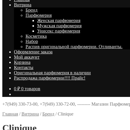
Витрина
Брeнд
Парфюмерия
Женская парфюмерия
Мужская парфюмерия
Унисекс парфюмерия
Косметика
Набор
Распив оригинальной парфюмерии. Отливанты.
Оформление заказа
Мой аккаунт
Корзина
Контакты
Оригинальная парфюмерия в наличии
Распродажа парфюмерии!!!! Прайс!
0
₽
0 товаров
+7(949) 330-73-00, +7(949) 330-72-00, --------- Магазин Парфюм
Главная
/
Витрина
/
Брeнд
/
Clinique
Clinique