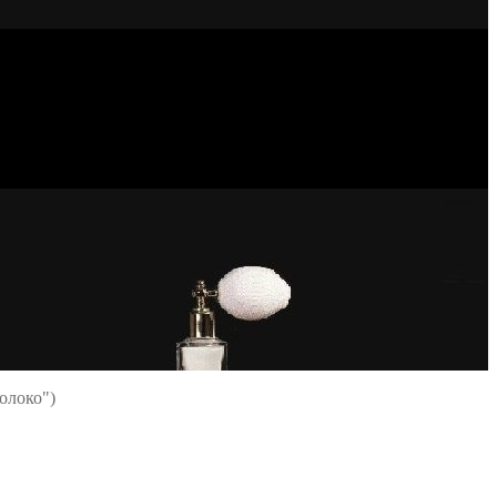
Молоко")