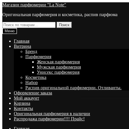
Перейти
Перейти
Магазин парфюмерии "La Note"
к
к
Оригинальная парфюмерия и косметика, распив парфюма
навигации
содержимому
Искать:
Поиск
Меню
Главная
Витрина
Брeнд
Парфюмерия
Женская парфюмерия
Мужская парфюмерия
Унисекс парфюмерия
Косметика
Набор
Распив оригинальной парфюмерии. Отливанты.
Оформление заказа
Мой аккаунт
Корзина
Контакты
Оригинальная парфюмерия в наличии
Распродажа парфюмерии!!!! Прайс!
Главная