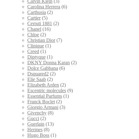
Calvin Klein
(3)
Carolina Herrera
(6)
Carthusia
(2)
Cartier
(5)
Cerruti 1881
(2)
Chanel
(16)
Chloe
(2)
Christian Dior
(7)
Clinique
(1)
Creed
(1)
Diptyque
(1)
DKNY Donna Karan
(2)
Dolce Gabbana
(6)
Dsquared2
(2)
Elie Saab
(2)
Elizabeth Arden
(2)
Escentric molecules
(9)
Essential Parfums
(1)
Franck Boclet
(2)
Giorgio Armani
(3)
Givenchy
(8)
Gucci
(2)
Guerlain
(13)
Hermes
(8)
Hugo Boss
(1)