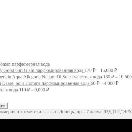
oman парфюмерная вода
Диапаз
ery Good Girl Glam парфюмированная вода
170
₽
–
15,000
₽
цен:
erlain Aqua Allegoria Nettare Di Sole туалетная вода
180
₽
–
10,50
170 ₽
Диапа
i Daarej pour Homme парфюмированная вода
60
₽
–
4,000
₽
–
цен:
Диапазон
нная вода
110
₽
–
9,000
₽
15,000 
60 ₽
цен:
–
110 ₽
4,000 
–
ция
рфюмерия и косметика -------- г. Донецк, пр-т Ильича, 93Д (ТЦ"ЭР
9,000 ₽