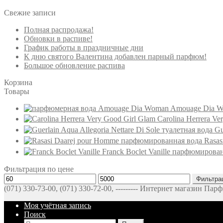
Свежие записи
Полная распродажа!
Обновки в распиве!
График работы в праздничные дни
К дню святого Валентина добавлен парный парфюм!
Большое обновление распива
Корзина
Товары
Amouage Dia W
Carolina Herrera V
Gu
Rasas
Franck Boclet Vanille парфюмирова
Фильтрация по цене
Минимальная
Максимальная
Фильтра
цена
цена
(071) 330-73-00, (071) 330-72-00, --------- Интернет магазин Па
Моя учётная запись
Поиск
Искать: