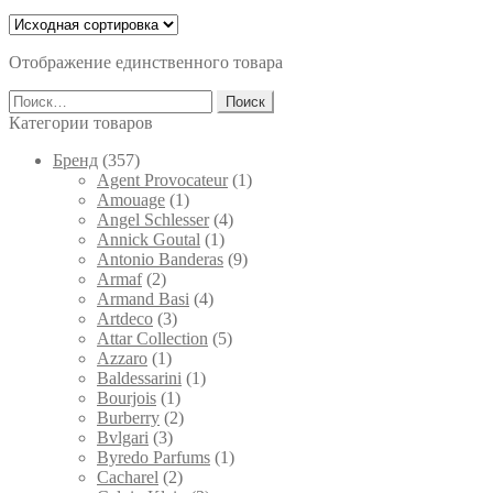
цен:
товар
имеет
60 ₽
несколько
–
вариаций.
Отображение единственного товара
5,000 ₽
Опции
Найти:
можно
выбрать
Категории товаров
на
странице
Брeнд
(357)
товара.
Agent Provocateur
(1)
Amouage
(1)
Angel Schlesser
(4)
Annick Goutal
(1)
Antonio Banderas
(9)
Armaf
(2)
Armand Basi
(4)
Artdeco
(3)
Attar Collection
(5)
Azzaro
(1)
Baldessarini
(1)
Bourjois
(1)
Burberry
(2)
Bvlgari
(3)
Byredo Parfums
(1)
Cacharel
(2)