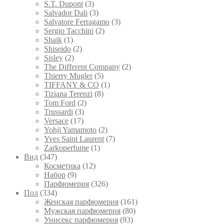
S.T. Dupont
(3)
Salvador Dali
(3)
Salvatore Ferragamo
(3)
Sergio Tacchini
(2)
Shaik
(1)
Shiseido
(2)
Sisley
(2)
The Different Company
(2)
Thierry Mugler
(5)
TIFFANY & CO
(1)
Tiziana Terenzi
(8)
Tom Ford
(2)
Trussardi
(3)
Versace
(17)
Yohji Yamamoto
(2)
Yves Saint Laurent
(7)
Zarkoperfume
(1)
Вид
(347)
Косметика
(12)
Набор
(9)
Парфюмерия
(326)
Пол
(334)
Женская парфюмерия
(161)
Мужская парфюмерия
(80)
Унисекс парфюмерия
(93)