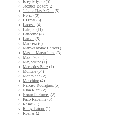
Issey Miyake
(5)
Jacques Bogart
(2)
Juliette Has A Gun
(5)
Kenzo
(2)
L'Oreal
(6)
Lacoste
(4)
Lalique
(11)
Lancome
(4)
Lanvin
(5)
Mancera
(6)
Marc-Antoine Barrois
(1)
Masaki Matsushima
(3)
Max Factor
(1)
Maybelline
(1)
Mercedes Benz
(1)
Montale
(64)
Montblanc
(2)
Moschino
(4)
Narciso Rodriguez
(5)
Nina Ricci
(2)
Noran Perfumes
(2)
Paco Rabanne
(5)
Rasasi
(1)
Remy Latour
(1)
Roshas
(2)