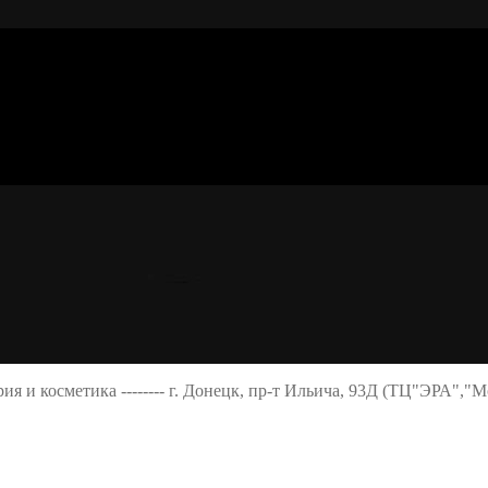
ерия и косметика -------- г. Донецк, пр-т Ильича, 93Д (ТЦ"ЭРА","