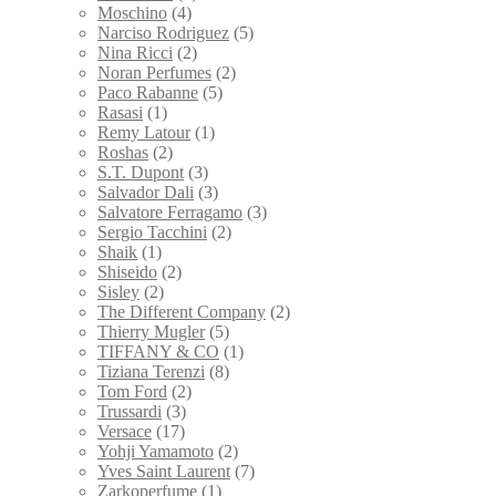
Moschino
(4)
Narciso Rodriguez
(5)
Nina Ricci
(2)
Noran Perfumes
(2)
Paco Rabanne
(5)
Rasasi
(1)
Remy Latour
(1)
Roshas
(2)
S.T. Dupont
(3)
Salvador Dali
(3)
Salvatore Ferragamo
(3)
Sergio Tacchini
(2)
Shaik
(1)
Shiseido
(2)
Sisley
(2)
The Different Company
(2)
Thierry Mugler
(5)
TIFFANY & CO
(1)
Tiziana Terenzi
(8)
Tom Ford
(2)
Trussardi
(3)
Versace
(17)
Yohji Yamamoto
(2)
Yves Saint Laurent
(7)
Zarkoperfume
(1)