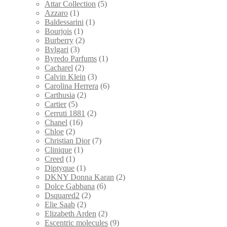
Attar Collection
(5)
Azzaro
(1)
Baldessarini
(1)
Bourjois
(1)
Burberry
(2)
Bvlgari
(3)
Byredo Parfums
(1)
Cacharel
(2)
Calvin Klein
(3)
Carolina Herrera
(6)
Carthusia
(2)
Cartier
(5)
Cerruti 1881
(2)
Chanel
(16)
Chloe
(2)
Christian Dior
(7)
Clinique
(1)
Creed
(1)
Diptyque
(1)
DKNY Donna Karan
(2)
Dolce Gabbana
(6)
Dsquared2
(2)
Elie Saab
(2)
Elizabeth Arden
(2)
Escentric molecules
(9)