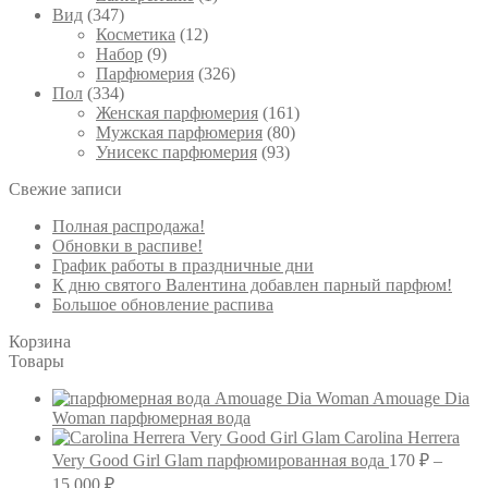
Вид
(347)
Косметика
(12)
Набор
(9)
Парфюмерия
(326)
Пол
(334)
Женская парфюмерия
(161)
Мужская парфюмерия
(80)
Унисекс парфюмерия
(93)
Свежие записи
Полная распродажа!
Обновки в распиве!
График работы в праздничные дни
К дню святого Валентина добавлен парный парфюм!
Большое обновление распива
Корзина
Товары
Amouage Dia
Woman парфюмерная вода
Carolina Herrera
Very Good Girl Glam парфюмированная вода
170
₽
–
Диапазон
15,000
₽