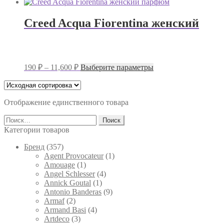
Creed Acqua Fiorentina женский
Диапазон
Этот
190
₽
–
11,600
₽
Выберите параметры
цен:
товар
имеет
190 ₽
несколько
–
вариаций.
Отображение единственного товара
11,600 ₽
Опции
Найти:
можно
выбрать
Категории товаров
на
странице
Брeнд
(357)
товара.
Agent Provocateur
(1)
Amouage
(1)
Angel Schlesser
(4)
Annick Goutal
(1)
Antonio Banderas
(9)
Armaf
(2)
Armand Basi
(4)
Artdeco
(3)