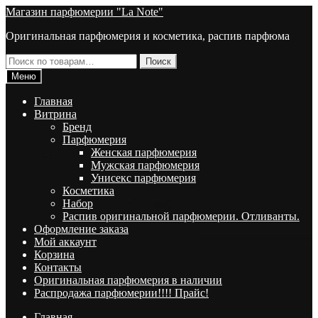
Перейти
Перейти
Магазин парфюмерии "La Note"
к
к
Оригинальная парфюмерия и косметика, распив парфюма
навигации
содержимому
Искать:
Поиск
Меню
Главная
Витрина
Брeнд
Парфюмерия
Женская парфюмерия
Мужская парфюмерия
Унисекс парфюмерия
Косметика
Набор
Распив оригинальной парфюмерии. Отливанты.
Оформление заказа
Мой аккаунт
Корзина
Контакты
Оригинальная парфюмерия в наличии
Распродажа парфюмерии!!!! Прайс!
Главная