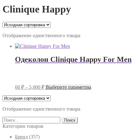
Clinique Happy
Отображение единственного товара
Одеколон Clinique Happy For Men
Диапазон
Этот
60
₽
–
5,000
₽
Выберите параметры
цен:
товар
имеет
60 ₽
несколько
–
вариаций.
Отображение единственного товара
5,000 ₽
Опции
Найти:
можно
выбрать
Категории товаров
на
странице
Брeнд
(357)