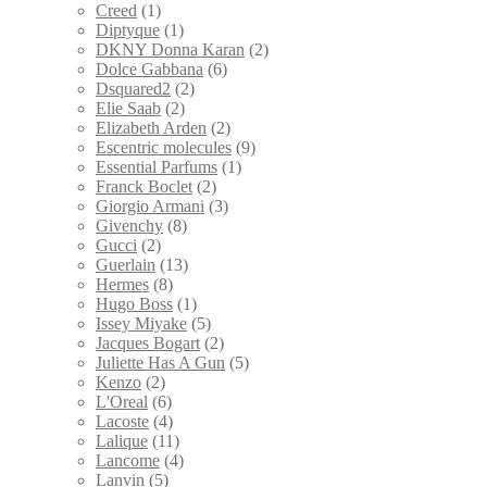
Creed
(1)
Diptyque
(1)
DKNY Donna Karan
(2)
Dolce Gabbana
(6)
Dsquared2
(2)
Elie Saab
(2)
Elizabeth Arden
(2)
Escentric molecules
(9)
Essential Parfums
(1)
Franck Boclet
(2)
Giorgio Armani
(3)
Givenchy
(8)
Gucci
(2)
Guerlain
(13)
Hermes
(8)
Hugo Boss
(1)
Issey Miyake
(5)
Jacques Bogart
(2)
Juliette Has A Gun
(5)
Kenzo
(2)
L'Oreal
(6)
Lacoste
(4)
Lalique
(11)
Lancome
(4)
Lanvin
(5)