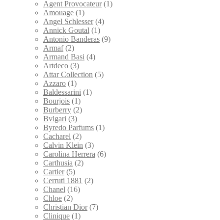
товара.
Agent Provocateur
(1)
Amouage
(1)
Angel Schlesser
(4)
Annick Goutal
(1)
Antonio Banderas
(9)
Armaf
(2)
Armand Basi
(4)
Artdeco
(3)
Attar Collection
(5)
Azzaro
(1)
Baldessarini
(1)
Bourjois
(1)
Burberry
(2)
Bvlgari
(3)
Byredo Parfums
(1)
Cacharel
(2)
Calvin Klein
(3)
Carolina Herrera
(6)
Carthusia
(2)
Cartier
(5)
Cerruti 1881
(2)
Chanel
(16)
Chloe
(2)
Christian Dior
(7)
Clinique
(1)