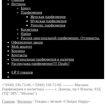
Витрина
Брeнд
Парфюмерия
Женская парфюмерия
Мужская парфюмерия
Унисекс парфюмерия
Косметика
Набор
Распив оригинальной парфюмерии. Отливанты.
Оформление заказа
Мой аккаунт
Корзина
Контакты
Оригинальная парфюмерия в наличии
Распродажа парфюмерии!!!! Прайс!
0
₽
0 товаров
+7(949) 330-73-00, +7(949) 330-72-00, --------- Магазин
Парфюмерия и косметика -------- г. Донецк, пр-т Ильича, 93Д
(ТЦ"ЭРА","Молоко")
Главная
/
Витрина
/
Товары с меткой «Clinique Happy»