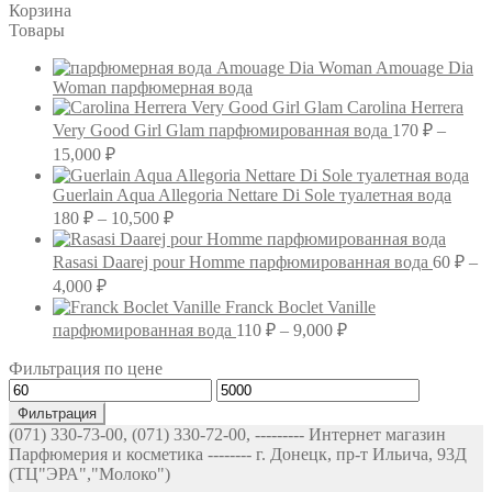
Корзина
Товары
Amouage Dia
Woman парфюмерная вода
Carolina Herrera
Very Good Girl Glam парфюмированная вода
170
₽
–
Диапазон
15,000
₽
цен:
170 ₽
Guerlain Aqua Allegoria Nettare Di Sole туалетная вода
–
Диапазон
180
₽
–
10,500
₽
цен:
15,000 ₽
180 ₽
Rasasi Daarej pour Homme парфюмированная вода
60
₽
–
–
Диапазон
4,000
₽
10,500 ₽
цен:
Franck Boclet Vanille
60 ₽
Диапазон
парфюмированная вода
110
₽
–
9,000
₽
–
цен:
Фильтрация по цене
4,000 ₽
110 ₽
Минимальная
Максимальная
–
цена
цена
9,000 ₽
Фильтрация
(071) 330-73-00, (071) 330-72-00, --------- Интернет магазин
Парфюмерия и косметика -------- г. Донецк, пр-т Ильича, 93Д
(ТЦ"ЭРА","Молоко")