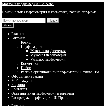
Перейти
Перейти
Магазин парфюмерии "La Note"
к
к
Оригинальная парфюмерия и косметика, распив парфюма
навигации
содержимому
Искать:
Поиск
Меню
Главная
Витрина
Брeнд
Парфюмерия
Женская парфюмерия
Мужская парфюмерия
Унисекс парфюмерия
Косметика
Набор
Распив оригинальной парфюмерии. Отливанты.
Оформление заказа
Мой аккаунт
Корзина
Контакты
Оригинальная парфюмерия в наличии
Распродажа парфюмерии!!!! Прайс!
Главная