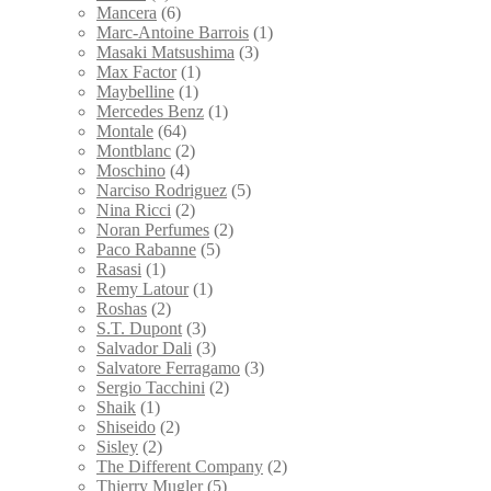
Mancera
(6)
Marc-Antoine Barrois
(1)
Masaki Matsushima
(3)
Max Factor
(1)
Maybelline
(1)
Mercedes Benz
(1)
Montale
(64)
Montblanc
(2)
Moschino
(4)
Narciso Rodriguez
(5)
Nina Ricci
(2)
Noran Perfumes
(2)
Paco Rabanne
(5)
Rasasi
(1)
Remy Latour
(1)
Roshas
(2)
S.T. Dupont
(3)
Salvador Dali
(3)
Salvatore Ferragamo
(3)
Sergio Tacchini
(2)
Shaik
(1)
Shiseido
(2)
Sisley
(2)
The Different Company
(2)
Thierry Mugler
(5)