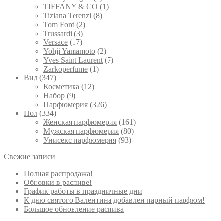
TIFFANY & CO
(1)
Tiziana Terenzi
(8)
Tom Ford
(2)
Trussardi
(3)
Versace
(17)
Yohji Yamamoto
(2)
Yves Saint Laurent
(7)
Zarkoperfume
(1)
Вид
(347)
Косметика
(12)
Набор
(9)
Парфюмерия
(326)
Пол
(334)
Женская парфюмерия
(161)
Мужская парфюмерия
(80)
Унисекс парфюмерия
(93)
Свежие записи
Полная распродажа!
Обновки в распиве!
График работы в праздничные дни
К дню святого Валентина добавлен парный парфюм!
Большое обновление распива