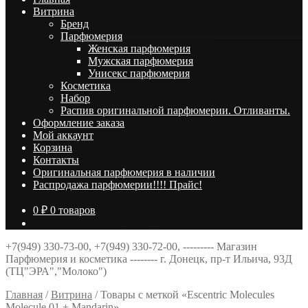
Витрина
Брeнд
Парфюмерия
Женская парфюмерия
Мужская парфюмерия
Унисекс парфюмерия
Косметика
Набор
Распив оригинальной парфюмерии. Отливанты.
Оформление заказа
Мой аккаунт
Корзина
Контакты
Оригинальная парфюмерия в наличии
Распродажа парфюмерии!!!! Прайс!
0
₽
0 товаров
+7(949) 330-73-00, +7(949) 330-72-00, --------- Магазин
Парфюмерия и косметика -------- г. Донецк, пр-т Ильича, 93Д
(ТЦ"ЭРА","Молоко")
Главная
/
Витрина
/
Товары с меткой «Escentric Molecules
Molecule 01 + Mandarin»