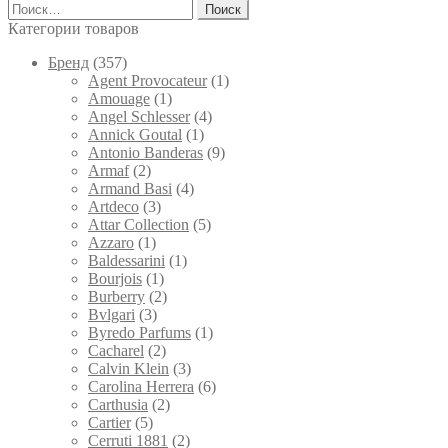
Найти:
можно
выбрать
Категории товаров
на
странице
Брeнд
(357)
товара.
Agent Provocateur
(1)
Amouage
(1)
Angel Schlesser
(4)
Annick Goutal
(1)
Antonio Banderas
(9)
Armaf
(2)
Armand Basi
(4)
Artdeco
(3)
Attar Collection
(5)
Azzaro
(1)
Baldessarini
(1)
Bourjois
(1)
Burberry
(2)
Bvlgari
(3)
Byredo Parfums
(1)
Cacharel
(2)
Calvin Klein
(3)
Carolina Herrera
(6)
Carthusia
(2)
Cartier
(5)
Cerruti 1881
(2)