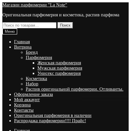
Перейти
Перейти
Магазин парфюмерии "La Note"
к
к
Оригинальная парфюмерия и косметика, распив парфюма
навигации
содержимому
Искать:
Поиск
Меню
Главная
Витрина
Брeнд
Парфюмерия
Женская парфюмерия
Мужская парфюмерия
Унисекс парфюмерия
Косметика
Набор
Распив оригинальной парфюмерии. Отливанты.
Оформление заказа
Мой аккаунт
Корзина
Контакты
Оригинальная парфюмерия в наличии
Распродажа парфюмерии!!!! Прайс!
Главная