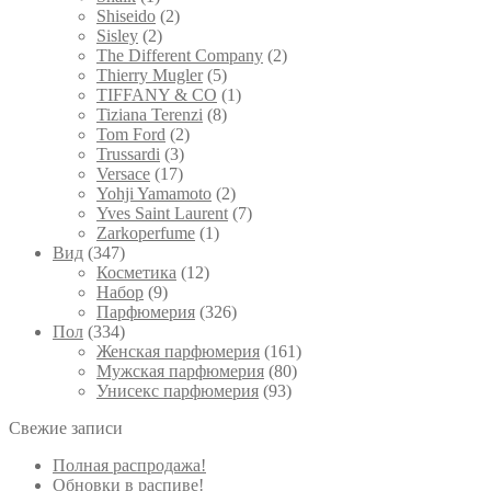
Shiseido
(2)
Sisley
(2)
The Different Company
(2)
Thierry Mugler
(5)
TIFFANY & CO
(1)
Tiziana Terenzi
(8)
Tom Ford
(2)
Trussardi
(3)
Versace
(17)
Yohji Yamamoto
(2)
Yves Saint Laurent
(7)
Zarkoperfume
(1)
Вид
(347)
Косметика
(12)
Набор
(9)
Парфюмерия
(326)
Пол
(334)
Женская парфюмерия
(161)
Мужская парфюмерия
(80)
Унисекс парфюмерия
(93)
Свежие записи
Полная распродажа!
Обновки в распиве!