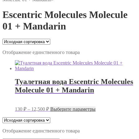
Escentric Molecules Molecule
01 + Mandarin
Отображение единственного товара
Туалетная вода Escentric Molecules
Molecule 01 + Mandarin
Диапазон
Этот
130
₽
–
12,500
₽
Выберите параметры
цен:
товар
имеет
130 ₽
несколько
–
вариаций.
Отображение единственного товара
12,500 ₽
Опции