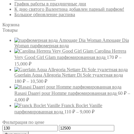
График работы в праздничные дни
К дню святого Валентина добавлен парный парфюм!
Большое обновление распива
Корзина
Товары
Amouage Dia
Woman парфюмерная вода
Carolina Herrera
Very Good Girl Glam парфюмированная вода
170
₽
–
Диапазон
15,000
₽
цен:
170 ₽
Guerlain Aqua Allegoria Nettare Di Sole туалетная вода
–
Диапазон
180
₽
–
10,500
₽
цен:
15,000 ₽
180 ₽
Rasasi Daarej pour Homme парфюмированная вода
60
₽
–
–
Диапазон
4,000
₽
10,500 ₽
цен:
Franck Boclet Vanille
60 ₽
Диапазон
парфюмированная вода
110
₽
–
9,000
₽
–
цен:
Фильтрация по цене
4,000 ₽
110 ₽
Минимальная
Максимальная
–
цена
цена