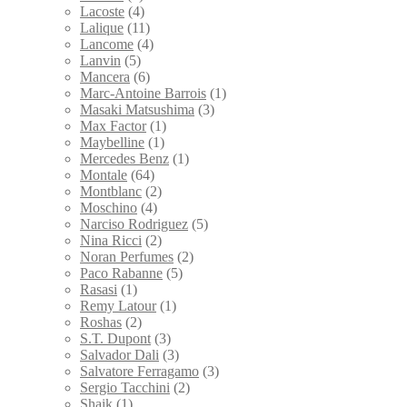
Lacoste
(4)
Lalique
(11)
Lancome
(4)
Lanvin
(5)
Mancera
(6)
Marc-Antoine Barrois
(1)
Masaki Matsushima
(3)
Max Factor
(1)
Maybelline
(1)
Mercedes Benz
(1)
Montale
(64)
Montblanc
(2)
Moschino
(4)
Narciso Rodriguez
(5)
Nina Ricci
(2)
Noran Perfumes
(2)
Paco Rabanne
(5)
Rasasi
(1)
Remy Latour
(1)
Roshas
(2)
S.T. Dupont
(3)
Salvador Dali
(3)
Salvatore Ferragamo
(3)
Sergio Tacchini
(2)
Shaik
(1)