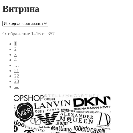
Витрина
Отображение 1–16 из 357
1
2
3
4
…
21
22
23
→