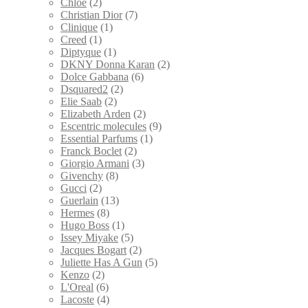
Chloe
(2)
Christian Dior
(7)
Clinique
(1)
Creed
(1)
Diptyque
(1)
DKNY Donna Karan
(2)
Dolce Gabbana
(6)
Dsquared2
(2)
Elie Saab
(2)
Elizabeth Arden
(2)
Escentric molecules
(9)
Essential Parfums
(1)
Franck Boclet
(2)
Giorgio Armani
(3)
Givenchy
(8)
Gucci
(2)
Guerlain
(13)
Hermes
(8)
Hugo Boss
(1)
Issey Miyake
(5)
Jacques Bogart
(2)
Juliette Has A Gun
(5)
Kenzo
(2)
L'Oreal
(6)
Lacoste
(4)