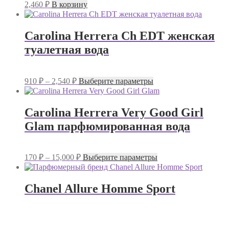
2,460
₽
В корзину
странице
товара.
Carolina Herrera Ch EDT женская
туалетная вода
Диапазон
Этот
910
₽
–
2,540
₽
Выберите параметры
цен:
товар
имеет
910 ₽
несколько
–
Carolina Herrera Very Good Girl
вариаций.
2,540 ₽
Glam парфюмированная вода
Опции
можно
выбрать
на
Диапазон
Этот
170
₽
–
15,000
₽
Выберите параметры
странице
цен:
товар
товара.
имеет
170 ₽
несколько
–
Chanel Allure Homme Sport
вариаций.
15,000 ₽
Опции
можно
выбрать
на