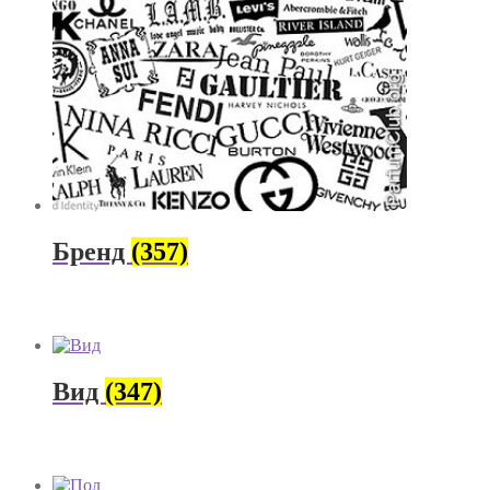
Брeнд
(357)
Вид
(347)