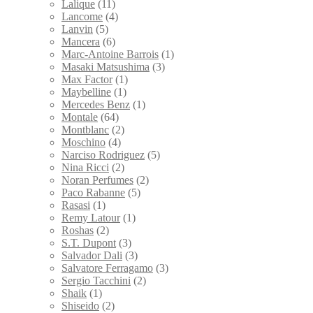
Lalique
(11)
Lancome
(4)
Lanvin
(5)
Mancera
(6)
Marc-Antoine Barrois
(1)
Masaki Matsushima
(3)
Max Factor
(1)
Maybelline
(1)
Mercedes Benz
(1)
Montale
(64)
Montblanc
(2)
Moschino
(4)
Narciso Rodriguez
(5)
Nina Ricci
(2)
Noran Perfumes
(2)
Paco Rabanne
(5)
Rasasi
(1)
Remy Latour
(1)
Roshas
(2)
S.T. Dupont
(3)
Salvador Dali
(3)
Salvatore Ferragamo
(3)
Sergio Tacchini
(2)
Shaik
(1)
Shiseido
(2)