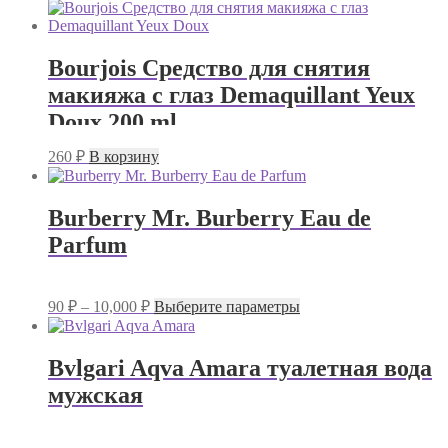
цен:
товар
имеет
140 ₽
несколько
–
вариаций.
Bourjois Средство для снятия
12,000 ₽
Опции
макияжа с глаз Demaquillant Yeux
можно
выбрать
Doux 200 ml.
на
странице
260
₽
В корзину
товара.
Burberry Mr. Burberry Eau de
Parfum
Диапазон
Этот
90
₽
–
10,000
₽
Выберите параметры
цен:
товар
имеет
90 ₽
несколько
–
Bvlgari Aqva Amara туалетная вода
вариаций.
10,000 ₽
мужская
Опции
можно
выбрать
на