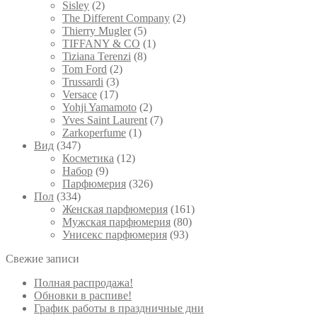
Sisley
(2)
The Different Company
(2)
Thierry Mugler
(5)
TIFFANY & CO
(1)
Tiziana Terenzi
(8)
Tom Ford
(2)
Trussardi
(3)
Versace
(17)
Yohji Yamamoto
(2)
Yves Saint Laurent
(7)
Zarkoperfume
(1)
Вид
(347)
Косметика
(12)
Набор
(9)
Парфюмерия
(326)
Пол
(334)
Женская парфюмерия
(161)
Мужская парфюмерия
(80)
Унисекс парфюмерия
(93)
Свежие записи
Полная распродажа!
Обновки в распиве!
График работы в праздничные дни