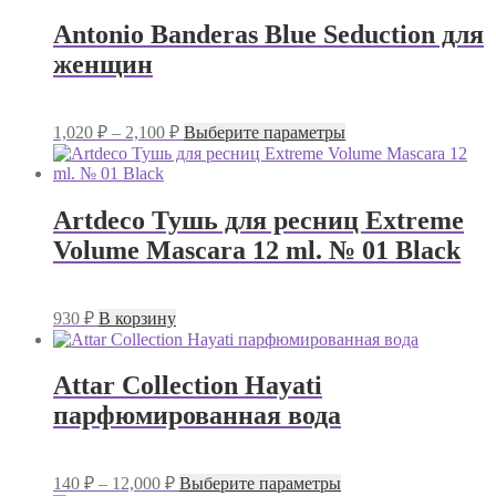
имеет
2,000 ₽
несколько
–
Antonio Banderas Blue Seduction для
вариаций.
3,500 ₽
женщин
Опции
можно
выбрать
на
Диапазон
Этот
1,020
₽
–
2,100
₽
Выберите параметры
странице
цен:
товар
товара.
имеет
1,020 ₽
несколько
–
вариаций.
Artdeco Тушь для ресниц Extreme
2,100 ₽
Опции
Volume Mascara 12 ml. № 01 Black
можно
выбрать
на
странице
930
₽
В корзину
товара.
Attar Collection Hayati
парфюмированная вода
Диапазон
Этот
140
₽
–
12,000
₽
Выберите параметры