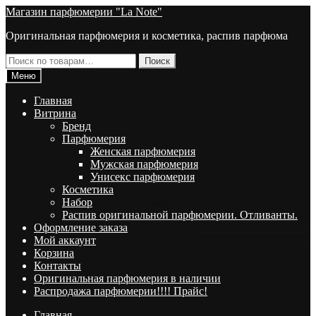
Перейти
Перейти
Магазин парфюмерии "La Note"
к
к
Оригинальная парфюмерия и косметика, распив парфюма
навигации
содержимому
Искать:
Поиск
Меню
Главная
Витрина
Брeнд
Парфюмерия
Женская парфюмерия
Мужская парфюмерия
Унисекс парфюмерия
Косметика
Набор
Распив оригинальной парфюмерии. Отливанты.
Оформление заказа
Мой аккаунт
Корзина
Контакты
Оригинальная парфюмерия в наличии
Распродажа парфюмерии!!!! Прайс!
Главная