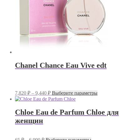
на
странице
товара.
Chanel Chance Eau Vive edt
Диапазон
Этот
7,820
₽
–
9,440
₽
Выберите параметры
цен:
товар
имеет
7,820 ₽
несколько
–
Chloe Eau de Parfum Chloe для
вариаций.
9,440 ₽
женщин
Опции
можно
выбрать
на
Диапазон
Этот
65
₽
–
6,990
₽
Выберите параметры