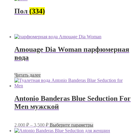
Пол
(334)
Amouage Dia Woman парфюмерная
вода
Читать далее
Antonio Banderas Blue Seduction For
Men мужской
Диапазон
Этот
2,000
₽
–
3,500
₽
Выберите параметры
цен:
товар