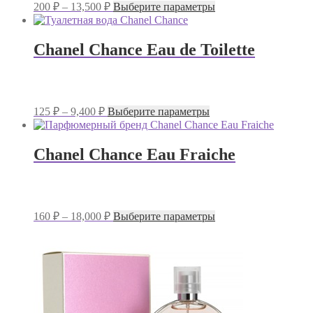
Диапазон
Этот
200
₽
–
13,500
₽
Выберите параметры
странице
цен:
товар
товара.
имеет
200 ₽
несколько
–
Chanel Chance Eau de Toilette
вариаций.
13,500 ₽
Опции
можно
выбрать
на
Диапазон
Этот
125
₽
–
9,400
₽
Выберите параметры
странице
цен:
товар
товара.
имеет
125 ₽
несколько
–
Chanel Chance Eau Fraiche
вариаций.
9,400 ₽
Опции
можно
выбрать
на
Диапазон
Этот
160
₽
–
18,000
₽
Выберите параметры
странице
цен:
товар
товара.
имеет
160 ₽
несколько
–
вариаций.
18,000 ₽
Опции
можно
выбрать