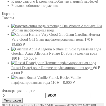
К дню святого Валентина добавлен парный парфюм!
Большое обновление распива
Корзина
Товары
Amouage Dia
Woman парфюмерная вода
Carolina Herrera
Very Good Girl Glam парфюмированная вода
170
₽
–
Диапазон
15,000
₽
цен:
170 ₽
Guerlain Aqua Allegoria Nettare Di Sole туалетная вода
–
Диапазон
180
₽
–
10,500
₽
цен:
15,000 ₽
180 ₽
Rasasi Daarej pour Homme парфюмированная вода
60
₽
–
–
Диапазон
4,000
₽
10,500 ₽
цен:
Franck Boclet Vanille
60 ₽
Диапазон
парфюмированная вода
110
₽
–
9,000
₽
–
цен:
Фильтрация по цене
4,000 ₽
110 ₽
Минимальная
Максимальная
–
цена
цена
9,000 ₽
Фильтрация
(071) 330-73-00, (071) 330-72-00, --------- Интернет магазин