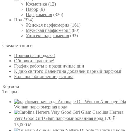
Косметика
(12)
Набор
(9)
Парфюмерия
(326)
Пол
(334)
Женская парфюмерия
(161)
Мужская парфюмерия
(80)
Унисекс парфюмерия
(93)
Свежие записи
Полная распродажа!
Обновки в распиве!
График работы в праздничные дни
К дню святого Валентина добавлен парный парфюм!
Большое обновление распива
Корзина
Товары
Amouage Dia
Woman парфюмерная вода
Carolina Herrera
Very Good Girl Glam парфюмированная вода
170
₽
–
Диапазон
15,000
₽
цен: