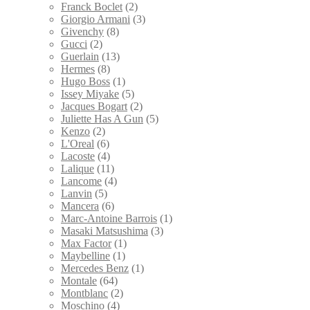
Franck Boclet
(2)
Giorgio Armani
(3)
Givenchy
(8)
Gucci
(2)
Guerlain
(13)
Hermes
(8)
Hugo Boss
(1)
Issey Miyake
(5)
Jacques Bogart
(2)
Juliette Has A Gun
(5)
Kenzo
(2)
L'Oreal
(6)
Lacoste
(4)
Lalique
(11)
Lancome
(4)
Lanvin
(5)
Mancera
(6)
Marc-Antoine Barrois
(1)
Masaki Matsushima
(3)
Max Factor
(1)
Maybelline
(1)
Mercedes Benz
(1)
Montale
(64)
Montblanc
(2)
Moschino
(4)