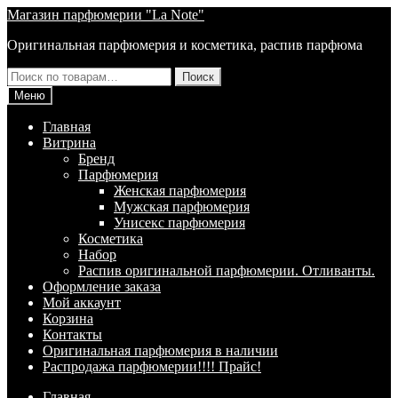
Перейти
Перейти
Магазин парфюмерии "La Note"
к
к
Оригинальная парфюмерия и косметика, распив парфюма
навигации
содержимому
Искать:
Поиск
Меню
Главная
Витрина
Брeнд
Парфюмерия
Женская парфюмерия
Мужская парфюмерия
Унисекс парфюмерия
Косметика
Набор
Распив оригинальной парфюмерии. Отливанты.
Оформление заказа
Мой аккаунт
Корзина
Контакты
Оригинальная парфюмерия в наличии
Распродажа парфюмерии!!!! Прайс!
Главная