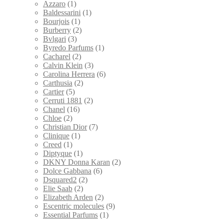
Azzaro
(1)
Baldessarini
(1)
Bourjois
(1)
Burberry
(2)
Bvlgari
(3)
Byredo Parfums
(1)
Cacharel
(2)
Calvin Klein
(3)
Carolina Herrera
(6)
Carthusia
(2)
Cartier
(5)
Cerruti 1881
(2)
Chanel
(16)
Chloe
(2)
Christian Dior
(7)
Clinique
(1)
Creed
(1)
Diptyque
(1)
DKNY Donna Karan
(2)
Dolce Gabbana
(6)
Dsquared2
(2)
Elie Saab
(2)
Elizabeth Arden
(2)
Escentric molecules
(9)
Essential Parfums
(1)