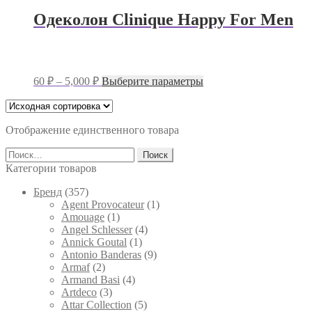
Одеколон Clinique Happy For Men
Диапазон
Этот
60
₽
–
5,000
₽
Выберите параметры
цен:
товар
имеет
60 ₽
несколько
–
вариаций.
Отображение единственного товара
5,000 ₽
Опции
Найти:
можно
выбрать
Категории товаров
на
странице
Брeнд
(357)
товара.
Agent Provocateur
(1)
Amouage
(1)
Angel Schlesser
(4)
Annick Goutal
(1)
Antonio Banderas
(9)
Armaf
(2)
Armand Basi
(4)
Artdeco
(3)
Attar Collection
(5)