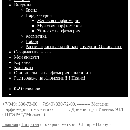
Витрина
Брeнд
Парфюмерия
Женская парфюмерия
Мужская парфюмерия
Унисекс парфюмерия
Косметика
Набор
Распив оригинальной парфюмерии. Отливанты.
Оформление заказа
Мой аккаунт
Корзина
Контакты
Оригинальная парфюмерия в наличии
Распродажа парфюмерии!!!! Прайс!
0
₽
0 товаров
+7(949) 330-73-00, +7(949) 330-72-00, --------- Магазин
Парфюмерия и косметика -------- г. Донецк, пр-т Ильича, 93Д
(ТЦ"ЭРА","Молоко")
Главная
/
Витрина
/
Товары с меткой «Clinique Happy»