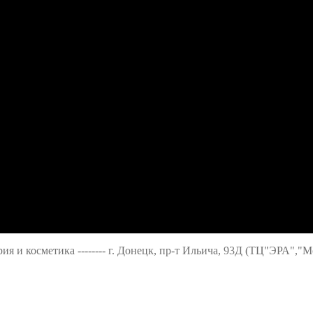
ерия и косметика -------- г. Донецк, пр-т Ильича, 93Д (ТЦ"ЭРА","