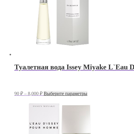
Туалетная вода Issey Miyake L`Eau D
Диапазон
Этот
90
₽
–
8,000
₽
Выберите параметры
цен:
товар
имеет
90 ₽
несколько
–
вариаций.
8,000 ₽
Опции
можно
выбрать