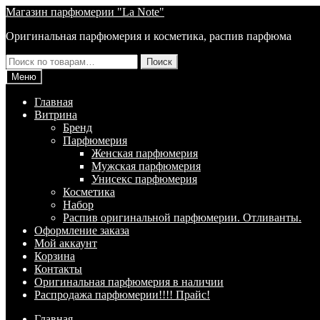
Перейти
Перейти
Магазин парфюмерии "La Note"
к
к
Оригинальная парфюмерия и косметика, распив парфюма
навигации
содержимому
Искать:
Поиск
Меню
Главная
Витрина
Брeнд
Парфюмерия
Женская парфюмерия
Мужская парфюмерия
Унисекс парфюмерия
Косметика
Набор
Распив оригинальной парфюмерии. Отливанты.
Оформление заказа
Мой аккаунт
Корзина
Контакты
Оригинальная парфюмерия в наличии
Распродажа парфюмерии!!!! Прайс!
Главная