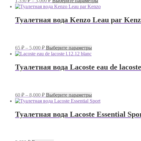
1,350
₽
–
3,000
₽
Выберите параметры
странице
цен:
товар
товара.
имеет
1,350 ₽
несколько
–
Туалетная вода Kenzo Leau par Ken
вариаций.
3,000 ₽
Опции
можно
выбрать
на
Диапазон
Этот
65
₽
–
5,000
₽
Выберите параметры
странице
цен:
товар
товара.
имеет
65 ₽
несколько
–
Туалетная вода Lacoste eau de lacoste 
вариаций.
5,000 ₽
Опции
можно
выбрать
на
Диапазон
Этот
60
₽
–
8,000
₽
Выберите параметры
странице
цен:
товар
товара.
имеет
60 ₽
несколько
–
Туалетная вода Lacoste Essential Sp
вариаций.
8,000 ₽
Опции
можно
выбрать
на