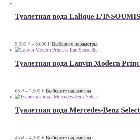
Туалетная вода Lalique L’INSOUMI
Диапазон
Этот
5,000
₽
–
6,000
₽
Выберите параметры
цен:
товар
имеет
5,000 ₽
несколько
–
Туалетная вода Lanvin Modern Prince
вариаций.
6,000 ₽
Опции
можно
выбрать
на
Диапазон
Этот
65
₽
–
7,500
₽
Выберите параметры
странице
цен:
товар
товара.
имеет
65 ₽
несколько
–
Туалетная вода Mercedes-Benz Selec
вариаций.
7,500 ₽
Опции
можно
выбрать
на
Диапазон
Этот
45
₽
–
4,200
₽
Выберите параметры