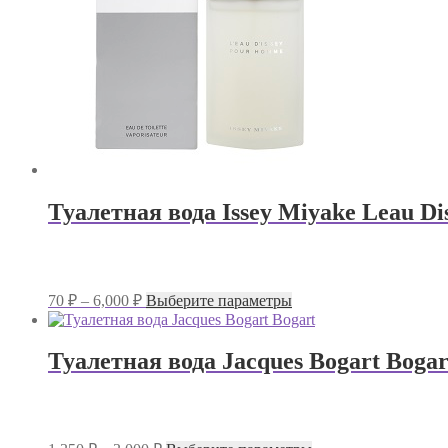
на
странице
товара.
Туалетная вода Issey Miyake Leau D
Диапазон
Этот
70
₽
–
6,000
₽
Выберите параметры
цен:
товар
имеет
70 ₽
несколько
–
Туалетная вода Jacques Bogart Bogar
вариаций.
6,000 ₽
Опции
можно
выбрать
на
Диапазон
Этот