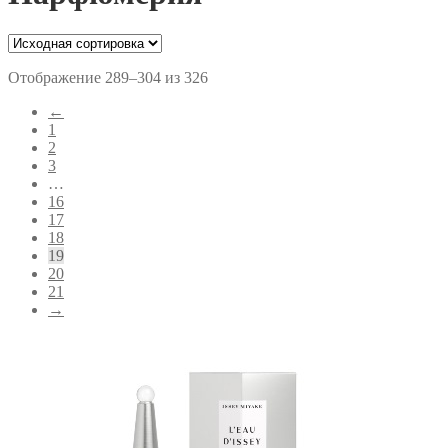
Отображение 289–304 из 326
←
1
2
3
…
16
17
18
19
20
21
→