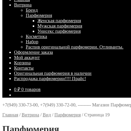
Витрина
Брeнд
Парфюмерия
Женская парфюмерия
Мужская парфюмерия
Унисекс парфюмерия
Косметика
Набор
Распив оригинальной парфюмерии. Отливанты.
Оформление заказа
Мой аккаунт
Корзина
Контакты
Оригинальная парфюмерия в наличии
Распродажа парфюмерии!!!! Прайс!
0
₽
0 товаров
+7(949) 330-73-00, +7(949) 330-72-00, --------- Магазин Парфюм
Главная
/
Витрина
/
Вид
/
Парфюмерия
/
Страница 19
Парфюмерия