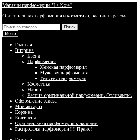
Перейти
Перейти
Магазин парфюмерии "La Note"
к
к
Оригинальная парфюмерия и косметика, распив парфюма
навигации
содержимому
Искать:
Поиск
Меню
Главная
Витрина
Брeнд
Парфюмерия
Женская парфюмерия
Мужская парфюмерия
Унисекс парфюмерия
Косметика
Набор
Распив оригинальной парфюмерии. Отливанты.
Оформление заказа
Мой аккаунт
Корзина
Контакты
Оригинальная парфюмерия в наличии
Распродажа парфюмерии!!!! Прайс!
Главная