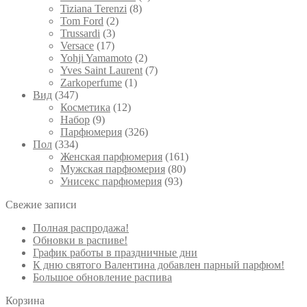
Tiziana Terenzi
(8)
Tom Ford
(2)
Trussardi
(3)
Versace
(17)
Yohji Yamamoto
(2)
Yves Saint Laurent
(7)
Zarkoperfume
(1)
Вид
(347)
Косметика
(12)
Набор
(9)
Парфюмерия
(326)
Пол
(334)
Женская парфюмерия
(161)
Мужская парфюмерия
(80)
Унисекс парфюмерия
(93)
Свежие записи
Полная распродажа!
Обновки в распиве!
График работы в праздничные дни
К дню святого Валентина добавлен парный парфюм!
Большое обновление распива
Корзина