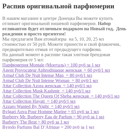
Распив оригинальной парфюмерии
В нашем магазине в центре Донецка Вы можете купить
отливант оригинальной нишевой парфюмерии.
Набор
отливантов будет отличным подарком на Новый год, День
рождения и просто презентом!
Мы предлагаем Вам атомайзеры на 5, 10, 20, 25 мл
стоимостью от 50 руб. Можете принести и свой флакончик,
предварительно отмыв от предыдущего парфюма.
На данный момент в распиве такая элитная брендовая
парфюмерия от 5 мл:
Парфюмерия Montale (Монталь) = 100 руб за 1 мл
Agent Provocateur Aphrodisiaque женская = 60 руб/1 мл
Armaf Club De Nuit Intense Man = 80 руб/1 мл
Armaf Club De Nuit Intense Woman = 80 руб/1 мл
Attar Collection Azora женская = 140 руб/1 мл
Attar Collection Musk Kashmir = 140 руб/1 мл
Attar Collection The Queen Of Sheba женская = 140 руб/1 мл
Attar Collection Hayati = 140 руб/1 мл
Azzaro Wanted By Night = 140 руб/1 мл
Bvlgari Aqva Pour Homme Marine = 65 руб за 1 мл
Burberry Mr. Burberry Eau de Parfum = 90 руб за 1 мл
Burberry The Beat = 80 руб за 1 мл
Byredo Parfums Bal D’Afrique = 200 руб за 1 мл