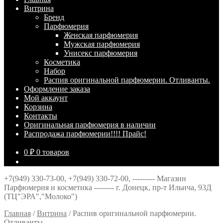
Витрина
Брeнд
Парфюмерия
Женская парфюмерия
Мужская парфюмерия
Унисекс парфюмерия
Косметика
Набор
Распив оригинальной парфюмерии. Отливанты.
Оформление заказа
Мой аккаунт
Корзина
Контакты
Оригинальная парфюмерия в наличии
Распродажа парфюмерии!!!! Прайс!
0
₽
0 товаров
+7(949) 330-73-00, +7(949) 330-72-00, --------- Магазин
Парфюмерия и косметика -------- г. Донецк, пр-т Ильича, 93Д
(ТЦ"ЭРА","Молоко")
Главная
/
Витрина
/
Распив оригинальной парфюмерии.
Отливанты.