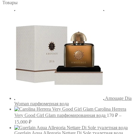
Товары
Amouage Dia
Woman парфюмерная вода
Carolina Herrera
Very Good Girl Glam парфюмированная вода
170
₽
–
Диапазон
15,000
₽
цен:
170 ₽
Guerlain Aqua Allegoria Nettare Di Sole туалетная вода