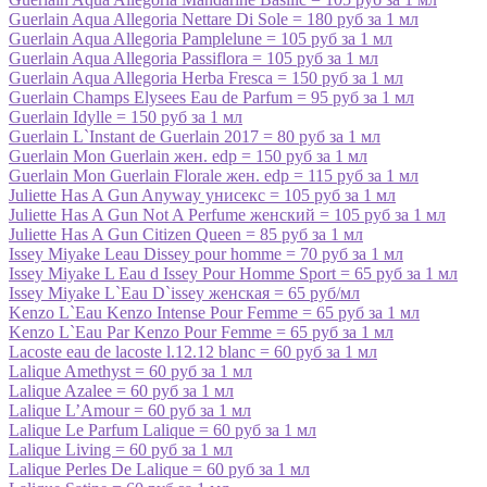
Guerlain Aqua Allegoria Nettare Di Sole = 180 руб за 1 мл
Guerlain Aqua Allegoria Pamplelune = 105 руб за 1 мл
Guerlain Aqua Allegoria Passiflora = 105 руб за 1 мл
Guerlain Aqua Allegoria Herba Fresca = 150 руб за 1 мл
Guerlain Champs Elysees Eau de Parfum = 95 руб за 1 мл
Guerlain Idylle = 150 руб за 1 мл
Guerlain L`Instant de Guerlain 2017 = 80 руб за 1 мл
Guerlain Mon Guerlain жен. edp = 150 руб за 1 мл
Guerlain Mon Guerlain Florale жен. edp = 115 руб за 1 мл
Juliette Has A Gun Anyway унисекс = 105 руб за 1 мл
Juliette Has A Gun Not A Perfume женский = 105 руб за 1 мл
Juliette Has A Gun Citizen Queen = 85 руб за 1 мл
Issey Miyake Leau Dissey pour homme = 70 руб за 1 мл
Issey Miyake L Eau d Issey Pour Homme Sport = 65 руб за 1 мл
Issey Miyake L`Eau D`issey женская = 65 руб/мл
Kenzo L`Eau Kenzo Intense Pour Femme = 65 руб за 1 мл
Kenzo L`Eau Par Kenzo Pour Femme = 65 руб за 1 мл
Lacoste eau de lacoste l.12.12 blanc = 60 руб за 1 мл
Lalique Amethyst = 60 руб за 1 мл
Lalique Azalee = 60 руб за 1 мл
Lalique L’Amour = 60 руб за 1 мл
Lalique Le Parfum Lalique = 60 руб за 1 мл
Lalique Living = 60 руб за 1 мл
Lalique Perles De Lalique = 60 руб за 1 мл