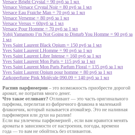
Versace Bright Crystal = 90 руб за 1 мл
Versace Versace Crystal Noir = 80 руб за 1 мл
Versace Eau Fraiche Man = 70 руб за 1 мл
Versace Versense = 80 руб за 1 мл
Versace Versus = 60руб за 1 мл
Versace Pour Homme = 70 руб за 1 мл
Yohji Yamamoto I’m Not Going to Disturb You Homme = 90 руб за
1 мл
Yves Saint Laurent Black Opium = 150 руб за 1 мл
Yves Saint Laurent LHomme = 90 руб за 1 мл
Yves Saint Laurent Libre Intense = 160 руб за 1 мл
Yves Saint Laurent Mon Paris = 115 руб за 1 мл
Yves Saint Laurent Mon Paris Parfum Floral = 135 руб за 1 мл
Yves Saint Laurent Opium pour homme = 80 руб за 1 мл
Zarkoperfume Pink Molécule 090.09 = 140 руб за 1 мл
Распив парфюмерии
– это возможность приобрести дорогой
аромат, не потратив много денег.
Что такое отливант?
Отливант — это часть оригинального
парфюма, перелитая из фабричного флакона в маленький
флакончик, который называется атомайзер. Это не наливная
парфюмерия или духи на разлив!
Если вы увлечены парфюмерией , если вам нравится менять
ароматы в зависимости от настроения, погоды, времени
года — то вам не обойтись без отливантов.