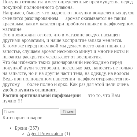
Покупка отливанта имеет определенные преимущества перед
покупкой полноценного флакона.
Например, бывает что радость от покупки вожделенных духов
сменяется разочарованием — аромат оказывается не таким
красивым, каким казался при пробном пшике в парфюмерном
магазине.
Это происходит оттого, что в магазине воздух насыщен
другими ароматами, и наше восприятие запаха меняется.
К тому же перед покупкой мы делаем всего один пшик на
запястье, слушаем аромат несколько минут и многие ноты и
ньюансы раскрытия ускользают от восприятия.
Что бы избежать таких разочарований необходимо перед
покупкой духи тестировать несколько раз, наносить не только
на запьясте, но и на другие части тела, на одежду, на волосы.
Ведь при полноценном нанесении парфюм открывается по-
другому — более полно и ярко. Как раз для этой цели очень
удобно
купить отливант
.
Распив оригинальной парфюмерии
— это то, что Вам
нужно !!!
Найти:
Категории товаров
Брeнд
(357)
Agent Provocateur
(1)