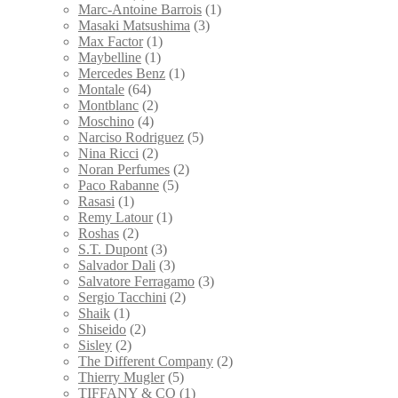
Marc-Antoine Barrois
(1)
Masaki Matsushima
(3)
Max Factor
(1)
Maybelline
(1)
Mercedes Benz
(1)
Montale
(64)
Montblanc
(2)
Moschino
(4)
Narciso Rodriguez
(5)
Nina Ricci
(2)
Noran Perfumes
(2)
Paco Rabanne
(5)
Rasasi
(1)
Remy Latour
(1)
Roshas
(2)
S.T. Dupont
(3)
Salvador Dali
(3)
Salvatore Ferragamo
(3)
Sergio Tacchini
(2)
Shaik
(1)
Shiseido
(2)
Sisley
(2)
The Different Company
(2)
Thierry Mugler
(5)
TIFFANY & CO
(1)