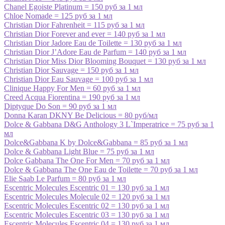
Chanel Egoiste Platinum = 150 руб за 1 мл
Chloe Nomade = 125 руб за 1 мл
Christian Dior Fahrenheit = 115 руб за 1 мл
Christian Dior Forever and ever = 140 руб за 1 мл
Christian Dior Jadore Eau de Toilette = 130 руб за 1 мл
Christian Dior J’Adore Eau de Parfum = 140 руб за 1 мл
Christian Dior Miss Dior Blooming Bouquet = 130 руб за 1 мл
Christian Dior Sauvage = 150 руб за 1 мл
Christian Dior Eau Sauvage = 100 руб за 1 мл
Clinique Happy For Men = 60 руб за 1 мл
Creed Acqua Fiorentina = 190 руб за 1 мл
Diptyque Do Son = 90 руб за 1 мл
Donna Karan DKNY Be Delicious = 80 руб/мл
Dolce & Gabbana D&G Anthology 3 L`Imperatrice = 75 руб за 1
мл
Dolce&Gabbana K by Dolce&Gabbana = 85 руб за 1 мл
Dolce & Gabbana Light Blue = 75 руб за 1 мл
Dolce Gabbana The One For Men = 70 руб за 1 мл
Dolce & Gabbana The One Eau de Toilette = 70 руб за 1 мл
Elie Saab Le Parfum = 80 руб за 1 мл
Escentric Molecules Escentric 01 = 130 руб за 1 мл
Escentric Molecules Molecule 02 = 120 руб за 1 мл
Escentric Molecules Escentric 02 = 130 руб за 1 мл
Escentric Molecules Escentric 03 = 130 руб за 1 мл
Escentric Molecules Escentric 04 = 130 руб за 1 мл