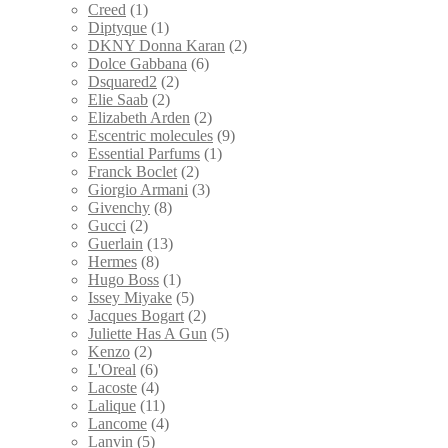
Creed
(1)
Diptyque
(1)
DKNY Donna Karan
(2)
Dolce Gabbana
(6)
Dsquared2
(2)
Elie Saab
(2)
Elizabeth Arden
(2)
Escentric molecules
(9)
Essential Parfums
(1)
Franck Boclet
(2)
Giorgio Armani
(3)
Givenchy
(8)
Gucci
(2)
Guerlain
(13)
Hermes
(8)
Hugo Boss
(1)
Issey Miyake
(5)
Jacques Bogart
(2)
Juliette Has A Gun
(5)
Kenzo
(2)
L'Oreal
(6)
Lacoste
(4)
Lalique
(11)
Lancome
(4)
Lanvin
(5)