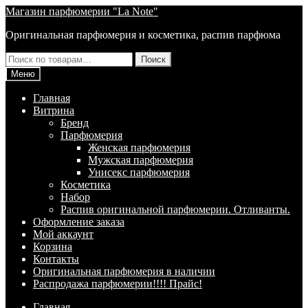
Перейти
Перейти
Магазин парфюмерии "La Note"
к
к
Оригинальная парфюмерия и косметика, распив парфюма
навигации
содержимому
Искать:
Поиск
Меню
Главная
Витрина
Брeнд
Парфюмерия
Женская парфюмерия
Мужская парфюмерия
Унисекс парфюмерия
Косметика
Набор
Распив оригинальной парфюмерии. Отливанты.
Оформление заказа
Мой аккаунт
Корзина
Контакты
Оригинальная парфюмерия в наличии
Распродажа парфюмерии!!!! Прайс!
Главная