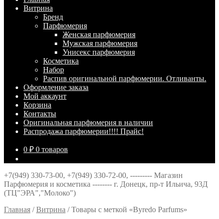
Витрина
Брeнд
Парфюмерия
Женская парфюмерия
Мужская парфюмерия
Унисекс парфюмерия
Косметика
Набор
Распив оригинальной парфюмерии. Отливанты.
Оформление заказа
Мой аккаунт
Корзина
Контакты
Оригинальная парфюмерия в наличии
Распродажа парфюмерии!!!! Прайс!
0
₽
0 товаров
+7(949) 330-73-00, +7(949) 330-72-00, --------- Магазин
Парфюмерия и косметика -------- г. Донецк, пр-т Ильича, 93Д
(ТЦ"ЭРА","Молоко")
Главная
/
Витрина
/
Товары с меткой «Byredo Parfums»