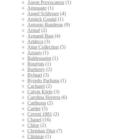
товара.
Agent Provocateur
(1)
Amouage
(1)
Angel Schlesser
(4)
Annick Goutal
(1)
Antonio Banderas
(9)
Armaf
(2)
Armand Basi
(4)
Artdeco
(3)
Attar Collection
(5)
Azzaro
(1)
Baldessarini
(1)
Bourjois
(1)
Burberry
(2)
Bvlgari
(3)
Byredo Parfums
(1)
Cacharel
(2)
Calvin Klein
(3)
Carolina Herrera
(6)
Carthusia
(2)
Cartier
(5)
Cerruti 1881
(2)
Chanel
(16)
Chloe
(2)
Christian Dior
(7)
Clinique
(1)