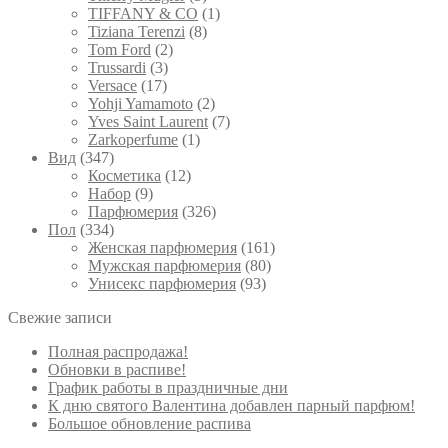
TIFFANY & CO
(1)
Tiziana Terenzi
(8)
Tom Ford
(2)
Trussardi
(3)
Versace
(17)
Yohji Yamamoto
(2)
Yves Saint Laurent
(7)
Zarkoperfume
(1)
Вид
(347)
Косметика
(12)
Набор
(9)
Парфюмерия
(326)
Пол
(334)
Женская парфюмерия
(161)
Мужская парфюмерия
(80)
Унисекс парфюмерия
(93)
Свежие записи
Полная распродажа!
Обновки в распиве!
График работы в праздничные дни
К дню святого Валентина добавлен парный парфюм!
Большое обновление распива