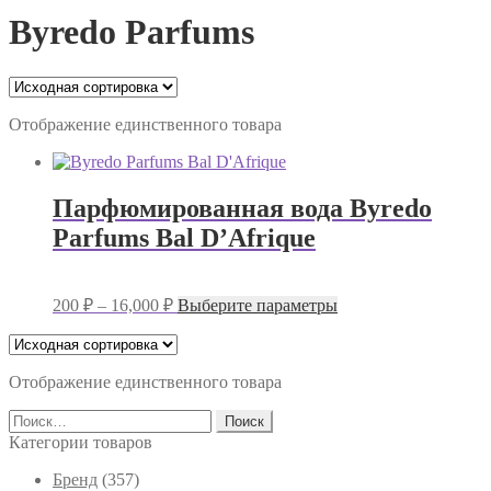
Byredo Parfums
Отображение единственного товара
Парфюмированная вода Byredo
Parfums Bal D’Afrique
Диапазон
Этот
200
₽
–
16,000
₽
Выберите параметры
цен:
товар
имеет
200 ₽
несколько
–
вариаций.
Отображение единственного товара
16,000 ₽
Опции
Найти:
можно
выбрать
Категории товаров
на
странице
Брeнд
(357)