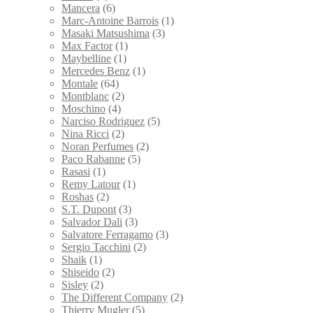
Mancera
(6)
Marc-Antoine Barrois
(1)
Masaki Matsushima
(3)
Max Factor
(1)
Maybelline
(1)
Mercedes Benz
(1)
Montale
(64)
Montblanc
(2)
Moschino
(4)
Narciso Rodriguez
(5)
Nina Ricci
(2)
Noran Perfumes
(2)
Paco Rabanne
(5)
Rasasi
(1)
Remy Latour
(1)
Roshas
(2)
S.T. Dupont
(3)
Salvador Dali
(3)
Salvatore Ferragamo
(3)
Sergio Tacchini
(2)
Shaik
(1)
Shiseido
(2)
Sisley
(2)
The Different Company
(2)
Thierry Mugler
(5)