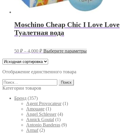
Moschino Cheap Chic I Love Love
Туалетная вода
Диапазон
Этот
50
₽
–
4,000
₽
Выберите параметры
цен:
товар
имеет
50 ₽
несколько
–
вариаций.
Отображение единственного товара
4,000 ₽
Опции
Найти:
можно
выбрать
Категории товаров
на
странице
Брeнд
(357)
товара.
Agent Provocateur
(1)
Amouage
(1)
Angel Schlesser
(4)
Annick Goutal
(1)
Antonio Banderas
(9)
Armaf
(2)