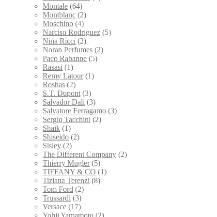
Montale
(64)
Montblanc
(2)
Moschino
(4)
Narciso Rodriguez
(5)
Nina Ricci
(2)
Noran Perfumes
(2)
Paco Rabanne
(5)
Rasasi
(1)
Remy Latour
(1)
Roshas
(2)
S.T. Dupont
(3)
Salvador Dali
(3)
Salvatore Ferragamo
(3)
Sergio Tacchini
(2)
Shaik
(1)
Shiseido
(2)
Sisley
(2)
The Different Company
(2)
Thierry Mugler
(5)
TIFFANY & CO
(1)
Tiziana Terenzi
(8)
Tom Ford
(2)
Trussardi
(3)
Versace
(17)
Yohji Yamamoto
(2)