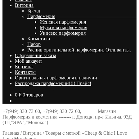
Витрина
Брeнд
Парфюмерия
Женская парфюмерия
Мужская парфюмерия
Унисекс парфюмерия
Косметика
Набор
Распив оригинальной парфюмерии. Отливанты.
Оформление заказа
Мой аккаунт
Корзина
Контакты
Оригинальная парфюмерия в наличии
Распродажа парфюмерии!!!! Прайс!
0
₽
0 товаров
+7(949) 330-73-00, +7(949) 330-72-00, --------- Магазин
Парфюмерия и косметика -------- г. Донецк, пр-т Ильича, 93Д
(ТЦ"ЭРА","Молоко")
Главная
/
Витрина
/
Товары с меткой «Cheap & Chic I Love
Love Moschino»