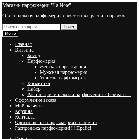
Перейти
Перейти
Магазин парфюмерии "La Note"
к
к
Оригинальная парфюмерия и косметика, распив парфюма
навигации
содержимому
Искать:
Поиск
Меню
Главная
Витрина
Брeнд
Парфюмерия
Женская парфюмерия
Мужская парфюмерия
Унисекс парфюмерия
Косметика
Набор
Распив оригинальной парфюмерии. Отливанты.
Оформление заказа
Мой аккаунт
Корзина
Контакты
Оригинальная парфюмерия в наличии
Распродажа парфюмерии!!!! Прайс!
Главная