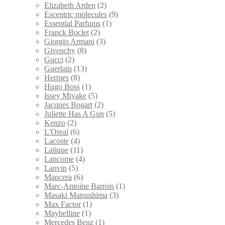
Elizabeth Arden
(2)
Escentric molecules
(9)
Essential Parfums
(1)
Franck Boclet
(2)
Giorgio Armani
(3)
Givenchy
(8)
Gucci
(2)
Guerlain
(13)
Hermes
(8)
Hugo Boss
(1)
Issey Miyake
(5)
Jacques Bogart
(2)
Juliette Has A Gun
(5)
Kenzo
(2)
L'Oreal
(6)
Lacoste
(4)
Lalique
(11)
Lancome
(4)
Lanvin
(5)
Mancera
(6)
Marc-Antoine Barrois
(1)
Masaki Matsushima
(3)
Max Factor
(1)
Maybelline
(1)
Mercedes Benz
(1)