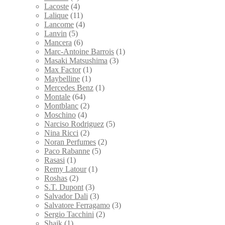
Lacoste
(4)
Lalique
(11)
Lancome
(4)
Lanvin
(5)
Mancera
(6)
Marc-Antoine Barrois
(1)
Masaki Matsushima
(3)
Max Factor
(1)
Maybelline
(1)
Mercedes Benz
(1)
Montale
(64)
Montblanc
(2)
Moschino
(4)
Narciso Rodriguez
(5)
Nina Ricci
(2)
Noran Perfumes
(2)
Paco Rabanne
(5)
Rasasi
(1)
Remy Latour
(1)
Roshas
(2)
S.T. Dupont
(3)
Salvador Dali
(3)
Salvatore Ferragamo
(3)
Sergio Tacchini
(2)
Shaik
(1)