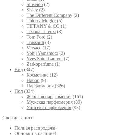
Shiseido
(2)
Sisley
(2)
The Different Company
(2)
Thierry Mugler
(5)
TIFFANY & CO
(1)
Tiziana Terenzi
(8)
Tom Ford
(2)
Trussardi
(3)
Versace
(17)
Yohji Yamamoto
(2)
Yves Saint Laurent
(7)
Zarkoperfume
(1)
Вид
(347)
Косметика
(12)
Набор
(9)
Парфюмерия
(326)
Пол
(334)
Женская парфюмерия
(161)
Мужская парфюмерия
(80)
Унисекс парфюмерия
(93)
Свежие записи
Полная распродажа!
Обновки в распиве!