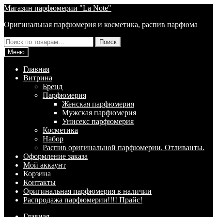
Перейти
Перейти
Магазин парфюмерии "La Note"
к
к
Оригинальная парфюмерия и косметика, распив парфюма
навигации
содержимому
Искать:
Поиск
Меню
Главная
Витрина
Брeнд
Парфюмерия
Женская парфюмерия
Мужская парфюмерия
Унисекс парфюмерия
Косметика
Набор
Распив оригинальной парфюмерии. Отливанты.
Оформление заказа
Мой аккаунт
Корзина
Контакты
Оригинальная парфюмерия в наличии
Распродажа парфюмерии!!!! Прайс!
Главная