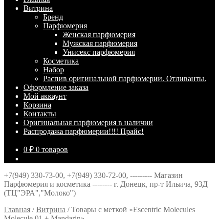
Витрина
Брeнд
Парфюмерия
Женская парфюмерия
Мужская парфюмерия
Унисекс парфюмерия
Косметика
Набор
Распив оригинальной парфюмерии. Отливанты.
Оформление заказа
Мой аккаунт
Корзина
Контакты
Оригинальная парфюмерия в наличии
Распродажа парфюмерии!!!! Прайс!
0
₽
0 товаров
+7(949) 330-73-00, +7(949) 330-72-00, --------- Магазин
Парфюмерия и косметика -------- г. Донецк, пр-т Ильича, 93Д
(ТЦ"ЭРА","Молоко")
Главная
/
Витрина
/
Товары с меткой «Escentric Molecules
Molecule 01 + Mandarin»