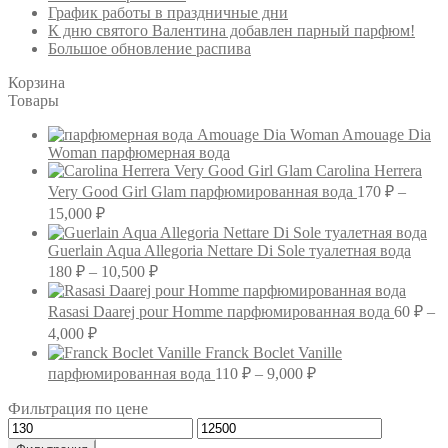
График работы в праздничные дни
К дню святого Валентина добавлен парный парфюм!
Большое обновление распива
Корзина
Товары
Amouage Dia
Woman парфюмерная вода
Carolina Herrera
Very Good Girl Glam парфюмированная вода
170
₽
–
Диапазон
15,000
₽
цен:
170 ₽
Guerlain Aqua Allegoria Nettare Di Sole туалетная вода
–
Диапазон
180
₽
–
10,500
₽
цен:
15,000 ₽
180 ₽
Rasasi Daarej pour Homme парфюмированная вода
60
₽
–
–
Диапазон
4,000
₽
10,500 ₽
цен:
Franck Boclet Vanille
60 ₽
Диапазон
парфюмированная вода
110
₽
–
9,000
₽
–
цен:
Фильтрация по цене
4,000 ₽
110 ₽
Минимальная
Максимальная
–
цена
цена