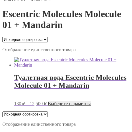
Escentric Molecules Molecule
01 + Mandarin
Отображение единственного товара
Туалетная вода Escentric Molecules
Molecule 01 + Mandarin
Диапазон
Этот
130
₽
–
12,500
₽
Выберите параметры
цен:
товар
имеет
130 ₽
несколько
–
вариаций.
Отображение единственного товара
12,500 ₽
Опции