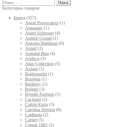
Найти:
можно
выбрать
Категории товаров
на
странице
Брeнд
(357)
товара.
Agent Provocateur
(1)
Amouage
(1)
Angel Schlesser
(4)
Annick Goutal
(1)
Antonio Banderas
(9)
Armaf
(2)
Armand Basi
(4)
Artdeco
(3)
Attar Collection
(5)
Azzaro
(1)
Baldessarini
(1)
Bourjois
(1)
Burberry
(2)
Bvlgari
(3)
Byredo Parfums
(1)
Cacharel
(2)
Calvin Klein
(3)
Carolina Herrera
(6)
Carthusia
(2)
Cartier
(5)
Cerruti 1881
(2)