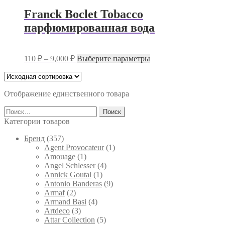
Franck Boclet Tobacco
парфюмированная вода
Диапазон
Этот
110
₽
–
9,000
₽
Выберите параметры
цен:
товар
имеет
110 ₽
несколько
–
вариаций.
Отображение единственного товара
9,000 ₽
Опции
Найти:
можно
выбрать
Категории товаров
на
странице
Брeнд
(357)
товара.
Agent Provocateur
(1)
Amouage
(1)
Angel Schlesser
(4)
Annick Goutal
(1)
Antonio Banderas
(9)
Armaf
(2)
Armand Basi
(4)
Artdeco
(3)
Attar Collection
(5)