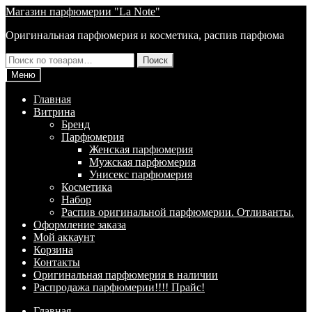
Перейти
Перейти
Магазин парфюмерии "La Note"
к
к
Оригинальная парфюмерия и косметика, распив парфюма
навигации
содержимому
Искать:
Поиск
Меню
Главная
Витрина
Брeнд
Парфюмерия
Женская парфюмерия
Мужская парфюмерия
Унисекс парфюмерия
Косметика
Набор
Распив оригинальной парфюмерии. Отливанты.
Оформление заказа
Мой аккаунт
Корзина
Контакты
Оригинальная парфюмерия в наличии
Распродажа парфюмерии!!!! Прайс!
Главная