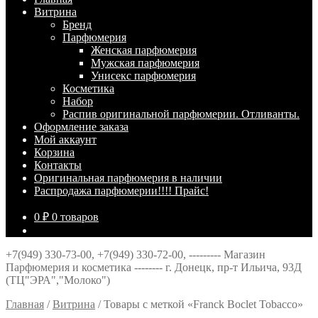
Витрина
Брeнд
Парфюмерия
Женская парфюмерия
Мужская парфюмерия
Унисекс парфюмерия
Косметика
Набор
Распив оригинальной парфюмерии. Отливанты.
Оформление заказа
Мой аккаунт
Корзина
Контакты
Оригинальная парфюмерия в наличии
Распродажа парфюмерии!!!! Прайс!
0
₽
0 товаров
+7(949) 330-73-00, +7(949) 330-72-00, --------- Магазин
Парфюмерия и косметика -------- г. Донецк, пр-т Ильича, 93Д
(ТЦ"ЭРА","Молоко")
Главная
/
Витрина
/
Товары с меткой «Franck Boclet Tobacco»