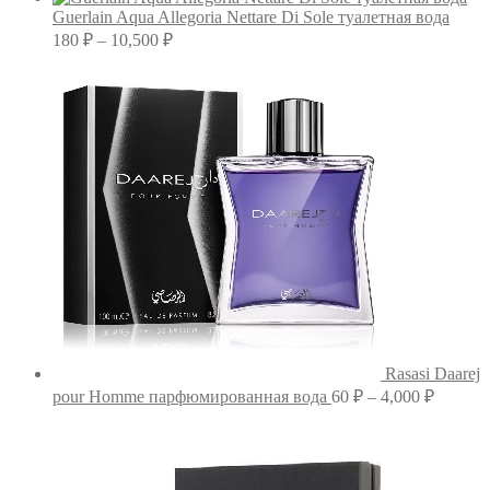
170 ₽
Guerlain Aqua Allegoria Nettare Di Sole туалетная вода
–
Диапазон
180
₽
–
10,500
₽
цен:
15,000 ₽
180 ₽
–
10,500 ₽
Rasasi Daarej
Диапаз
pour Homme парфюмированная вода
60
₽
–
4,000
₽
цен:
60 ₽
–
4,000 ₽