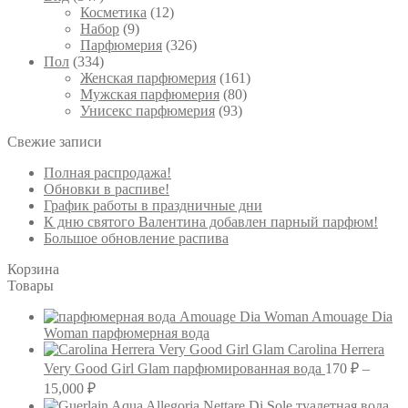
Косметика
(12)
Набор
(9)
Парфюмерия
(326)
Пол
(334)
Женская парфюмерия
(161)
Мужская парфюмерия
(80)
Унисекс парфюмерия
(93)
Свежие записи
Полная распродажа!
Обновки в распиве!
График работы в праздничные дни
К дню святого Валентина добавлен парный парфюм!
Большое обновление распива
Корзина
Товары
Amouage Dia
Woman парфюмерная вода
Carolina Herrera
Very Good Girl Glam парфюмированная вода
170
₽
–
Диапазон
15,000
₽
цен: