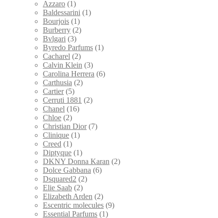
Azzaro
(1)
Baldessarini
(1)
Bourjois
(1)
Burberry
(2)
Bvlgari
(3)
Byredo Parfums
(1)
Cacharel
(2)
Calvin Klein
(3)
Carolina Herrera
(6)
Carthusia
(2)
Cartier
(5)
Cerruti 1881
(2)
Chanel
(16)
Chloe
(2)
Christian Dior
(7)
Clinique
(1)
Creed
(1)
Diptyque
(1)
DKNY Donna Karan
(2)
Dolce Gabbana
(6)
Dsquared2
(2)
Elie Saab
(2)
Elizabeth Arden
(2)
Escentric molecules
(9)
Essential Parfums
(1)