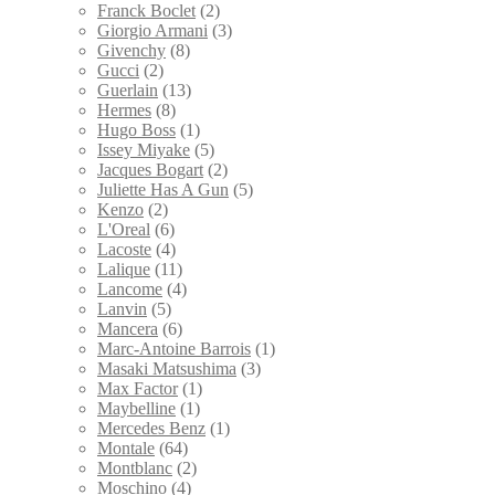
Franck Boclet
(2)
Giorgio Armani
(3)
Givenchy
(8)
Gucci
(2)
Guerlain
(13)
Hermes
(8)
Hugo Boss
(1)
Issey Miyake
(5)
Jacques Bogart
(2)
Juliette Has A Gun
(5)
Kenzo
(2)
L'Oreal
(6)
Lacoste
(4)
Lalique
(11)
Lancome
(4)
Lanvin
(5)
Mancera
(6)
Marc-Antoine Barrois
(1)
Masaki Matsushima
(3)
Max Factor
(1)
Maybelline
(1)
Mercedes Benz
(1)
Montale
(64)
Montblanc
(2)
Moschino
(4)