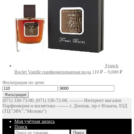
Franck
Диап
Boclet Vanille парфюмированная вода
110
₽
–
9,000
₽
цен:
Фильтрация по цене
110 ₽
Минимальная
Максимальная
–
цена
цена
9,000
Фильтрация
(071) 330-73-00, (071) 330-72-00, --------- Интернет магазин
Парфюмерия и косметика -------- г. Донецк, пр-т Ильича, 93Д
(ТЦ"ЭРА","Молоко")
Моя учётная запись
Поиск
Искать:
Поиск