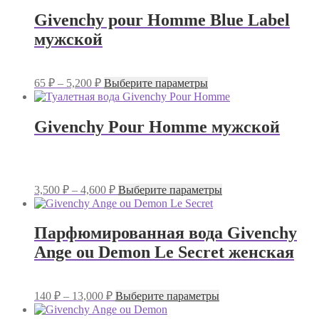
Givenchy pour Homme Blue Label
мужской
Диапазон
Этот
65
₽
–
5,200
₽
Выберите параметры
цен:
товар
имеет
65 ₽
несколько
–
Givenchy Pour Homme мужской
вариаций.
5,200 ₽
Опции
можно
выбрать
на
Диапазон
Этот
3,500
₽
–
4,600
₽
Выберите параметры
странице
цен:
товар
товара.
имеет
3,500 ₽
несколько
–
Парфюмированная вода Givenchy
вариаций.
4,600 ₽
Ange ou Demon Le Secret женская
Опции
можно
выбрать
на
Диапазон
Этот
140
₽
–
13,000
₽
Выберите параметры
странице
цен:
товар
товара.
имеет