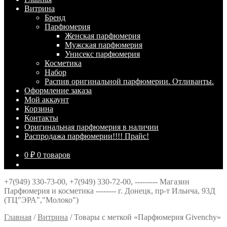
Витрина
Брeнд
Парфюмерия
Женская парфюмерия
Мужская парфюмерия
Унисекс парфюмерия
Косметика
Набор
Распив оригинальной парфюмерии. Отливанты.
Оформление заказа
Мой аккаунт
Корзина
Контакты
Оригинальная парфюмерия в наличии
Распродажа парфюмерии!!!! Прайс!
0
₽
0 товаров
+7(949) 330-73-00, +7(949) 330-72-00, --------- Магазин
Парфюмерия и косметика -------- г. Донецк, пр-т Ильича, 93Д
(ТЦ"ЭРА","Молоко")
Главная
/
Витрина
/
Товары с меткой «Парфюмерия Givenchy»