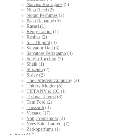
Narciso Rodriguez
(5)
Nina Ricci
(2)
Noran Perfumes
(2)
Paco Rabanne
(5)
Rasasi
(1)
Remy Latour
(1)
Roshas
(2)
S.T. Dupont
(3)
Salvador Dali
(3)
Salvatore Ferragamo
(3)
Sergio Tacchini
(2)
Shaik
(1)
Shiseido
(2)
Sisley
(2)
The Different Company
(2)
Thierry Mugler
(5)
TIFFANY & CO
(1)
Tiziana Terenzi
(8)
Tom Ford
(2)
Trussardi
(3)
Versace
(17)
Yohji Yamamoto
(2)
Yves Saint Laurent
(7)
Zarkoperfume
(1)
Вид
(347)