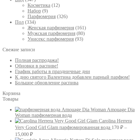
Косметика
(12)
Набор
(9)
Парфюмерия
(326)
Пол
(334)
Женская парфюмерия
(161)
Мужская парфюмерия
(80)
Унисекс парфюмерия
(93)
Свежие записи
Полная распродажа!
Обновки в распиве!
График работы в праздничные дни
К дню святого Валентина добавлен парный парфюм!
Большое обновление распива
Корзина
Товары
Amouage Dia
Woman парфюмерная вода
Carolina Herrera
Very Good Girl Glam парфюмированная вода
170
₽
–
Диапазон
15,000
₽
цен: