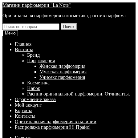
Перейти
Перейти
Магазин парфюмерии "La Note"
к
к
Оригинальная парфюмерия и косметика, распив парфюма
навигации
содержимому
Искать:
Поиск
Меню
Главная
Витрина
Брeнд
Парфюмерия
Женская парфюмерия
Мужская парфюмерия
Унисекс парфюмерия
Косметика
Набор
Распив оригинальной парфюмерии. Отливанты.
Оформление заказа
Мой аккаунт
Корзина
Контакты
Оригинальная парфюмерия в наличии
Распродажа парфюмерии!!!! Прайс!
Главная