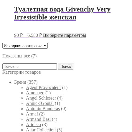
имеет
70 ₽
несколько
–
Туалетная вода Givenchy Very
вариаций.
7,000 ₽
Irresistible женская
Опции
можно
выбрать
на
Диапазон
Этот
90
₽
–
6,580
₽
Выберите параметры
странице
цен:
товар
товара.
имеет
90 ₽
несколько
–
вариаций.
Показаны все (7)
6,580 ₽
Опции
Найти:
можно
выбрать
Категории товаров
на
странице
Брeнд
(357)
товара.
Agent Provocateur
(1)
Amouage
(1)
Angel Schlesser
(4)
Annick Goutal
(1)
Antonio Banderas
(9)
Armaf
(2)
Armand Basi
(4)
Artdeco
(3)
Attar Collection
(5)