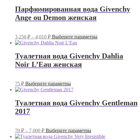
140 ₽
несколько
–
Парфюмированная вода Givenchy
вариаций.
13,000 ₽
Ange ou Demon женская
Опции
можно
выбрать
на
Диапазон
Этот
3,250
₽
–
4,010
₽
Выберите параметры
странице
цен:
товар
товара.
имеет
3,250 ₽
несколько
–
Туалетная вода Givenchy Dahlia
вариаций.
4,010 ₽
Noir L’Eau женская
Опции
можно
выбрать
на
Этот
75
₽
Выберите параметры
странице
товар
товара.
имеет
несколько
Туалетная вода Givenchy Gentleman
вариаций.
2017
Опции
можно
выбрать
на
Диапазон
Этот
70
₽
–
7,000
₽
Выберите параметры
странице
цен:
товар
товара.