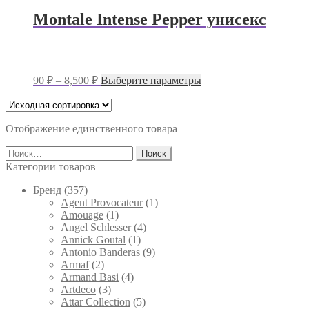
Montale Intense Pepper унисекс
Диапазон
Этот
90
₽
–
8,500
₽
Выберите параметры
цен:
товар
имеет
90 ₽
несколько
–
вариаций.
Отображение единственного товара
8,500 ₽
Опции
Найти:
можно
выбрать
Категории товаров
на
странице
Брeнд
(357)
товара.
Agent Provocateur
(1)
Amouage
(1)
Angel Schlesser
(4)
Annick Goutal
(1)
Antonio Banderas
(9)
Armaf
(2)
Armand Basi
(4)
Artdeco
(3)
Attar Collection
(5)