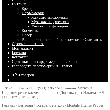
Витрина
Брeнд
Парфюмерия
Женская парфюмерия
Мужская парфюмерия
Унисекс парфюмерия
Косметика
Набор
Распив оригинальной парфюмерии. Отливанты.
Оформление заказа
Мой аккаунт
Корзина
Контакты
Оригинальная парфюмерия в наличии
Распродажа парфюмерии!!!! Прайс!
0
₽
0 товаров
+7(949) 330-73-00, +7(949) 330-72-00, --------- Магазин
Парфюмерия и косметика -------- г. Донецк, пр-т Ильича, 93Д
(ТЦ"ЭРА","Молоко")
Главная
/
Витрина
/
Товары с меткой «Montale Intense Pepper»