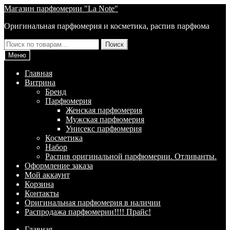
Перейти
Перейти
Магазин парфюмерии "La Note"
к
к
Оригинальная парфюмерия и косметика, распив парфюма
навигации
содержимому
Искать:
Поиск
Меню
Главная
Витрина
Брeнд
Парфюмерия
Женская парфюмерия
Мужская парфюмерия
Унисекс парфюмерия
Косметика
Набор
Распив оригинальной парфюмерии. Отливанты.
Оформление заказа
Мой аккаунт
Корзина
Контакты
Оригинальная парфюмерия в наличии
Распродажа парфюмерии!!!! Прайс!
Главная