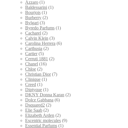
Azzaro
(1)
Baldessarini
(1)
Bourjois
(1)
Burberry
(2)
Bvlgari
(3)
Byredo Parfums
(1)
Cacharel
(2)
Calvin Klein
(3)
Carolina Herrera
(6)
Carthusia
(2)
Cartier
(5)
Cerruti 1881
(2)
Chanel
(16)
Chloe
(2)
Christian Dior
(7)
Clinique
(1)
Creed
(1)
Diptyque
(1)
DKNY Donna Karan
(2)
Dolce Gabbana
(6)
Dsquared2
(2)
Elie Saab
(2)
Elizabeth Arden
(2)
Escentric molecules
(9)
Essential Parfums
(1)