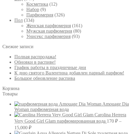
Косметика
(12)
Набор
(9)
Парфюмерия
(326)
Пол
(334)
Женская парфюмерия
(161)
Мужская парфюмерия
(80)
Унисекс парфюмерия
(93)
Свежие записи
Полная распродажа!
Обновки в распиве!
График работы в праздничные дни
К дню святого Валентина добавлен парный парфюм!
Большое обновление распива
Корзина
Товары
Amouage Dia
Woman парфюмерная вода
Carolina Herrera
Very Good Girl Glam парфюмированная вода
170
₽
–
Диапазон
15,000
₽
цен: