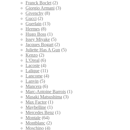
Franck Boclet
(2)
Giorgio Armani
(3)
Givenchy
(8)
Gucci
(2)
Guerlain
(13)
Hermes
(8)
Hugo Boss
(1)
Issey Miyake
(5)
Jacques Bogart
(2)
Juliette Has A Gun
(5)
Kenzo
(2)
L'Oreal
(6)
Lacoste
(4)
Lalique
(11)
Lancome
(4)
Lanvin
(5)
Mancera
(6)
Marc-Antoine Barrois
(1)
Masaki Matsushima
(3)
Max Factor
(1)
Maybelline
(1)
Mercedes Benz
(1)
Montale
(64)
Montblanc
(2)
Moschino
(4)