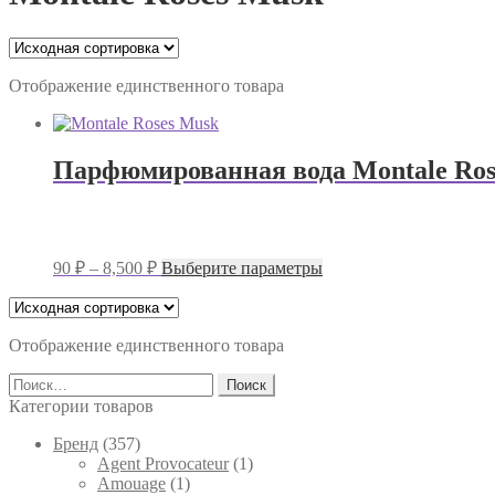
Отображение единственного товара
Парфюмированная вода Montale Ros
Диапазон
Этот
90
₽
–
8,500
₽
Выберите параметры
цен:
товар
имеет
90 ₽
несколько
–
вариаций.
Отображение единственного товара
8,500 ₽
Опции
Найти:
можно
выбрать
Категории товаров
на
странице
Брeнд
(357)
товара.
Agent Provocateur
(1)
Amouage
(1)