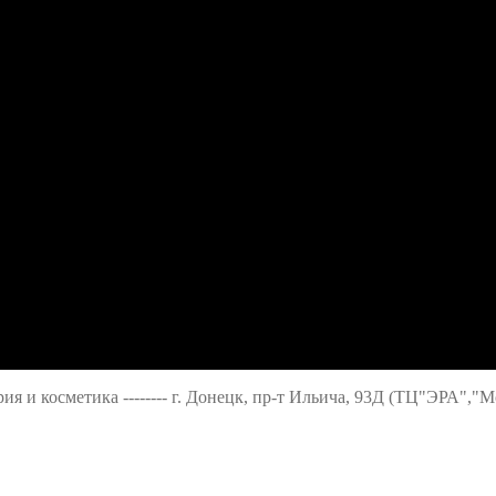
ерия и косметика -------- г. Донецк, пр-т Ильича, 93Д (ТЦ"ЭРА","