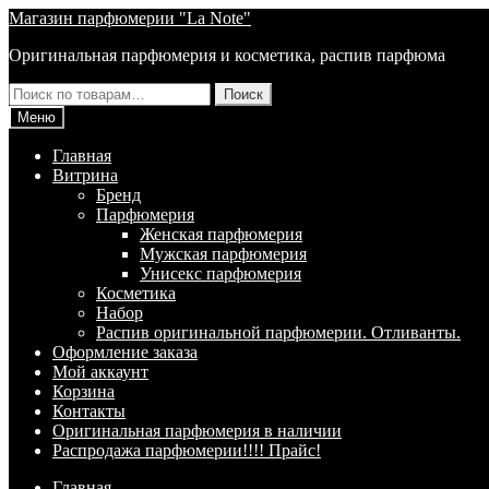
Перейти
Перейти
Магазин парфюмерии "La Note"
к
к
Оригинальная парфюмерия и косметика, распив парфюма
навигации
содержимому
Искать:
Поиск
Меню
Главная
Витрина
Брeнд
Парфюмерия
Женская парфюмерия
Мужская парфюмерия
Унисекс парфюмерия
Косметика
Набор
Распив оригинальной парфюмерии. Отливанты.
Оформление заказа
Мой аккаунт
Корзина
Контакты
Оригинальная парфюмерия в наличии
Распродажа парфюмерии!!!! Прайс!
Главная