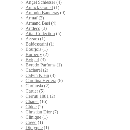
Angel Schlesser
(4)
Annick Goutal
(1)
Antonio Banderas
(9)
Armaf
(2)
Armand Basi
(4)
Artdeco
(3)
Attar Collection
(5)
Azzaro
(1)
Baldessarini
(1)
Bourjois
(1)
Burberry
(2)
Bvlgari
(3)
Byredo Parfums
(1)
Cacharel
(2)
Calvin Klein
(3)
Carolina Herrera
(6)
Carthusia
(2)
Cartier
(5)
Cerruti 1881
(2)
Chanel
(16)
Chloe
(2)
Christian Dior
(7)
Clinique
(1)
Creed
(1)
Diptyque
(1)