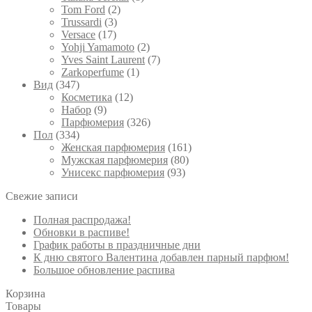
Tom Ford
(2)
Trussardi
(3)
Versace
(17)
Yohji Yamamoto
(2)
Yves Saint Laurent
(7)
Zarkoperfume
(1)
Вид
(347)
Косметика
(12)
Набор
(9)
Парфюмерия
(326)
Пол
(334)
Женская парфюмерия
(161)
Мужская парфюмерия
(80)
Унисекс парфюмерия
(93)
Свежие записи
Полная распродажа!
Обновки в распиве!
График работы в праздничные дни
К дню святого Валентина добавлен парный парфюм!
Большое обновление распива
Корзина
Товары