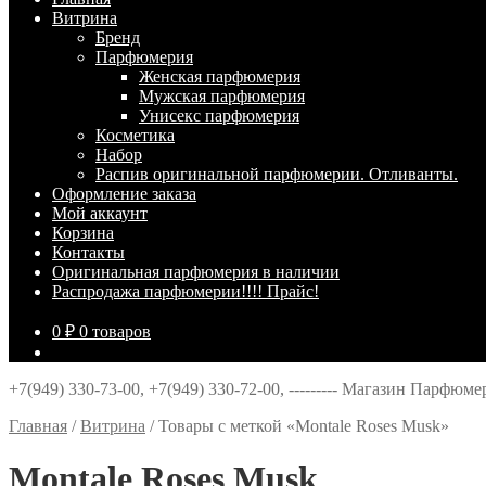
Витрина
Брeнд
Парфюмерия
Женская парфюмерия
Мужская парфюмерия
Унисекс парфюмерия
Косметика
Набор
Распив оригинальной парфюмерии. Отливанты.
Оформление заказа
Мой аккаунт
Корзина
Контакты
Оригинальная парфюмерия в наличии
Распродажа парфюмерии!!!! Прайс!
0
₽
0 товаров
+7(949) 330-73-00, +7(949) 330-72-00, --------- Магазин Парфюм
Главная
/
Витрина
/
Товары с меткой «Montale Roses Musk»
Montale Roses Musk