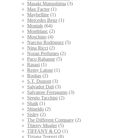
Masaki Matsushima
(3)
Max Factor
(1)
Maybelline
(1)
Mercedes Benz
(1)
Montale
(64)
Montblanc
(2)
Moschino
(4)
Narciso Rodriguez
(5)
Nina Ricci
(2)
Noran Perfumes
(2)
Paco Rabanne
(5)
Rasasi
(1)
Remy Latour
(1)
Roshas
(2)
S.T. Dupont
(3)
Salvador Dali
(3)
Salvatore Ferragamo
(3)
Sergio Tacchini
(2)
Shaik
(1)
Shiseido
(2)
Sisley
(2)
The Different Company
(2)
Thierry Mugler
(5)
TIFFANY & CO
(1)
Tiziana Terenzi
(8)