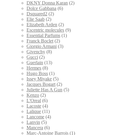
DKNY Donna Karan
(2)
Dolce Gabbana
(6)
Dsquared2
(2)
Elie Saab
(2)
Elizabeth Arden
(2)
Escentric molecules
(9)
Essential Parfums
(1)
Franck Boclet
(2)
Giorgio Armani
(3)
Givenchy
(8)
Gucci
(2)
Guerlain
(13)
Hermes
(8)
Hugo Boss
(1)
Issey Miyake
(5)
Jacques Bogart
(2)
Juliette Has A Gun
(5)
Kenzo
(2)
L'Oreal
(6)
Lacoste
(4)
Lalique
(11)
Lancome
(4)
Lanvin
(5)
Mancera
(6)
Marc-Antoine Barrois
(1)