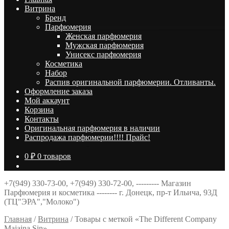
Витрина
Брeнд
Парфюмерия
Женская парфюмерия
Мужская парфюмерия
Унисекс парфюмерия
Косметика
Набор
Распив оригинальной парфюмерии. Отливанты.
Оформление заказа
Мой аккаунт
Корзина
Контакты
Оригинальная парфюмерия в наличии
Распродажа парфюмерии!!!! Прайс!
0
₽
0 товаров
+7(949) 330-73-00, +7(949) 330-72-00, --------- Магазин
Парфюмерия и косметика -------- г. Донецк, пр-т Ильича, 93Д
(ТЦ"ЭРА","Молоко")
Главная
/
Витрина
/
Товары с меткой «The Different Company
Majaina Sin»