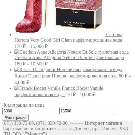
Carolina
Herrera Very Good Girl Glam парфюмированная вода
Диапазон
170
₽
–
15,000
₽
цен:
170 ₽
Guerlain Aqua Allegoria Nettare Di Sole туалетная вода
–
Диапазон
180
₽
–
10,500
₽
цен:
15,000 ₽
180 ₽
Rasasi Daarej pour Homme парфюмированная вода
60
₽
–
–
Диапазон
4,000
₽
10,500 ₽
цен:
Franck Boclet Vanille
60 ₽
Диапазон
парфюмированная вода
110
₽
–
9,000
₽
–
цен:
Фильтрация по цене
4,000 ₽
110 ₽
Минимальная
Максимальная
–
цена
цена
9,000 ₽
Фильтрация
(071) 330-73-00, (071) 330-72-00, --------- Интернет магазин
Парфюмерия и косметика -------- г. Донецк, пр-т Ильича, 93Д
(ТЦ"ЭРА","Молоко")