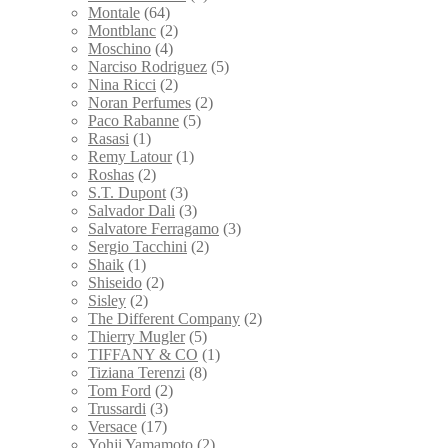
Montale
(64)
Montblanc
(2)
Moschino
(4)
Narciso Rodriguez
(5)
Nina Ricci
(2)
Noran Perfumes
(2)
Paco Rabanne
(5)
Rasasi
(1)
Remy Latour
(1)
Roshas
(2)
S.T. Dupont
(3)
Salvador Dali
(3)
Salvatore Ferragamo
(3)
Sergio Tacchini
(2)
Shaik
(1)
Shiseido
(2)
Sisley
(2)
The Different Company
(2)
Thierry Mugler
(5)
TIFFANY & CO
(1)
Tiziana Terenzi
(8)
Tom Ford
(2)
Trussardi
(3)
Versace
(17)
Yohji Yamamoto
(2)