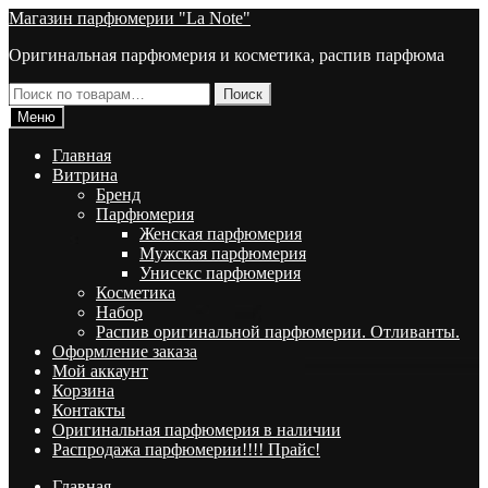
Перейти
Перейти
Магазин парфюмерии "La Note"
к
к
Оригинальная парфюмерия и косметика, распив парфюма
навигации
содержимому
Искать:
Поиск
Меню
Главная
Витрина
Брeнд
Парфюмерия
Женская парфюмерия
Мужская парфюмерия
Унисекс парфюмерия
Косметика
Набор
Распив оригинальной парфюмерии. Отливанты.
Оформление заказа
Мой аккаунт
Корзина
Контакты
Оригинальная парфюмерия в наличии
Распродажа парфюмерии!!!! Прайс!
Главная