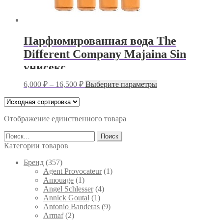
Парфюмированная вода The
Different Company Majaina Sin
унисекс
Диапазон
Этот
6,000
₽
–
16,500
₽
Выберите параметры
цен:
товар
имеет
6,000 ₽
несколько
–
вариаций.
Отображение единственного товара
16,500 ₽
Опции
Найти:
можно
выбрать
Категории товаров
на
странице
Брeнд
(357)
товара.
Agent Provocateur
(1)
Amouage
(1)
Angel Schlesser
(4)
Annick Goutal
(1)
Antonio Banderas
(9)
Armaf
(2)