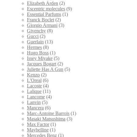
Elizabeth Arden
(2)
Escentric molecules
(9)
Essential Parfums
(1)
Franck Boclet
(2)
Giorgio Armani
(3)
Givenchy
(8)
Gucci
(2)
Guerlain
(13)
Hermes
(8)
Hugo Boss
(1)
Issey Miyake
(5)
Jacques Bogart
(2)
Juliette Has A Gun
(5)
Kenzo
(2)
L'Oreal
(6)
Lacoste
(4)
Lalique
(11)
Lancome
(4)
Lanvin
(5)
Mancera
(6)
Marc-Antoine Barrois
(1)
Masaki Matsushima
(3)
Max Factor
(1)
Maybelline
(1)
Mercedes Benz
(1)