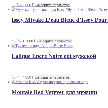
на
Диапазон
Этот
65
₽
–
5,000
₽
Выберите параметры
странице
цен:
товар
товара.
имеет
65 ₽
несколько
–
Issey Miyake L’eau Bleue d’Issey Po
вариаций.
5,000 ₽
Опции
можно
выбрать
на
Диапазон
Этот
40
₽
–
13,000
₽
Выберите параметры
странице
цен:
товар
товара.
имеет
40 ₽
несколько
–
Lalique Encre Noire edt мужской
вариаций.
13,000 ₽
Опции
можно
выбрать
на
Диапазон
Этот
70
₽
–
4,950
₽
Выберите параметры
странице
цен:
товар
товара.
имеет
70 ₽
несколько
–
Montale Red Vetyver для мужчин
вариаций.
4,950 ₽
Опции
можно
выбрать