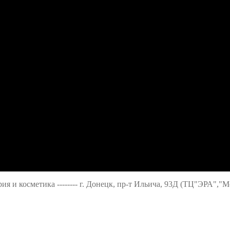
ерия и косметика -------- г. Донецк, пр-т Ильича, 93Д (ТЦ"ЭРА","