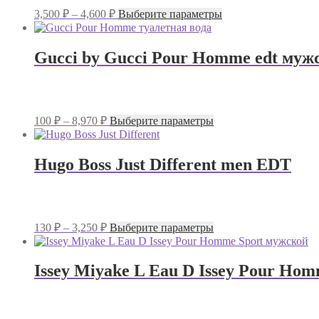
на
Диапазон
Этот
3,500
₽
–
4,600
₽
Выберите параметры
странице
цен:
товар
товара.
имеет
3,500 ₽
несколько
–
Gucci by Gucci Pour Homme edt муж
вариаций.
4,600 ₽
Опции
можно
выбрать
на
Диапазон
Этот
100
₽
–
8,970
₽
Выберите параметры
странице
цен:
товар
товара.
имеет
100 ₽
несколько
–
Hugo Boss Just Different men EDT
вариаций.
8,970 ₽
Опции
можно
выбрать
на
Диапазон
Этот
130
₽
–
3,250
₽
Выберите параметры
странице
цен:
товар
товара.
имеет
130 ₽
несколько
–
Issey Miyake L Eau D Issey Pour Ho
вариаций.
3,250 ₽
Опции
можно
выбрать