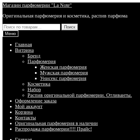
Перейти
Перейти
Магазин парфюмерии "La Note"
к
к
Оригинальная парфюмерия и косметика, распив парфюма
навигации
содержимому
Искать:
Поиск
Меню
Главная
Витрина
Брeнд
Парфюмерия
Женская парфюмерия
Мужская парфюмерия
Унисекс парфюмерия
Косметика
Набор
Распив оригинальной парфюмерии. Отливанты.
Оформление заказа
Мой аккаунт
Корзина
Контакты
Оригинальная парфюмерия в наличии
Распродажа парфюмерии!!!! Прайс!
Главная