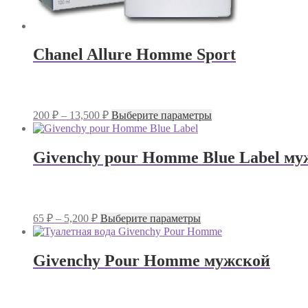
Chanel Allure Homme Sport
Диапазон
Этот
200
₽
–
13,500
₽
Выберите параметры
цен:
товар
имеет
200 ₽
несколько
–
Givenchy pour Homme Blue Label м
вариаций.
13,500 ₽
Опции
можно
выбрать
на
Диапазон
Этот
65
₽
–
5,200
₽
Выберите параметры
странице
цен:
товар
товара.
имеет
65 ₽
несколько
–
Givenchy Pour Homme мужской
вариаций.
5,200 ₽
Опции
можно
выбрать