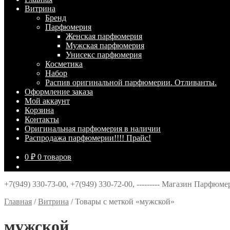
Витрина
Брeнд
Парфюмерия
Женская парфюмерия
Мужская парфюмерия
Унисекс парфюмерия
Косметика
Набор
Распив оригинальной парфюмерии. Отливанты.
Оформление заказа
Мой аккаунт
Корзина
Контакты
Оригинальная парфюмерия в наличии
Распродажа парфюмерии!!!! Прайс!
0
₽
0 товаров
+7(949) 330-73-00, +7(949) 330-72-00, --------- Магазин Парфюм
Главная
/
Витрина
/
Товары с меткой «мужской»
мужской