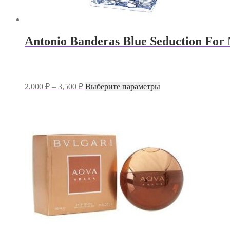
Antonio Banderas Blue Seduction Fo
Диапазон
Этот
2,000
₽
–
3,500
₽
Выберите параметры
цен:
товар
имеет
2,000 ₽
несколько
–
вариаций.
3,500 ₽
Опции
можно
выбрать
на
странице
товара.