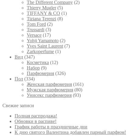
The Different Company
(2)
Thierry Mugler
(5)
TIFFANY & CO
(1)
Tiziana Terenzi
(8)
Tom Ford
(2)
Trussardi
(3)
Versace
(17)
Yohji Yamamoto
(2)
Yves Saint Laurent
(7)
Zarkoperfume
(1)
Вид
(347)
Косметика
(12)
Набор
(9)
Парфюмерия
(326)
Пол
(334)
Женская парфюмерия
(161)
Мужская парфюмерия
(80)
Унисекс парфюмерия
(93)
Свежие записи
Полная распродажа!
Обновки в распиве!
График работы в праздничные дни
К дню святого Валентина добавлен парный парфюм!