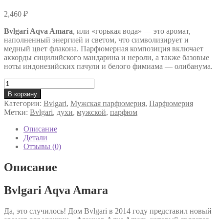
2,460
₽
Bvlgari Aqva Amara
, или «горькая вода» — это аромат,
наполненный энергией и светом, что символизирует и
медный цвет флакона. Парфюмерная композиция включает
аккорды сицилийского мандарина и нероли, а также базовые
ноты индонезийских пачули и белого фимиама — олибанума.
Количество
товара
В корзину
Bvlgari
Категории:
Bvlgari
,
Мужская парфюмерия
,
Парфюмерия
Aqva
Метки:
Bvlgari
,
духи
,
мужской
,
парфюм
Amara
туалетная
Описание
вода
Детали
мужская
Отзывы (0)
Описание
Bvlgari Aqva Amara
Да, это случилось! Дом Bvlgari в 2014 году представил новый