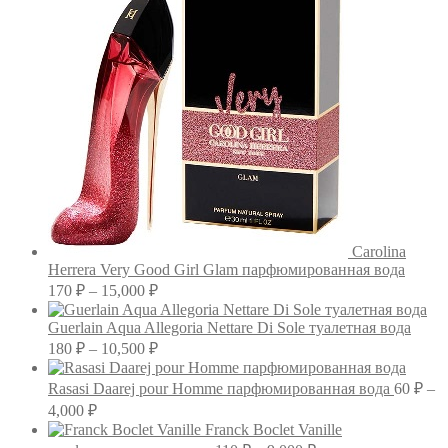
Carolina
Herrera Very Good Girl Glam парфюмированная вода
Диапазон
170
₽
–
15,000
₽
цен:
170 ₽
Guerlain Aqua Allegoria Nettare Di Sole туалетная вода
–
Диапазон
180
₽
–
10,500
₽
цен:
15,000 ₽
180 ₽
Rasasi Daarej pour Homme парфюмированная вода
60
₽
–
–
Диапазон
4,000
₽
10,500 ₽
цен:
Franck Boclet Vanille
60 ₽
Диапазон