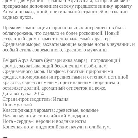
аромат для мужчин – фланкер Aqva Amara, который является
прекрасным дополнением своему предшественнику, аромату
Aqva и неожиданной, оригинальной страницей в создании
водных духов.
Прежняя композиция с оригинальных ингредиентов была
облагорожена, что сделало ее более роскошной. Новый
созданный аромат имеет неподражаемый характер
Средиземноморья, захватывающие водные ноты в звучании, и
особый стиль современного, красивого мужчины.
Bvlgari Aqva Amara (булгари аква амара)– потрясающий
аромат, захватывающий бесконечным изобилием
Средиземного моря. Парфюм, богатый природными
средиземноморскими ингредиентами и оттенком истинной
красоты, является смелым, оригинальным творением и
оставляет долгий, ароматный отпечаток на коже.
Дата выпуска: 2014
Страна-производитель: Италия
Пол: мужской
Классификация аромата: древесные, водяные
Начальная нота: сицилийский мандарин
Нота «сердца»: нероли и водяные ноты
Конечная нота: индонезийские пачули и олибанум.