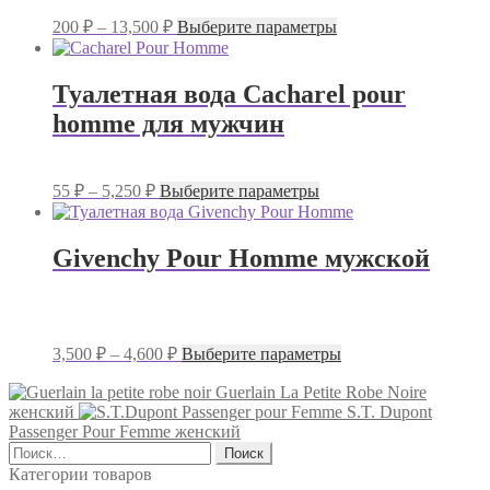
Диапазон
Этот
200
₽
–
13,500
₽
Выберите параметры
цен:
товар
имеет
200 ₽
несколько
–
Туалетная вода Cacharel pour
вариаций.
13,500 ₽
homme для мужчин
Опции
можно
выбрать
на
Диапазон
Этот
55
₽
–
5,250
₽
Выберите параметры
странице
цен:
товар
товара.
имеет
55 ₽
несколько
–
Givenchy Pour Homme мужской
вариаций.
5,250 ₽
Опции
можно
выбрать
на
Диапазон
Этот
3,500
₽
–
4,600
₽
Выберите параметры
странице
цен:
товар
товара.
имеет
3,500 ₽
Guerlain La Petite Robe Noire
несколько
женский
S.T. Dupont
–
вариаций.
Passenger Pour Femme женский
4,600 ₽
Опции
Найти:
можно
Категории товаров
выбрать