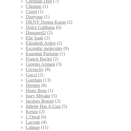
Christian Dior
(7)
Clinique
(1)
Creed
(1)
Diptyque
(1)
DKNY Donna Karan
(2)
Dolce Gabbana
(6)
Dsquared2
(2)
Elie Saab
(2)
Elizabeth Arden
(2)
Escentric molecules
(9)
Essential Parfums
(1)
Franck Boclet
(2)
Giorgio Armani
(3)
Givenchy
(8)
Gucci
(2)
Guerlain
(13)
Hermes
(8)
Hugo Boss
(1)
Issey Miyake
(5)
Jacques Bogart
(2)
Juliette Has A Gun
(5)
Kenzo
(2)
L'Oreal
(6)
Lacoste
(4)
Lalique
(11)