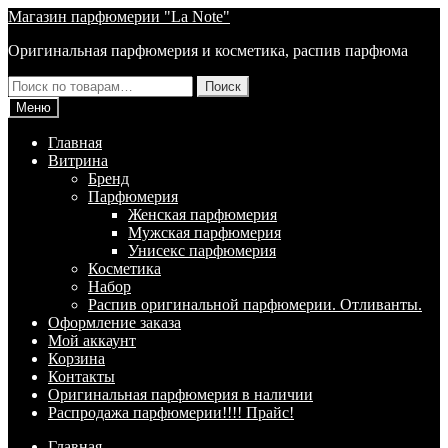
Перейти
Перейти
Магазин парфюмерии "La Note"
к
к
Оригинальная парфюмерия и косметика, распив парфюма
навигации
содержимому
Искать:
Поиск
Меню
Главная
Витрина
Брeнд
Парфюмерия
Женская парфюмерия
Мужская парфюмерия
Унисекс парфюмерия
Косметика
Набор
Распив оригинальной парфюмерии. Отливанты.
Оформление заказа
Мой аккаунт
Корзина
Контакты
Оригинальная парфюмерия в наличии
Распродажа парфюмерии!!!! Прайс!
Главная