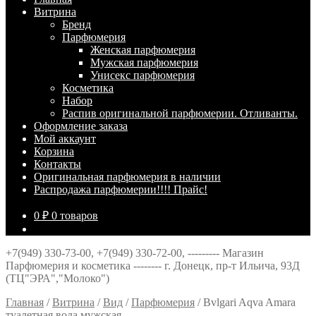
Витрина
Брeнд
Парфюмерия
Женская парфюмерия
Мужская парфюмерия
Унисекс парфюмерия
Косметика
Набор
Распив оригинальной парфюмерии. Отливанты.
Оформление заказа
Мой аккаунт
Корзина
Контакты
Оригинальная парфюмерия в наличии
Распродажа парфюмерии!!!! Прайс!
0
₽
0 товаров
+7(949) 330-73-00, +7(949) 330-72-00, --------- Магазин
Парфюмерия и косметика -------- г. Донецк, пр-т Ильича, 93Д
(ТЦ"ЭРА","Молоко")
Главная
/
Витрина
/
Вид
/
Парфюмерия
/
Bvlgari Aqva Amara
туалетная вода мужская