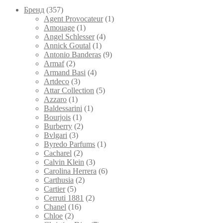
на
Брeнд
(357)
странице
Agent Provocateur
(1)
товара.
Amouage
(1)
Angel Schlesser
(4)
Annick Goutal
(1)
Antonio Banderas
(9)
Armaf
(2)
Armand Basi
(4)
Artdeco
(3)
Attar Collection
(5)
Azzaro
(1)
Baldessarini
(1)
Bourjois
(1)
Burberry
(2)
Bvlgari
(3)
Byredo Parfums
(1)
Cacharel
(2)
Calvin Klein
(3)
Carolina Herrera
(6)
Carthusia
(2)
Cartier
(5)
Cerruti 1881
(2)
Chanel
(16)
Chloe
(2)