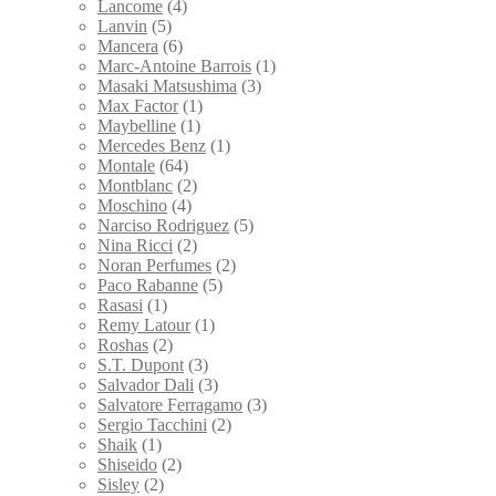
Lancome
(4)
Lanvin
(5)
Mancera
(6)
Marc-Antoine Barrois
(1)
Masaki Matsushima
(3)
Max Factor
(1)
Maybelline
(1)
Mercedes Benz
(1)
Montale
(64)
Montblanc
(2)
Moschino
(4)
Narciso Rodriguez
(5)
Nina Ricci
(2)
Noran Perfumes
(2)
Paco Rabanne
(5)
Rasasi
(1)
Remy Latour
(1)
Roshas
(2)
S.T. Dupont
(3)
Salvador Dali
(3)
Salvatore Ferragamo
(3)
Sergio Tacchini
(2)
Shaik
(1)
Shiseido
(2)
Sisley
(2)