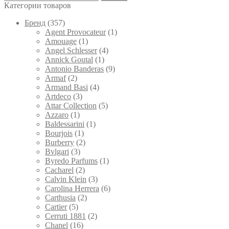
выбрать
Категории товаров
на
странице
Брeнд
(357)
товара.
Agent Provocateur
(1)
Amouage
(1)
Angel Schlesser
(4)
Annick Goutal
(1)
Antonio Banderas
(9)
Armaf
(2)
Armand Basi
(4)
Artdeco
(3)
Attar Collection
(5)
Azzaro
(1)
Baldessarini
(1)
Bourjois
(1)
Burberry
(2)
Bvlgari
(3)
Byredo Parfums
(1)
Cacharel
(2)
Calvin Klein
(3)
Carolina Herrera
(6)
Carthusia
(2)
Cartier
(5)
Cerruti 1881
(2)
Chanel
(16)