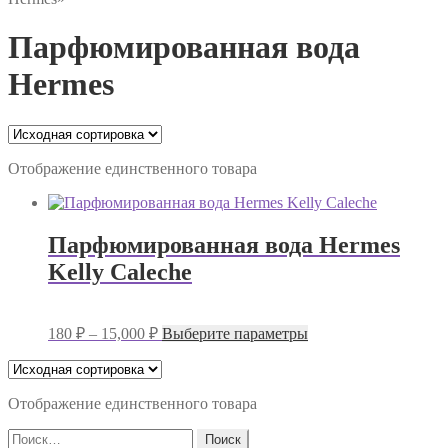
Парфюмированная вода
Hermes
Отображение единственного товара
Парфюмированная вода Hermes
Kelly Caleche
Диапазон
Этот
180
₽
–
15,000
₽
Выберите параметры
цен:
товар
имеет
180 ₽
несколько
–
вариаций.
Отображение единственного товара
15,000 ₽
Опции
Найти:
можно