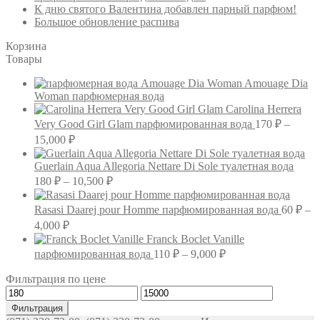
К дню святого Валентина добавлен парный парфюм!
Большое обновление распива
Корзина
Товары
Amouage Dia
Woman парфюмерная вода
Carolina Herrera
Very Good Girl Glam парфюмированная вода
170
₽
–
Диапазон
15,000
₽
цен:
170 ₽
Guerlain Aqua Allegoria Nettare Di Sole туалетная вода
–
Диапазон
180
₽
–
10,500
₽
цен:
15,000 ₽
180 ₽
Rasasi Daarej pour Homme парфюмированная вода
60
₽
–
–
Диапазон
4,000
₽
10,500 ₽
цен:
Franck Boclet Vanille
60 ₽
Диапазон
парфюмированная вода
110
₽
–
9,000
₽
–
цен:
Фильтрация по цене
4,000 ₽
110 ₽
Минимальная
Максимальная
–
цена
цена
9,000 ₽
Фильтрация