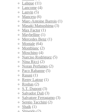
Lalique
(11)
Lancome
(4)
Lanvin
(5)
Mancera
(6)
Marc-Antoine Barrois
(1)
Masaki Matsushima
(3)
Max Factor
(1)
Maybelline
(1)
Mercedes Benz
(1)
Montale
(64)
Montblanc
(2)
Moschino
(4)
Narciso Rodriguez
(5)
Nina Ricci
(2)
Noran Perfumes
(2)
Paco Rabanne
(5)
Rasasi
(1)
Remy Latour
(1)
Roshas
(2)
S.T. Dupont
(3)
Salvador Dali
(3)
Salvatore Ferragamo
(3)
Sergio Tacchini
(2)
Shaik
(1)
Shiseido
(2)