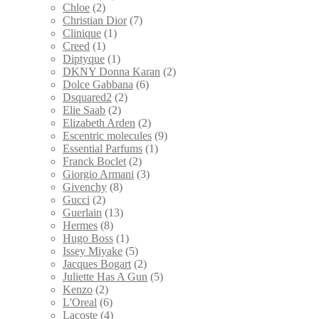
Chloe
(2)
Christian Dior
(7)
Clinique
(1)
Creed
(1)
Diptyque
(1)
DKNY Donna Karan
(2)
Dolce Gabbana
(6)
Dsquared2
(2)
Elie Saab
(2)
Elizabeth Arden
(2)
Escentric molecules
(9)
Essential Parfums
(1)
Franck Boclet
(2)
Giorgio Armani
(3)
Givenchy
(8)
Gucci
(2)
Guerlain
(13)
Hermes
(8)
Hugo Boss
(1)
Issey Miyake
(5)
Jacques Bogart
(2)
Juliette Has A Gun
(5)
Kenzo
(2)
L'Oreal
(6)
Lacoste
(4)