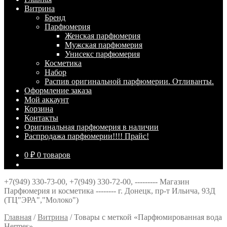
Витрина
Брeнд
Парфюмерия
Женская парфюмерия
Мужская парфюмерия
Унисекс парфюмерия
Косметика
Набор
Распив оригинальной парфюмерии. Отливанты.
Оформление заказа
Мой аккаунт
Корзина
Контакты
Оригинальная парфюмерия в наличии
Распродажа парфюмерии!!!! Прайс!
0
₽
0 товаров
+7(949) 330-73-00, +7(949) 330-72-00, --------- Магазин
Парфюмерия и косметика -------- г. Донецк, пр-т Ильича, 93Д
(ТЦ"ЭРА","Молоко")
Главная
/
Витрина
/
Товары с меткой «Парфюмированная вода
Hermes»