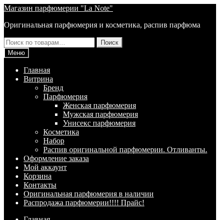
Перейти
Перейти
Магазин парфюмерии "La Note"
к
к
Оригинальная парфюмерия и косметика, распив парфюма
навигации
содержимому
Искать:
Поиск
Меню
Главная
Витрина
Брeнд
Парфюмерия
Женская парфюмерия
Мужская парфюмерия
Унисекс парфюмерия
Косметика
Набор
Распив оригинальной парфюмерии. Отливанты.
Оформление заказа
Мой аккаунт
Корзина
Контакты
Оригинальная парфюмерия в наличии
Распродажа парфюмерии!!!! Прайс!
Главная