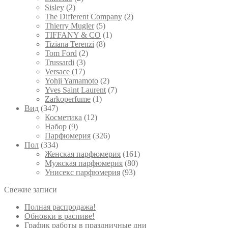
Sisley
(2)
The Different Company
(2)
Thierry Mugler
(5)
TIFFANY & CO
(1)
Tiziana Terenzi
(8)
Tom Ford
(2)
Trussardi
(3)
Versace
(17)
Yohji Yamamoto
(2)
Yves Saint Laurent
(7)
Zarkoperfume
(1)
Вид
(347)
Косметика
(12)
Набор
(9)
Парфюмерия
(326)
Пол
(334)
Женская парфюмерия
(161)
Мужская парфюмерия
(80)
Унисекс парфюмерия
(93)
Свежие записи
Полная распродажа!
Обновки в распиве!
График работы в праздничные дни