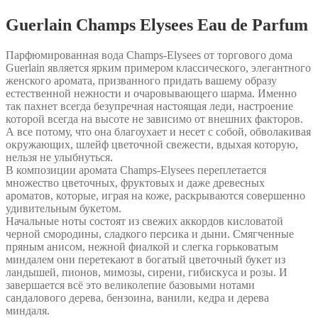
Guerlain Champs Elysees Eau de Parfum
Парфюмированная вода Champs-Elysees от торгового дома
Guerlain является ярким примером классического, элегантного
женского аромата, призванного придать вашему образу
естественной нежности и очаровывающего шарма. Именно
так пахнет всегда безупречная настоящая леди, настроение
которой всегда на высоте не зависимо от внешних факторов.
А все потому, что она благоухает и несет с собой, обволакивая
окружающих, шлейф цветочной свежести, вдыхая которую,
нельзя не улыбнуться.
В композиции аромата Champs-Elysees переплетается
множество цветочных, фруктовых и даже древесных
ароматов, которые, играя на коже, раскрываются совершенно
удивительным букетом.
Начальные ноты состоят из свежих аккордов кисловатой
черной смородины, сладкого персика и дыни. Смягченные
пряным анисом, нежной фиалкой и слегка горьковатым
миндалем они перетекают в богатый цветочный букет из
ландышей, пионов, мимозы, сирени, гибискуса и розы. И
завершается всё это великолепие базовыми нотами
сандалового дерева, бензоина, ванили, кедра и дерева
миндаля.