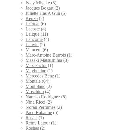
Issey Miyake
(5)
Jacques Bogart
(2)
Juliette Has A Gun
(5)
Kenzo
(2)
L'Oreal
(6)
Lacoste
(4)
Lalique
(11)
Lancome
(4)
Lanvin
(5)
Mancera
(6)
Marc-Antoine Barrois
(1)
Masaki Matsushima
(3)
Max Factor
(1)
Maybelline
(1)
Mercedes Benz
(1)
Montale
(64)
Montblanc
(2)
Moschino
(4)
Narciso Rodriguez
(5)
Nina Ricci
(2)
Noran Perfumes
(2)
Paco Rabanne
(5)
Rasasi
(1)
Remy Latour
(1)
Roshas
(2)