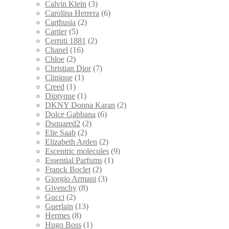
Calvin Klein
(3)
Carolina Herrera
(6)
Carthusia
(2)
Cartier
(5)
Cerruti 1881
(2)
Chanel
(16)
Chloe
(2)
Christian Dior
(7)
Clinique
(1)
Creed
(1)
Diptyque
(1)
DKNY Donna Karan
(2)
Dolce Gabbana
(6)
Dsquared2
(2)
Elie Saab
(2)
Elizabeth Arden
(2)
Escentric molecules
(9)
Essential Parfums
(1)
Franck Boclet
(2)
Giorgio Armani
(3)
Givenchy
(8)
Gucci
(2)
Guerlain
(13)
Hermes
(8)
Hugo Boss
(1)