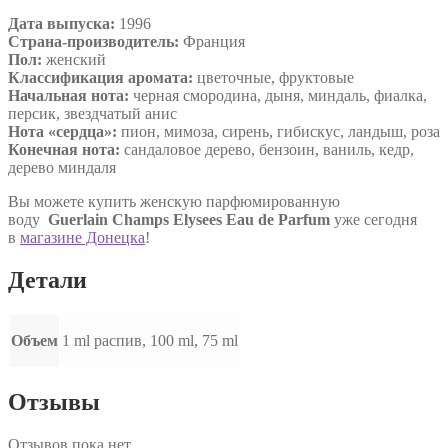
Дата выпуска:
1996
Страна-производитель:
Франция
Пол:
женский
Классификация аромата:
цветочные, фруктовые
Начальная нота:
черная смородина, дыня, миндаль, фиалка,
персик, звездчатый анис
Нота «сердца»:
пион, мимоза, сирень, гибискус, ландыш, роза
Конечная нота:
сандаловое дерево, бензоин, ваниль, кедр,
дерево миндаля
Вы можете купить женскую парфюмированную
воду
Guerlain Champs Elysees Eau de Parfum
уже сегодня
в
магазине Донецка
!
Детали
Объем
1 ml распив, 100 ml, 75 ml
Отзывы
Отзывов пока нет.