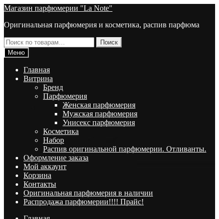
Перейти
Перейти
Магазин парфюмерии "La Note"
к
к
Оригинальная парфюмерия и косметика, распив парфюма
навигации
содержимому
Искать:
Поиск
Меню
Главная
Витрина
Брeнд
Парфюмерия
Женская парфюмерия
Мужская парфюмерия
Унисекс парфюмерия
Косметика
Набор
Распив оригинальной парфюмерии. Отливанты.
Оформление заказа
Мой аккаунт
Корзина
Контакты
Оригинальная парфюмерия в наличии
Распродажа парфюмерии!!!! Прайс!
Главная