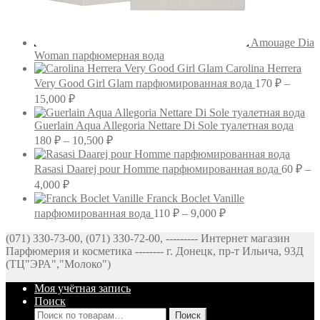
Amouage Dia
Woman парфюмерная вода
Carolina Herrera
Very Good Girl Glam парфюмированная вода
170
₽
–
Диапазон
15,000
₽
цен:
170 ₽
Guerlain Aqua Allegoria Nettare Di Sole туалетная вода
–
Диапазон
180
₽
–
10,500
₽
цен:
15,000 ₽
180 ₽
Rasasi Daarej pour Homme парфюмированная вода
60
₽
–
–
Диапазон
4,000
₽
10,500 ₽
цен:
Franck Boclet Vanille
60 ₽
Диапазон
парфюмированная вода
110
₽
–
9,000
₽
–
цен:
(071) 330-73-00, (071) 330-72-00, --------- Интернет магазин
4,000 ₽
110 ₽
Парфюмерия и косметика -------- г. Донецк, пр-т Ильича, 93Д
–
(ТЦ"ЭРА","Молоко")
9,000 ₽
Моя учётная запись
Поиск
Искать:
Поиск