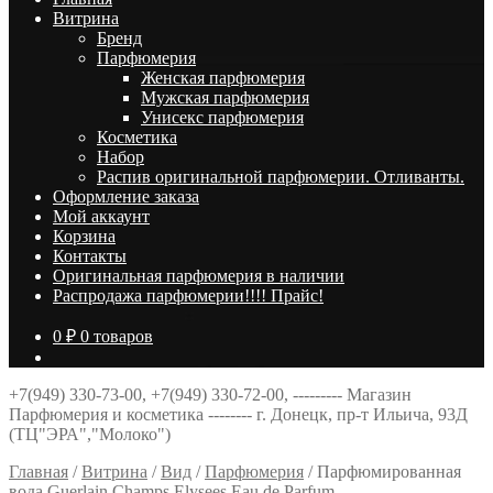
Витрина
Брeнд
Парфюмерия
Женская парфюмерия
Мужская парфюмерия
Унисекс парфюмерия
Косметика
Набор
Распив оригинальной парфюмерии. Отливанты.
Оформление заказа
Мой аккаунт
Корзина
Контакты
Оригинальная парфюмерия в наличии
Распродажа парфюмерии!!!! Прайс!
0
₽
0 товаров
+7(949) 330-73-00, +7(949) 330-72-00, --------- Магазин
Парфюмерия и косметика -------- г. Донецк, пр-т Ильича, 93Д
(ТЦ"ЭРА","Молоко")
Главная
/
Витрина
/
Вид
/
Парфюмерия
/
Парфюмированная
вода Guerlain Champs Elysees Eau de Parfum