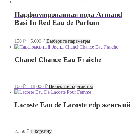
Парфюмированная вода Armand
Basi In Red Eau de Parfum
Диапазон
Этот
150
₽
–
5,000
₽
Выберите параметры
цен:
товар
имеет
150 ₽
несколько
–
Chanel Chance Eau Fraiche
вариаций.
5,000 ₽
Опции
можно
выбрать
на
Диапазон
Этот
160
₽
–
18,000
₽
Выберите параметры
странице
цен:
товар
товара.
имеет
160 ₽
несколько
–
Lacoste Eau de Lacoste edp женский
вариаций.
18,000 ₽
Опции
можно
выбрать
на
2,350
₽
В корзину
странице