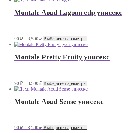
Montale Aoud Lagoon edp унисекс
Диапазон
Этот
90
₽
–
8,500
₽
Выберите параметры
цен:
товар
имеет
90 ₽
несколько
–
Montale Pretty Fruity унисекс
вариаций.
8,500 ₽
Опции
можно
выбрать
на
Диапазон
Этот
90
₽
–
8,500
₽
Выберите параметры
странице
цен:
товар
товара.
имеет
90 ₽
несколько
–
Montale Aoud Sense унисекс
вариаций.
8,500 ₽
Опции
можно
выбрать
на
Диапазон
Этот
90
₽
–
8,500
₽
Выберите параметры
странице
цен:
товар