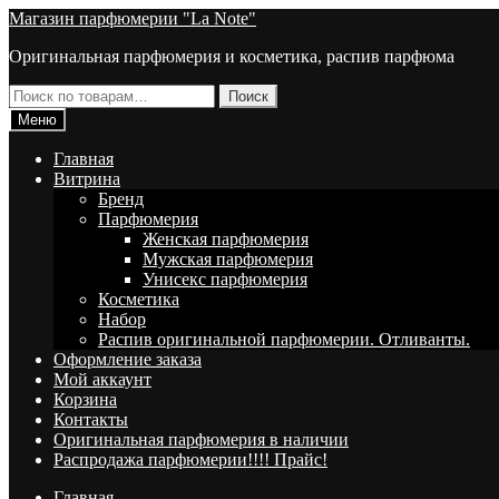
Перейти
Перейти
Магазин парфюмерии "La Note"
к
к
Оригинальная парфюмерия и косметика, распив парфюма
навигации
содержимому
Искать:
Поиск
Меню
Главная
Витрина
Брeнд
Парфюмерия
Женская парфюмерия
Мужская парфюмерия
Унисекс парфюмерия
Косметика
Набор
Распив оригинальной парфюмерии. Отливанты.
Оформление заказа
Мой аккаунт
Корзина
Контакты
Оригинальная парфюмерия в наличии
Распродажа парфюмерии!!!! Прайс!
Главная