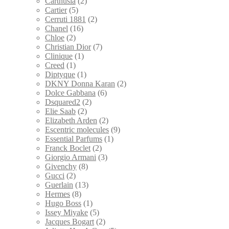
Carthusia
(2)
Cartier
(5)
Cerruti 1881
(2)
Chanel
(16)
Chloe
(2)
Christian Dior
(7)
Clinique
(1)
Creed
(1)
Diptyque
(1)
DKNY Donna Karan
(2)
Dolce Gabbana
(6)
Dsquared2
(2)
Elie Saab
(2)
Elizabeth Arden
(2)
Escentric molecules
(9)
Essential Parfums
(1)
Franck Boclet
(2)
Giorgio Armani
(3)
Givenchy
(8)
Gucci
(2)
Guerlain
(13)
Hermes
(8)
Hugo Boss
(1)
Issey Miyake
(5)
Jacques Bogart
(2)