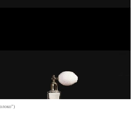
Молоко")