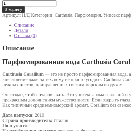
Количество
товара
В корзину
Парфюмированная
Артикул:
Н/Д
Категории:
Carthusia
,
Парфюмерия
,
Унисекс пар
вода
Carthusia
Описание
Corallium
Детали
унисекс
Отзывы (0)
Описание
Парфюмированная вода Carthusia Coral
Carthusia Corallium
— это не просто парфюмированная вода, а,
впечатление даже на тех, кому не просто угодить. Carthusia C
нежных цветов, приправленных свежим морским воздухом.
Он создан, чтобы очаровывать. Это унисекс аромат сильной и 
прекрасным дополнением мужественности. Если закрыть глаза 
Как типичный средиземноморский аромат, Corallium без свежес
Дата выпуска:
2010
Страна-производитель:
Италия
Пол:
унисекс
Классификация аромата:
древесные, фужерные