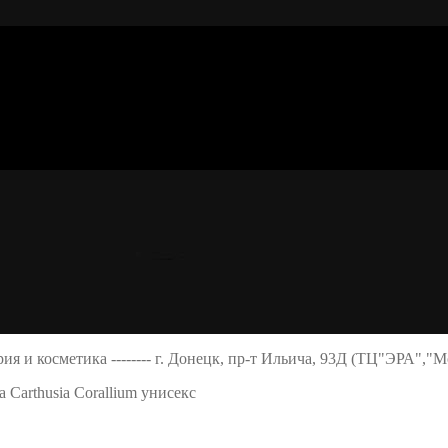
ерия и косметика -------- г. Донецк, пр-т Ильича, 93Д (ТЦ"ЭРА","
Carthusia Corallium унисекс