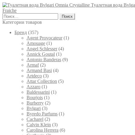
товара.
имеет
90 ₽
Туалетная вода Bvlga
несколько
Fraiche
–
вариаций.
Найти:
8,500 ₽
Опции
Категории товаров
можно
выбрать
Брeнд
(357)
на
Agent Provocateur
(1)
странице
Amouage
(1)
товара.
Angel Schlesser
(4)
Annick Goutal
(1)
Antonio Banderas
(9)
Armaf
(2)
Armand Basi
(4)
Artdeco
(3)
Attar Collection
(5)
Azzaro
(1)
Baldessarini
(1)
Bourjois
(1)
Burberry
(2)
Bvlgari
(3)
Byredo Parfums
(1)
Cacharel
(2)
Calvin Klein
(3)
Carolina Herrera
(6)