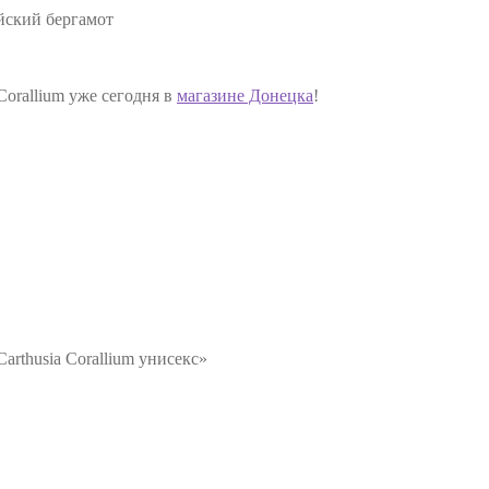
йский бергамот
orallium уже сегодня в
магазине Донецка
!
rthusia Corallium унисекс»