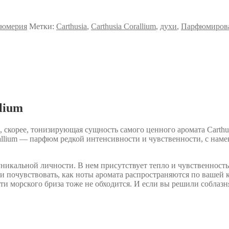
фюмерия
Метки:
Carthusia
,
Carthusia Corallium
,
духи
,
Парфюмирова
lium
 скорее, тонизирующая сущность самого ценного аромата Carthus
orallium — парфюм редкой интенсивности и чувственности, с нам
уникальной личности. В нем присутствует тепло и чувственность
и почувствовать, как ноты аромата распространяются по вашей 
ти морского бриза тоже не обходится. И если вы решили соблазн