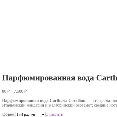
Парфюмированная вода Carthu
Диапазон
80
₽
–
7,500
₽
цен:
Парфюмированная вода Carthusia Corallium
80 ₽
— это аромат дл
Итальянский мандарин и Калабрийский бергамот; средние ноты
–
7,500 ₽
Объем
Очистить