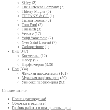
Sisley
(2)
The Different Company
(2)
Thierry Mugler
(5)
TIFFANY & CO
(1)
Tiziana Terenzi
(8)
Tom Ford
(2)
Trussardi
(3)
Versace
(17)
Yohji Yamamoto
(2)
Yves Saint Laurent
(7)
Zarkoperfume
(1)
Вид
(347)
Косметика
(12)
Набор
(9)
Парфюмерия
(326)
Пол
(334)
Женская парфюмерия
(161)
Мужская парфюмерия
(80)
Унисекс парфюмерия
(93)
Свежие записи
Полная распродажа!
Обновки в распиве!
График работы в праздничные дни