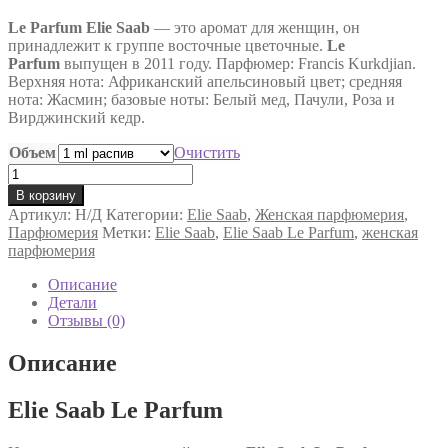
цен:
Le Parfum
Elie Saab
80 ₽
— это аромат для женщин, он
принадлежит к группе восточные цветочные.
Le
–
Parfum
выпущен в 2011 году. Парфюмер: Francis Kurkdjian.
6,750 ₽
Верхняя нота: Африканский апельсиновый цвет; средняя
нота: Жасмин; базовые ноты: Белый мед, Пачули, Роза и
Вирджинский кедр.
Объем
Очистить
Количество
товара
В корзину
Парфюмированная
Артикул:
Н/Д
Категории:
Elie Saab
,
Женская парфюмерия
,
вода
Парфюмерия
Метки:
Elie Saab
,
Elie Saab Le Parfum
,
женская
Elie
парфюмерия
Saab
Le
Описание
Parfum
Детали
Отзывы (0)
Описание
Elie Saab Le Parfum