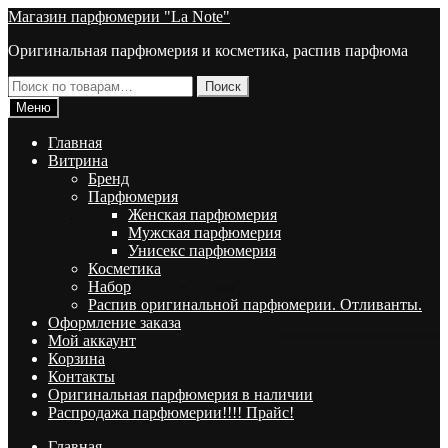
Перейти
Перейти
Магазин парфюмерии "La Note"
к
к
Оригинальная парфюмерия и косметика, распив парфюма
навигации
содержимому
Искать:
Поиск
Меню
Главная
Витрина
Брeнд
Парфюмерия
Женская парфюмерия
Мужская парфюмерия
Унисекс парфюмерия
Косметика
Набор
Распив оригинальной парфюмерии. Отливанты.
Оформление заказа
Мой аккаунт
Корзина
Контакты
Оригинальная парфюмерия в наличии
Распродажа парфюмерии!!!! Прайс!
Главная