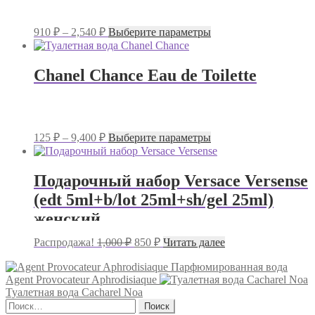
Диапазон
Этот
910
₽
–
2,540
₽
Выберите параметры
цен:
товар
имеет
910 ₽
несколько
–
Chanel Chance Eau de Toilette
вариаций.
2,540 ₽
Опции
можно
выбрать
на
Диапазон
Этот
125
₽
–
9,400
₽
Выберите параметры
странице
цен:
товар
товара.
имеет
125 ₽
несколько
–
Подарочный набор Versace Versense
вариаций.
9,400 ₽
(edt 5ml+b/lot 25ml+sh/gel 25ml)
Опции
можно
женский
выбрать
на
Первоначальная
Текущая
Распродажа!
1,000
₽
850
₽
Читать далее
странице
цена
цена:
товара.
составляла
850 ₽.
Парфюмированная вода
Agent Provocateur Aphrodisiaque
1,000 ₽.
Туалетная вода Cacharel Noa
Найти: