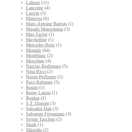
Lalique
(11)
Lancome
(4)
Lanvin
(5)
Mancera
(6)
Marc-Antoine Barrois
(1)
Masaki Matsushima
(3)
Max Factor
(1)
Maybelline
(1)
Mercedes Benz
(1)
Montale
(64)
Montblanc
(2)
Moschino
(4)
Narciso Rodriguez
(5)
Nina Ricci
(2)
Noran Perfumes
(2)
Paco Rabanne
(5)
Rasasi
(1)
Remy Latour
(1)
Roshas
(2)
S.T. Dupont
(3)
Salvador Dali
(3)
Salvatore Ferragamo
(3)
Sergio Tacchini
(2)
Shaik
(1)
Shiseido
(2)