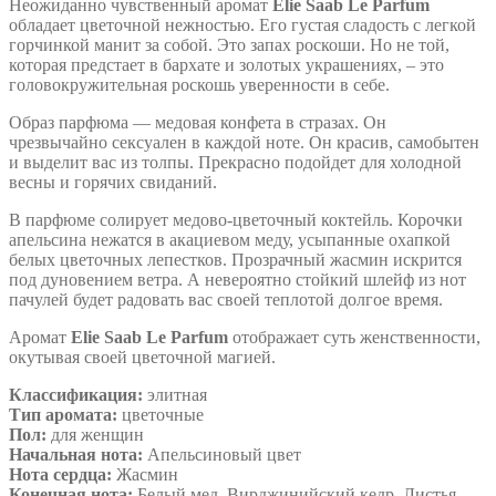
Неожиданно чувственный аромат
Elie Saab Le Parfum
обладает цветочной нежностью. Его густая сладость с легкой
горчинкой манит за собой. Это запах роскоши. Но не той,
которая предстает в бархате и золотых украшениях, – это
головокружительная роскошь уверенности в себе.
Образ парфюма — медовая конфета в стразах. Он
чрезвычайно сексуален в каждой ноте. Он красив, самобытен
и выделит вас из толпы. Прекрасно подойдет для холодной
весны и горячих свиданий.
В парфюме солирует медово-цветочный коктейль. Корочки
апельсина нежатся в акациевом меду, усыпанные охапкой
белых цветочных лепестков. Прозрачный жасмин искрится
под дуновением ветра. А невероятно стойкий шлейф из нот
пачулей будет радовать вас своей теплотой долгое время.
Аромат
Elie Saab Le Parfum
отображает суть женственности,
окутывая своей цветочной магией.
Классификация:
элитная
Тип аромата:
цветочные
Пол:
для женщин
Начальная нота:
Апельсиновый цвет
Нота сердца:
Жасмин
Конечная нота:
Белый мед, Вирджинийский кедр, Листья