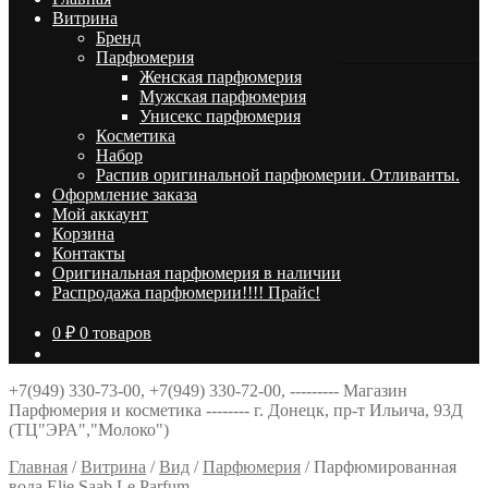
Витрина
Брeнд
Парфюмерия
Женская парфюмерия
Мужская парфюмерия
Унисекс парфюмерия
Косметика
Набор
Распив оригинальной парфюмерии. Отливанты.
Оформление заказа
Мой аккаунт
Корзина
Контакты
Оригинальная парфюмерия в наличии
Распродажа парфюмерии!!!! Прайс!
0
₽
0 товаров
+7(949) 330-73-00, +7(949) 330-72-00, --------- Магазин
Парфюмерия и косметика -------- г. Донецк, пр-т Ильича, 93Д
(ТЦ"ЭРА","Молоко")
Главная
/
Витрина
/
Вид
/
Парфюмерия
/
Парфюмированная
вода Elie Saab Le Parfum