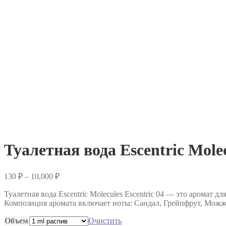
Туалетная вода Escentric Molec
Диапазон
130
₽
–
10,000
₽
цен:
Туалетная вода Escentric Molecules Escentric 04 — это аромат
130 ₽
Композиция аромата включает ноты: Сандал, Грейпфрут, Можже
–
10,000 ₽
Объем
Очистить