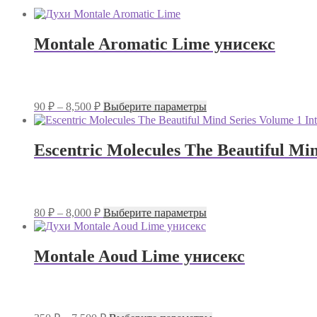
Montale Aromatic Lime унисекс
Диапазон
Этот
90
₽
–
8,500
₽
Выберите параметры
цен:
товар
имеет
90 ₽
несколько
–
Escentric Molecules The Beautiful Min
вариаций.
8,500 ₽
Опции
можно
выбрать
на
Диапазон
Этот
80
₽
–
8,000
₽
Выберите параметры
странице
цен:
товар
товара.
имеет
80 ₽
несколько
–
Montale Aoud Lime унисекс
вариаций.
8,000 ₽
Опции
можно
выбрать
на
Диапазон
Этот