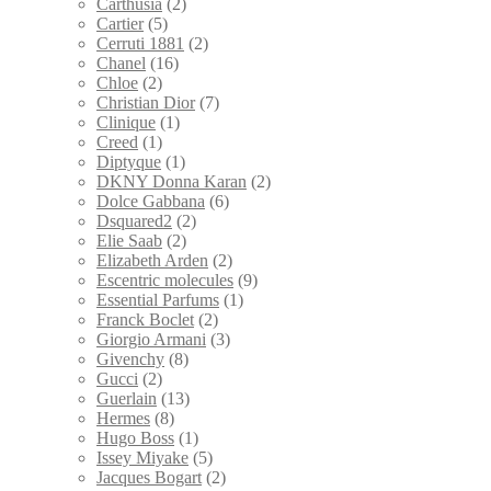
Carthusia
(2)
Cartier
(5)
Cerruti 1881
(2)
Chanel
(16)
Chloe
(2)
Christian Dior
(7)
Clinique
(1)
Creed
(1)
Diptyque
(1)
DKNY Donna Karan
(2)
Dolce Gabbana
(6)
Dsquared2
(2)
Elie Saab
(2)
Elizabeth Arden
(2)
Escentric molecules
(9)
Essential Parfums
(1)
Franck Boclet
(2)
Giorgio Armani
(3)
Givenchy
(8)
Gucci
(2)
Guerlain
(13)
Hermes
(8)
Hugo Boss
(1)
Issey Miyake
(5)
Jacques Bogart
(2)