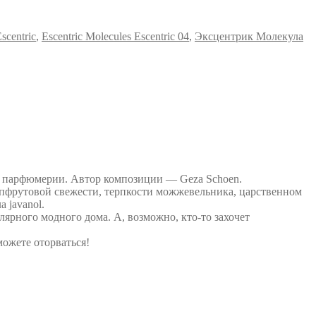
scentric
,
Escentric Molecules Escentric 04
,
Эксцентрик Молекула
й парфюмерии. Автор композиции — Geza Schoen.
ейпфрутовой свежести, терпкости можжевельника, царственном
 javanol.
ярного модного дома. А, возможно, кто-то захочет
можете оторваться!