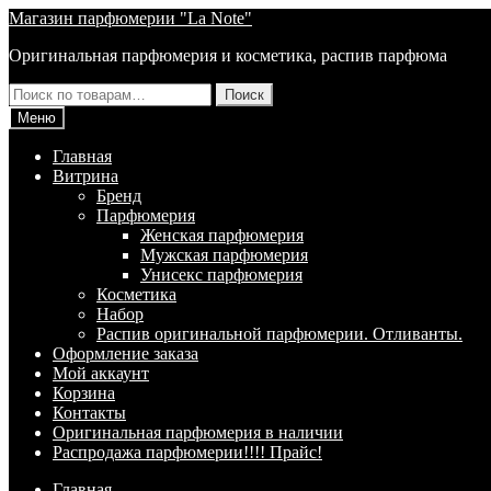
Перейти
Перейти
Магазин парфюмерии "La Note"
к
к
Оригинальная парфюмерия и косметика, распив парфюма
навигации
содержимому
Искать:
Поиск
Меню
Главная
Витрина
Брeнд
Парфюмерия
Женская парфюмерия
Мужская парфюмерия
Унисекс парфюмерия
Косметика
Набор
Распив оригинальной парфюмерии. Отливанты.
Оформление заказа
Мой аккаунт
Корзина
Контакты
Оригинальная парфюмерия в наличии
Распродажа парфюмерии!!!! Прайс!
Главная