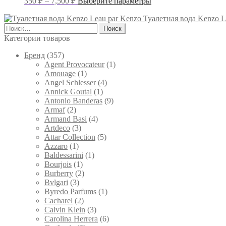
350
₽
–
7,500
₽
Выберите параметры
странице
цен:
товар
товара.
имеет
350 ₽
Туалетная вода Kenzo L
несколько
Найти:
–
вариаций.
Категории товаров
7,500 ₽
Опции
можно
Брeнд
(357)
выбрать
Agent Provocateur
(1)
на
Amouage
(1)
странице
Angel Schlesser
(4)
товара.
Annick Goutal
(1)
Antonio Banderas
(9)
Armaf
(2)
Armand Basi
(4)
Artdeco
(3)
Attar Collection
(5)
Azzaro
(1)
Baldessarini
(1)
Bourjois
(1)
Burberry
(2)
Bvlgari
(3)
Byredo Parfums
(1)
Cacharel
(2)
Calvin Klein
(3)
Carolina Herrera
(6)