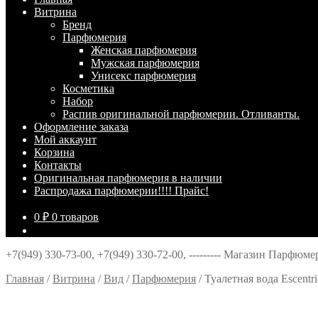
Витрина
Брeнд
Парфюмерия
Женская парфюмерия
Мужская парфюмерия
Унисекс парфюмерия
Косметика
Набор
Распив оригинальной парфюмерии. Отливанты.
Оформление заказа
Мой аккаунт
Корзина
Контакты
Оригинальная парфюмерия в наличии
Распродажа парфюмерии!!!! Прайс!
0
₽
0 товаров
+7(949) 330-73-00, +7(949) 330-72-00, --------- Магазин Парфюм
Главная
/
Витрина
/
Вид
/
Парфюмерия
/
Туалетная вода Escentri