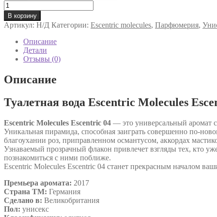
Количество
товара
В корзину
Туалетная
Артикул:
Н/Д
Категории:
Escentric molecules
,
Парфюмерия
,
Уни
вода
Escentric
Описание
Molecules
Детали
Escentric
Отзывы (0)
04
унисекс
Описание
Туалетная вода Escentric Molecules Escen
Escentric Molecules Escentric 04
— это универсальный аромат с
Уникальная пирамида, способная заиграть совершенно по-ново
благоухании роз, приправленном османтусом, аккордах мастиков
Узнаваемый прозрачный флакон привлечет взгляды тех, кто уже
познакомиться с ними поближе.
Escentric Molecules Escentric 04 станет прекрасным началом в
Премьера аромата:
2017
Страна ТМ:
Германия
Сделано в:
Великобритания
Пол:
унисекс