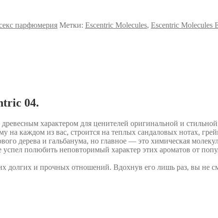
секс парфюмерия
Метки:
Escentric Molecules
,
Escentric Molecules E
tric 04.
 древесным характером для ценителей оригинальной и стильно
му на каждом из вас, строится на теплых сандаловых нотах, гр
ого дерева и гальбанума, но главное — это химическая молекула
 успел полюбить неповторимый характер этих ароматов от попул
аших долгих и прочных отношений. Вдохнув его лишь раз, вы не с