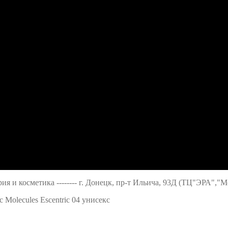
ерия и косметика -------- г. Донецк, пр-т Ильича, 93Д (ТЦ"ЭРА","
c Molecules Escentric 04 унисекс