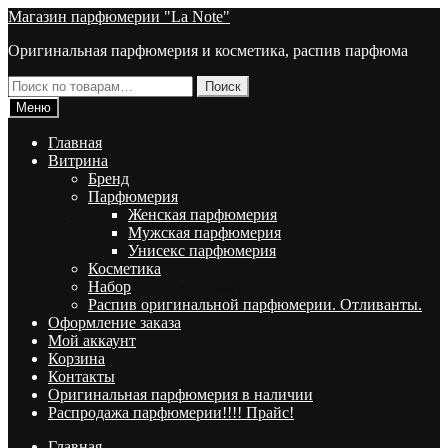
Перейти
Перейти
Магазин парфюмерии "La Note"
к
к
Оригинальная парфюмерия и косметика, распив парфюма
навигации
содержимому
Искать:
Поиск
Меню
Главная
Витрина
Брeнд
Парфюмерия
Женская парфюмерия
Мужская парфюмерия
Унисекс парфюмерия
Косметика
Набор
Распив оригинальной парфюмерии. Отливанты.
Оформление заказа
Мой аккаунт
Корзина
Контакты
Оригинальная парфюмерия в наличии
Распродажа парфюмерии!!!! Прайс!
Главная