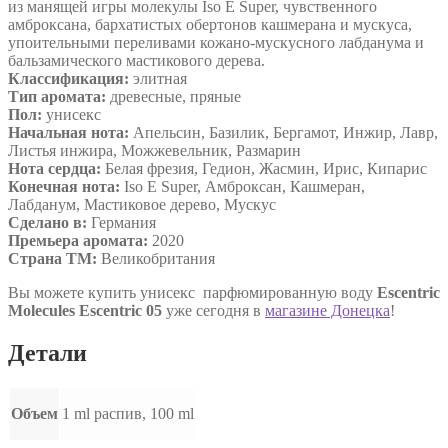
из манящей игры молекулы Iso E Super, чувственного
амброксана, бархатистых обертонов кашмерана и мускуса,
упоительными переливами кожано-мускусного лабданума и
бальзамического мастикового дерева.
Классификация:
элитная
Тип аромата:
древесные, пряные
Пол:
унисекс
Начальная нота:
Апельсин, Базилик, Бергамот, Инжир, Лавр,
Листья инжира, Можжевельник, Размарин
Нота сердца:
Белая фрезия, Гедион, Жасмин, Ирис, Кипарис
Конечная нота:
Iso E Super, Амброксан, Кашмеран,
Лабданум, Мастиковое дерево, Мускус
Сделано в:
Германия
Премьера аромата:
2020
Страна ТМ:
Великобритания
Вы можете купить унисекс парфюмированную воду
Escentric
Molecules Escentric 05
уже сегодня в
магазине Донецка
!
Детали
Объем
1 ml распив, 100 ml