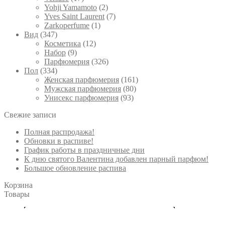
Yohji Yamamoto
(2)
Yves Saint Laurent
(7)
Zarkoperfume
(1)
Вид
(347)
Косметика
(12)
Набор
(9)
Парфюмерия
(326)
Пол
(334)
Женская парфюмерия
(161)
Мужская парфюмерия
(80)
Унисекс парфюмерия
(93)
Свежие записи
Полная распродажа!
Обновки в распиве!
График работы в праздничные дни
К дню святого Валентина добавлен парный парфюм!
Большое обновление распива
Корзина
Товары