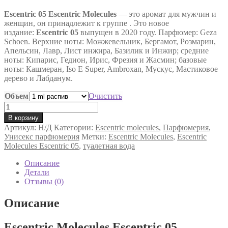
цен:
Escentric 05
Escentric Molecules
130 ₽
— это аромат для мужчин и
женщин, он принадлежит к группе . Это новое
–
издание:
Escentric 05
выпущен в 2020 году. Парфюмер: Geza
9,000 ₽
Schoen. Верхние ноты: Можжевельник, Бергамот, Розмарин,
Апельсин, Лавр, Лист инжира, Базилик и Инжир; средние
ноты: Кипарис, Гедион, Ирис, Фрезия и Жасмин; базовые
ноты: Кашмеран, Iso E Super, Ambroxan, Мускус, Мастиковое
дерево и Лабданум.
Объем
Очистить
Количество
товара
В корзину
Туалетная
Артикул:
Н/Д
Категории:
Escentric molecules
,
Парфюмерия
,
вода
Унисекс парфюмерия
Метки:
Escentric Molecules
,
Escentric
Escentric
Molecules Escentric 05
,
туалетная вода
Molecules
Escentric
Описание
05
Детали
Отзывы (0)
Описание
Escentric Molecules Escentric 05