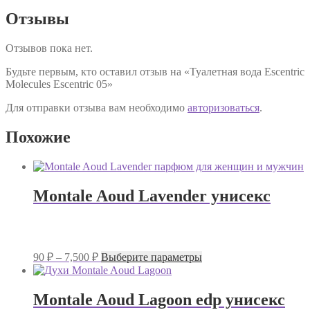
Отзывы
Отзывов пока нет.
Будьте первым, кто оставил отзыв на «Туалетная вода Escentric
Molecules Escentric 05»
Для отправки отзыва вам необходимо
авторизоваться
.
Похожие
Montale Aoud Lavender унисекс
Диапазон
Этот
90
₽
–
7,500
₽
Выберите параметры
цен:
товар
имеет
90 ₽
несколько
–
Montale Aoud Lagoon edp унисекс
вариаций.
7,500 ₽