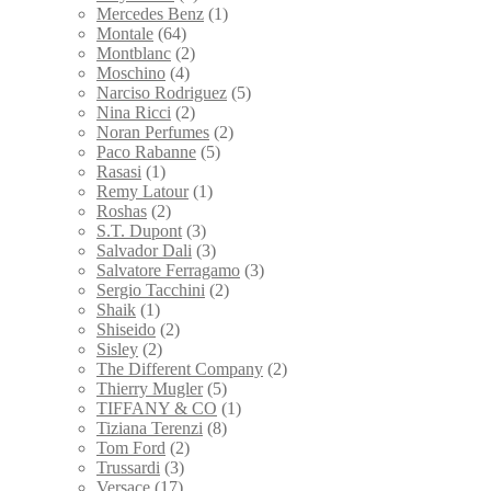
Mercedes Benz
(1)
Montale
(64)
Montblanc
(2)
Moschino
(4)
Narciso Rodriguez
(5)
Nina Ricci
(2)
Noran Perfumes
(2)
Paco Rabanne
(5)
Rasasi
(1)
Remy Latour
(1)
Roshas
(2)
S.T. Dupont
(3)
Salvador Dali
(3)
Salvatore Ferragamo
(3)
Sergio Tacchini
(2)
Shaik
(1)
Shiseido
(2)
Sisley
(2)
The Different Company
(2)
Thierry Mugler
(5)
TIFFANY & CO
(1)
Tiziana Terenzi
(8)
Tom Ford
(2)
Trussardi
(3)
Versace
(17)