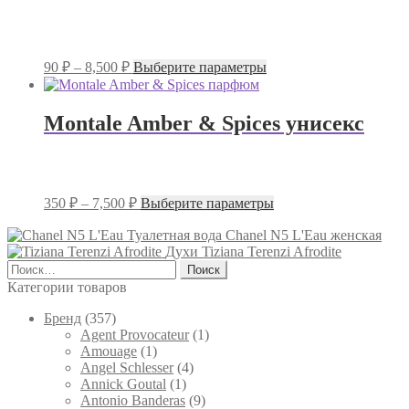
Опции
можно
выбрать
на
Диапазон
Этот
90
₽
–
8,500
₽
Выберите параметры
странице
цен:
товар
товара.
имеет
90 ₽
несколько
–
Montale Amber & Spices унисекс
вариаций.
8,500 ₽
Опции
можно
выбрать
на
Диапазон
Этот
350
₽
–
7,500
₽
Выберите параметры
странице
цен:
товар
товара.
имеет
Туалетная вода Chanel N5 L'Eau женская
350 ₽
несколько
Духи Tiziana Terenzi Afrodite
–
вариаций.
Найти:
7,500 ₽
Опции
Категории товаров
можно
выбрать
Брeнд
(357)
на
Agent Provocateur
(1)
странице
Amouage
(1)
товара.
Angel Schlesser
(4)
Annick Goutal
(1)
Antonio Banderas
(9)