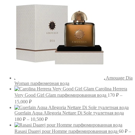
Amouage Dia
Woman парфюмерная вода
Carolina Herrera
Very Good Girl Glam парфюмированная вода
170
₽
–
Диапазон
15,000
₽
цен:
170 ₽
Guerlain Aqua Allegoria Nettare Di Sole туалетная вода
–
Диапазон
180
₽
–
10,500
₽
цен:
15,000 ₽
180 ₽
Rasasi Daarej pour Homme парфюмированная вода
60
₽
–