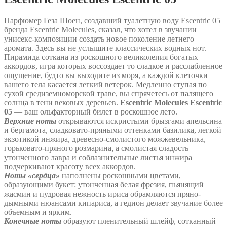
Парфюмер Геза Шоен, создавший туалетную воду Escentric 05
бренда Escentric Molecules, сказал, что хотел в звучании
унисекс-композиции создать новое поколение летнего
аромата. Здесь вы не услышите классических водных нот.
Пирамида соткана из роскошного великолепия богатых
аккордов, игра которых воссоздает то сладкое и расслабленное
ощущение, будто вы выходите из моря, а каждой клеточки
вашего тела касается легкий ветерок. Медленно ступая по
сухой средиземноморской траве, вы спрячетесь от палящего
солнца в тени вековых деревьев.
Escentric Molecules Escentric
05
— ваш ольфакторный билет в роскошное лето.
Верхние ноты
открываются искристыми брызгами апельсина
и бергамота, сладковато-пряными оттенками базилика, легкой
экзотикой инжира, древесно-смолистого можжевельника,
горьковато-пряного розмарина, а смолистая сладость
утонченного лавра и соблазнительные листья инжира
подчеркивают красоту всех аккордов.
Ноты «сердца»
наполнены роскошными цветами,
образующими букет: утонченная белая фрезия, пьянящий
жасмин и пудровая нежность ириса обрамляются пряно-
дымными нюансами кипариса, а гедион делает звучание более
объемным и ярким.
Конечные ноты
образуют пленительный шлейф, сотканный