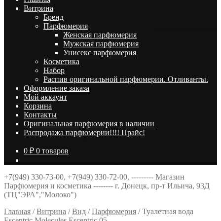
Витрина
Брeнд
Парфюмерия
Женская парфюмерия
Мужская парфюмерия
Унисекс парфюмерия
Косметика
Набор
Распив оригинальной парфюмерии. Отливанты.
Оформление заказа
Мой аккаунт
Корзина
Контакты
Оригинальная парфюмерия в наличии
Распродажа парфюмерии!!!! Прайс!
0
₽
0 товаров
+7(949) 330-73-00, +7(949) 330-72-00, --------- Магазин
Парфюмерия и косметика -------- г. Донецк, пр-т Ильича, 93Д
(ТЦ"ЭРА","Молоко")
Главная
/
Витрина
/
Вид
/
Парфюмерия
/
Туалетная вода
Escentric Molecules Escentric 05