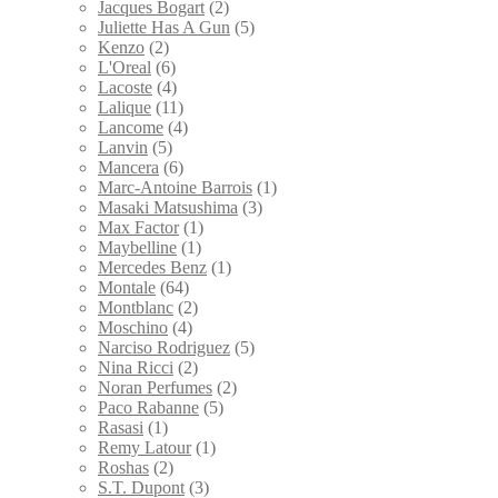
Jacques Bogart
(2)
Juliette Has A Gun
(5)
Kenzo
(2)
L'Oreal
(6)
Lacoste
(4)
Lalique
(11)
Lancome
(4)
Lanvin
(5)
Mancera
(6)
Marc-Antoine Barrois
(1)
Masaki Matsushima
(3)
Max Factor
(1)
Maybelline
(1)
Mercedes Benz
(1)
Montale
(64)
Montblanc
(2)
Moschino
(4)
Narciso Rodriguez
(5)
Nina Ricci
(2)
Noran Perfumes
(2)
Paco Rabanne
(5)
Rasasi
(1)
Remy Latour
(1)
Roshas
(2)
S.T. Dupont
(3)