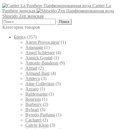
имеет
75 ₽
Парфюмированная вода Cartier La
несколько
Panthere женская
Парфюмированная вода
–
вариаций.
Shiseido Zen женская
8,000 ₽
Опции
Найти:
можно
Категории товаров
выбрать
на
Брeнд
(357)
странице
Agent Provocateur
(1)
товара.
Amouage
(1)
Angel Schlesser
(4)
Annick Goutal
(1)
Antonio Banderas
(9)
Armaf
(2)
Armand Basi
(4)
Artdeco
(3)
Attar Collection
(5)
Azzaro
(1)
Baldessarini
(1)
Bourjois
(1)
Burberry
(2)
Bvlgari
(3)
Byredo Parfums
(1)
Cacharel
(2)
Calvin Klein
(3)