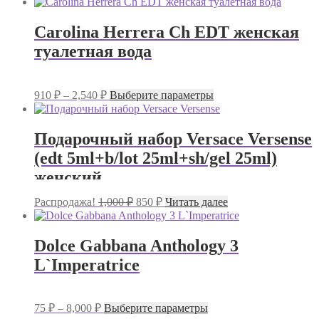
Carolina Herrera Ch EDT женская
туалетная вода
Диапазон
Этот
910
₽
–
2,540
₽
Выберите параметры
цен:
товар
имеет
910 ₽
несколько
–
Подарочный набор Versace Versense
вариаций.
2,540 ₽
(edt 5ml+b/lot 25ml+sh/gel 25ml)
Опции
можно
женский
выбрать
на
Первоначальная
Текущая
Распродажа!
1,000
₽
850
₽
Читать далее
странице
цена
цена:
товара.
составляла
850 ₽.
1,000 ₽.
Dolce Gabbana Anthology 3
L`Imperatrice
Диапазон
Этот
75
₽
–
8,000
₽
Выберите параметры
цен:
товар