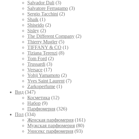
Salvador Dali
(3)
Salvatore Ferragamo
(3)
Sergio Tacchini
(2)
Shaik
(1)
Shiseido
(2)
Sisley
(2)
The Different Company
(2)
Thierry Mugler
(5)
TIFFANY & CO
(1)
Tiziana Terenzi
(8)
Tom Ford
(2)
Trussardi
(3)
Versace
(17)
Yohji Yamamoto
(2)
Yves Saint Laurent
(7)
Zarkoperfume
(1)
Вид
(347)
Косметика
(12)
Набор
(9)
Парфюмерия
(326)
Пол
(334)
Женская парфюмерия
(161)
Мужская парфюмерия
(80)
Унисекс парфюмерия
(93)