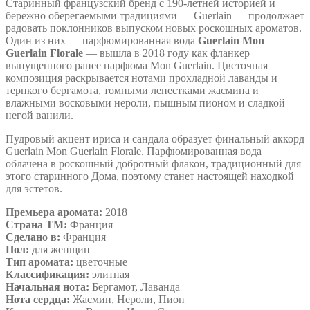
Старинный французский бренд с 190-летней историей и
бережно оберегаемыми традициями — Guerlain — продолжает
радовать поклонников выпуском новых роскошных ароматов.
Один из них — парфюмированная вода
Guerlain Mon
Guerlain Florale
— вышла в 2018 году как фланкер
выпущенного ранее парфюма Mon Guerlain. Цветочная
композиция раскрывается нотами прохладной лаванды и
терпкого бергамота, томными лепестками жасмина и
влажными восковыми нероли, пышным пионом и сладкой
негой ванили.
Пудровый акцент ириса и сандала образует финальный аккорд
Guerlain Mon Guerlain Florale. Парфюмированная вода
облачена в роскошный добротный флакон, традиционный для
этого старинного Дома, поэтому станет настоящей находкой
для эстетов.
Премьера аромата:
2018
Страна ТМ:
Франция
Сделано в:
Франция
Пол:
для женщин
Тип аромата:
цветочные
Классификация:
элитная
Начальная нота:
Бергамот, Лаванда
Нота сердца:
Жасмин, Нероли, Пион