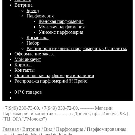
Витрина
Брeнд
Парфюмерия
Женская парфюмерия
Мужская парфюмерия
Унисекс парфюмерия
Косметика
Набор
Распив оригинальной парфюмерии. Отливанты.
Оформление заказа
Мой аккаунт
Корзина
Контакты
Оригинальная парфюмерия в наличии
Распродажа парфюмерии!!!! Прайс!
0
₽
0 товаров
+7(949) 330-73-00, +7(949) 330-72-00, --------- Магазин
Парфюмерия и косметика -------- г. Донецк, пр-т Ильича, 93Д
(ТЦ"ЭРА","Молоко")
Главная
/
Витрина
/
Вид
/
Парфюмерия
/
Парфюмированная
вода Guerlain Mon Guerlain Florale