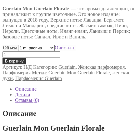
цен:
Guerlain Mon Guerlain Florale
115 ₽
— это аромат для женщин, он
принадлежит к группе цветочные. Это новое издание:
–
выпущен в 2018 году. Верхние ноты: Лаванда, Бергамот,
11,500 ₽
Лимон и Мандарин; средние ноты: Жасмин самбак, Пион,
Нероли, Цветочные ноты, Иланг-иланг, Ландыш и Персик;
базовые ноты: Сандал, Ирис и Ваниль.
Объем
Очистить
Количество
товара
В корзину
Парфюмированная
Артикул:
Н/Д
Категории:
Guerlain
,
Женская парфюмерия
,
вода
Парфюмерия
Метки:
Guerlain Mon Guerlain Florale
,
женские
Guerlain
духи
,
Парфюмерия Guerlain
Mon
Guerlain
Описание
Florale
Детали
Отзывы (0)
Описание
Guerlain Mon Guerlain Florale