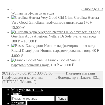
Amouage Dia
Woman парфюмерная вода
Carolina Herrera
Very Good Girl Glam парфюмированная вода
170
₽
–
Диапазон
15,000
₽
цен:
170 ₽
Guerlain Aqua Allegoria Nettare Di Sole туалетная вода
–
Диапазон
180
₽
–
10,500
₽
цен:
15,000 ₽
180 ₽
Rasasi Daarej pour Homme парфюмированная вода
60
₽
–
–
Диапазон
4,000
₽
10,500 ₽
цен:
Franck Boclet Vanille
60 ₽
Диапазон
парфюмированная вода
110
₽
–
9,000
₽
–
цен:
(071) 330-73-00, (071) 330-72-00, --------- Интернет магазин
4,000 ₽
110 ₽
Парфюмерия и косметика -------- г. Донецк, пр-т Ильича, 93Д
–
(ТЦ"ЭРА","Молоко")
9,000 ₽
Моя учётная запись
Поиск
Искать:
Поиск
Корзина
0