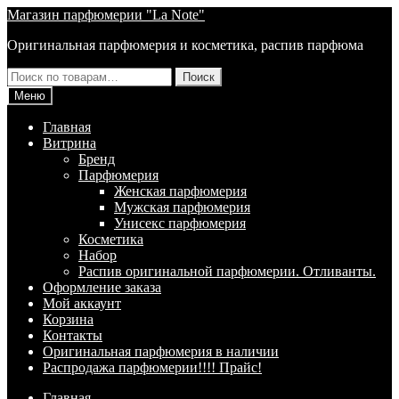
Перейти
Перейти
Магазин парфюмерии "La Note"
к
к
Оригинальная парфюмерия и косметика, распив парфюма
навигации
содержимому
Искать:
Поиск
Меню
Главная
Витрина
Брeнд
Парфюмерия
Женская парфюмерия
Мужская парфюмерия
Унисекс парфюмерия
Косметика
Набор
Распив оригинальной парфюмерии. Отливанты.
Оформление заказа
Мой аккаунт
Корзина
Контакты
Оригинальная парфюмерия в наличии
Распродажа парфюмерии!!!! Прайс!
Главная