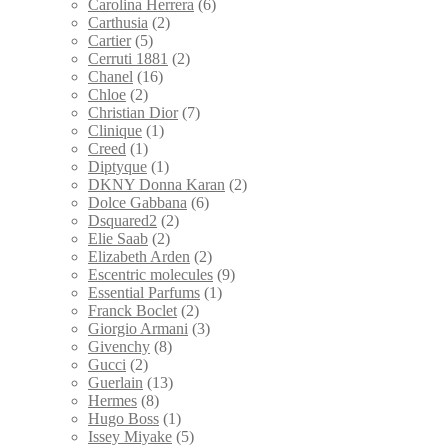
Carolina Herrera
(6)
Carthusia
(2)
Cartier
(5)
Cerruti 1881
(2)
Chanel
(16)
Chloe
(2)
Christian Dior
(7)
Clinique
(1)
Creed
(1)
Diptyque
(1)
DKNY Donna Karan
(2)
Dolce Gabbana
(6)
Dsquared2
(2)
Elie Saab
(2)
Elizabeth Arden
(2)
Escentric molecules
(9)
Essential Parfums
(1)
Franck Boclet
(2)
Giorgio Armani
(3)
Givenchy
(8)
Gucci
(2)
Guerlain
(13)
Hermes
(8)
Hugo Boss
(1)
Issey Miyake
(5)