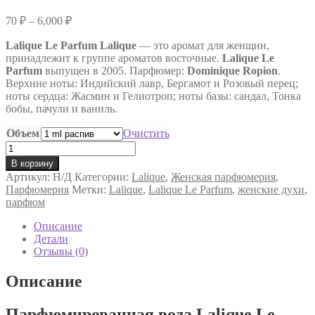
Диапазон
70
₽
–
6,000
₽
цен:
Lalique Le Parfum Lalique
70 ₽
— это аромат для женщин,
принадлежит к группе ароматов восточные.
Lalique Le
–
Parfum
выпущен в 2005. Парфюмер:
Dominique Ropion
.
6,000 ₽
Верхние ноты: Индийский лавр, Бергамот и Розовый перец;
ноты сердца: Жасмин и Гелиотроп; ноты базы: сандал, Тонка
бобы, пачули и ваниль.
Объем
Очистить
Количество
товара
В корзину
Парфюмированная
Артикул:
Н/Д
Категории:
Lalique
,
Женская парфюмерия
,
вода
Парфюмерия
Метки:
Lalique
,
Lalique Le Parfum
,
женские духи
,
Lalique
парфюм
Le
Parfum
Описание
Lalique
Детали
женская
Отзывы (0)
Описание
Парфюмированная вода Lalique Le