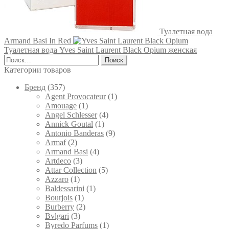
Туалетная вода
Armand Basi In Red
Туалетная вода Yves Saint Laurent Black Opium женская
Найти:
Категории товаров
Брeнд
(357)
Agent Provocateur
(1)
Amouage
(1)
Angel Schlesser
(4)
Annick Goutal
(1)
Antonio Banderas
(9)
Armaf
(2)
Armand Basi
(4)
Artdeco
(3)
Attar Collection
(5)
Azzaro
(1)
Baldessarini
(1)
Bourjois
(1)
Burberry
(2)
Bvlgari
(3)
Byredo Parfums
(1)