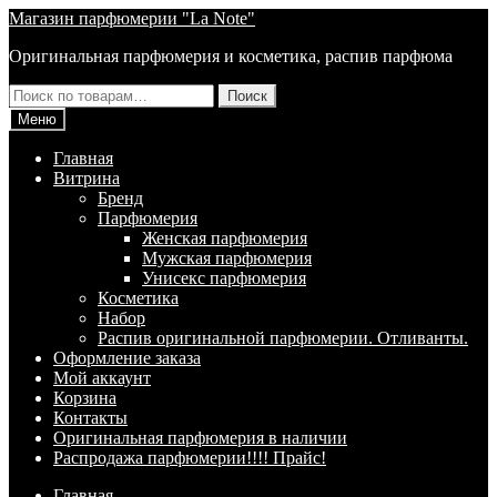
Перейти
Перейти
Магазин парфюмерии "La Note"
к
к
Оригинальная парфюмерия и косметика, распив парфюма
навигации
содержимому
Искать:
Поиск
Меню
Главная
Витрина
Брeнд
Парфюмерия
Женская парфюмерия
Мужская парфюмерия
Унисекс парфюмерия
Косметика
Набор
Распив оригинальной парфюмерии. Отливанты.
Оформление заказа
Мой аккаунт
Корзина
Контакты
Оригинальная парфюмерия в наличии
Распродажа парфюмерии!!!! Прайс!
Главная