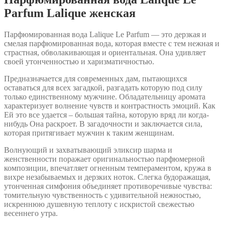
Parfum Lalique женская
Парфюмированная вода Lalique Le Parfum — это дерзкая и
смелая парфюмированная вода, которая вместе с тем нежная и
страстная, обволакивающая и ориентальная. Она удивляет
своей утонченностью и харизматичностью.
Предназначается для современных дам, пытающихся
оставаться для всех загадкой, разгадать которую под силу
только единственному мужчине. Обладательницу аромата
характеризует волнение чувств и контрастность эмоций. Как
Ей это все удается – большая тайна, которую вряд ли когда-
нибудь Она раскроет. В загадочности и заключается сила,
которая притягивает мужчин к таким женщинам.
Волнующий и захватывающий эликсир шарма и
женственности поражает оригинальностью парфюмерной
композиции, впечатляет огненным темпераментом, кружа в
вихре незабываемых и дерзких ноток. Слегка будоражащая,
утонченная симфония объединяет противоречивые чувства:
томительную чувственность с удивительной нежностью,
искреннюю душевную теплоту с искристой свежестью
весеннего утра.