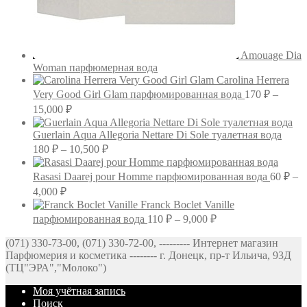
Amouage Dia
Woman парфюмерная вода
Carolina Herrera
Very Good Girl Glam парфюмированная вода
170
₽
–
Диапазон
15,000
₽
цен:
170 ₽
Guerlain Aqua Allegoria Nettare Di Sole туалетная вода
–
Диапазон
180
₽
–
10,500
₽
цен:
15,000 ₽
180 ₽
Rasasi Daarej pour Homme парфюмированная вода
60
₽
–
–
Диапазон
4,000
₽
10,500 ₽
цен:
Franck Boclet Vanille
60 ₽
Диапазон
парфюмированная вода
110
₽
–
9,000
₽
–
цен:
(071) 330-73-00, (071) 330-72-00, --------- Интернет магазин
4,000 ₽
110 ₽
Парфюмерия и косметика -------- г. Донецк, пр-т Ильича, 93Д
–
(ТЦ"ЭРА","Молоко")
9,000 ₽
Моя учётная запись
Поиск