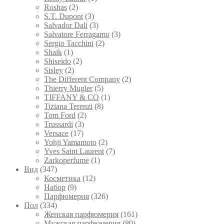
Roshas
(2)
S.T. Dupont
(3)
Salvador Dali
(3)
Salvatore Ferragamo
(3)
Sergio Tacchini
(2)
Shaik
(1)
Shiseido
(2)
Sisley
(2)
The Different Company
(2)
Thierry Mugler
(5)
TIFFANY & CO
(1)
Tiziana Terenzi
(8)
Tom Ford
(2)
Trussardi
(3)
Versace
(17)
Yohji Yamamoto
(2)
Yves Saint Laurent
(7)
Zarkoperfume
(1)
Вид
(347)
Косметика
(12)
Набор
(9)
Парфюмерия
(326)
Пол
(334)
Женская парфюмерия
(161)
Мужская парфюмерия
(80)