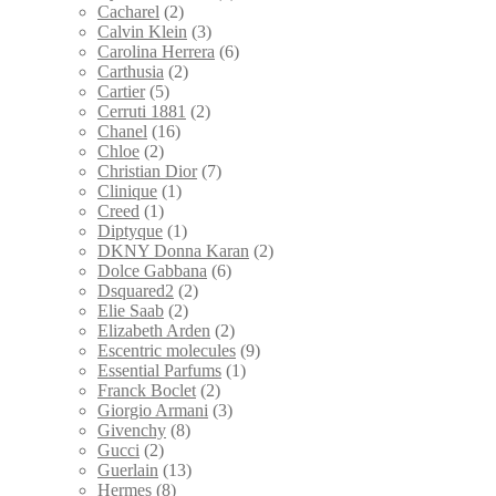
Cacharel
(2)
Calvin Klein
(3)
Carolina Herrera
(6)
Carthusia
(2)
Cartier
(5)
Cerruti 1881
(2)
Chanel
(16)
Chloe
(2)
Christian Dior
(7)
Clinique
(1)
Creed
(1)
Diptyque
(1)
DKNY Donna Karan
(2)
Dolce Gabbana
(6)
Dsquared2
(2)
Elie Saab
(2)
Elizabeth Arden
(2)
Escentric molecules
(9)
Essential Parfums
(1)
Franck Boclet
(2)
Giorgio Armani
(3)
Givenchy
(8)
Gucci
(2)
Guerlain
(13)
Hermes
(8)