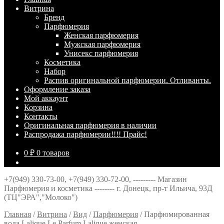
Витрина
Брeнд
Парфюмерия
Женская парфюмерия
Мужская парфюмерия
Унисекс парфюмерия
Косметика
Набор
Распив оригинальной парфюмерии. Отливанты.
Оформление заказа
Мой аккаунт
Корзина
Контакты
Оригинальная парфюмерия в наличии
Распродажа парфюмерии!!!! Прайс!
0
₽
0 товаров
+7(949) 330-73-00, +7(949) 330-72-00, --------- Магазин
Парфюмерия и косметика -------- г. Донецк, пр-т Ильича, 93Д
(ТЦ"ЭРА","Молоко")
Главная
/
Витрина
/
Вид
/
Парфюмерия
/
Парфюмированная
вода Lalique Le Parfum Lalique женская