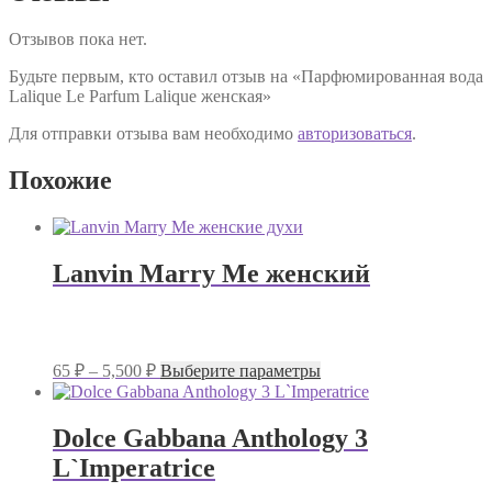
Отзывов пока нет.
Будьте первым, кто оставил отзыв на «Парфюмированная вода
Lalique Le Parfum Lalique женская»
Для отправки отзыва вам необходимо
авторизоваться
.
Похожие
Lanvin Marry Me женский
Диапазон
Этот
65
₽
–
5,500
₽
Выберите параметры
цен:
товар
имеет
65 ₽
несколько
–
Dolce Gabbana Anthology 3
вариаций.
5,500 ₽
L`Imperatrice
Опции
можно