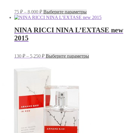
выбрать
на
Диапазон
Этот
75
₽
–
8,000
₽
Выберите параметры
странице
цен:
товар
товара.
имеет
75 ₽
несколько
–
NINA RICCI NINA L’EXTASE new
вариаций.
8,000 ₽
2015
Опции
можно
выбрать
на
Диапазон
Этот
130
₽
–
5,250
₽
Выберите параметры
странице
цен:
товар
товара.
имеет
130 ₽
несколько
–
вариаций.
5,250 ₽
Опции
можно
выбрать
на
странице
товара.