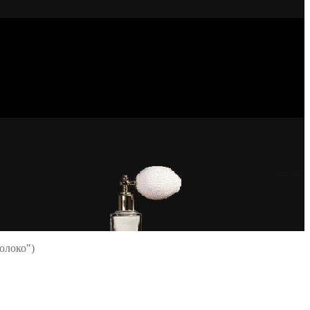
Молоко")