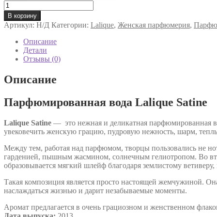
Количество
товара
В корзину
Парфюмированная
Артикул:
Н/Д
Категории:
Lalique
,
Женская парфюмерия
,
Парфю
вода
Lalique
Описание
Satine
Детали
Отзывы (0)
Описание
Парфюмированная вода Lalique Satine
Lalique Satine
— это нежная и деликатная парфюмированная во
увековечить женскую грацию, пудровую нежность, шарм, тепл
Между тем, работая над парфюмом, творцы пользовались не нот
гарденией, пышным жасмином, солнечным гелиотропом. Во вто
образовывается мягкий шлейф благодаря землистому ветиверу, 
Такая композиция является просто настоящей жемчужиной. Она
наслаждаться жизнью и дарит незабываемые моменты.
Аромат предлагается в очень грациозном и женственном флак
Дата выпуска:
2013