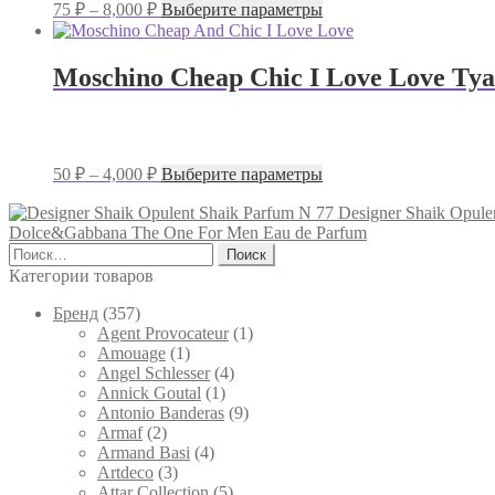
Диапазон
Этот
75
₽
–
8,000
₽
Выберите параметры
цен:
товар
имеет
75 ₽
несколько
–
Moschino Cheap Chic I Love Love Ту
вариаций.
8,000 ₽
Опции
можно
выбрать
на
Диапазон
Этот
50
₽
–
4,000
₽
Выберите параметры
странице
цен:
товар
товара.
имеет
50 ₽
Designer Shaik Opule
несколько
Dolce&Gabbana The One For Men Eau de Parfum
–
вариаций.
Найти:
4,000 ₽
Опции
Категории товаров
можно
выбрать
Брeнд
(357)
на
Agent Provocateur
(1)
странице
Amouage
(1)
товара.
Angel Schlesser
(4)
Annick Goutal
(1)
Antonio Banderas
(9)
Armaf
(2)
Armand Basi
(4)
Artdeco
(3)
Attar Collection
(5)