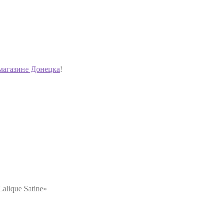
магазине Донецка
!
lique Satine»