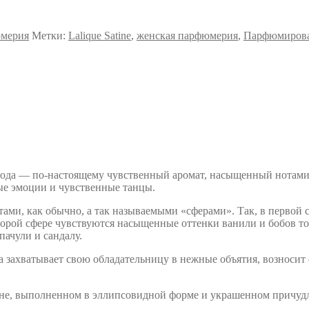
мерия
Метки:
Lalique Satine
,
женская парфюмерия
,
Парфюмирова
да — по-настоящему чувственный аромат, насыщенный нотами 
ые эмоции и чувственные танцы.
ами, как обычно, а так называемыми «сферами». Так, в первой 
рой сфере чувствуются насыщенные оттенки ванили и бобов то
пачули и сандалу.
 захватывает свою обладательницу в нежные объятия, возносит 
оне, выполненном в эллипсовидной форме и украшенном причуд