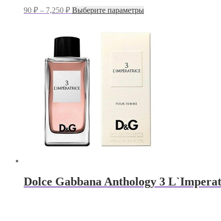
Диапазон
Этот
90
₽
–
7,250
₽
Выберите параметры
цен:
товар
имеет
90 ₽
несколько
–
вариаций.
7,250 ₽
Опции
можно
выбрать
на
странице
товара.
Dolce Gabbana Anthology 3 L`Imperat