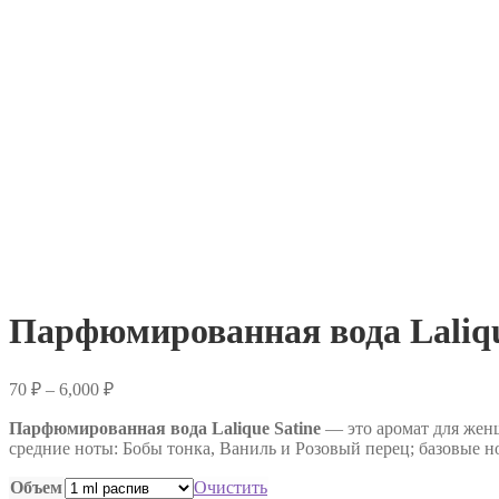
Парфюмированная вода Laliqu
Диапазон
70
₽
–
6,000
₽
цен:
Парфюмированная вода Lalique Satine
70 ₽
— это аромат для женщ
средние ноты: Бобы тонка, Ваниль и Розовый перец; базовые н
–
6,000 ₽
Объем
Очистить