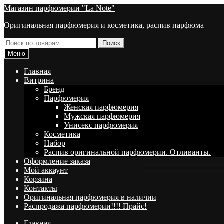
Перейти
Перейти
Магазин парфюмерии "La Note"
к
к
Оригинальная парфюмерия и косметика, распив парфюма
навигации
содержимому
Искать:
Поиск
Меню
Главная
Витрина
Брeнд
Парфюмерия
Женская парфюмерия
Мужская парфюмерия
Унисекс парфюмерия
Косметика
Набор
Распив оригинальной парфюмерии. Отливанты.
Оформление заказа
Мой аккаунт
Корзина
Контакты
Оригинальная парфюмерия в наличии
Распродажа парфюмерии!!!! Прайс!
Главная