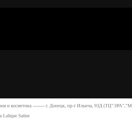
ерия и косметика -------- г. Донецк, пр-т Ильича, 93Д (ТЦ"ЭРА","
Lalique Satine