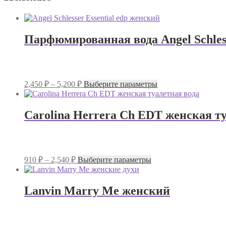
Парфюмированная вода Angel Schless
Диапазон
Этот
2,450
₽
–
5,200
₽
Выберите параметры
цен:
товар
имеет
2,450 ₽
несколько
–
Carolina Herrera Ch EDT женская т
вариаций.
5,200 ₽
Опции
можно
выбрать
на
Диапазон
Этот
910
₽
–
2,540
₽
Выберите параметры
странице
цен:
товар
товара.
имеет
910 ₽
несколько
–
Lanvin Marry Me женский
вариаций.
2,540 ₽
Опции
можно
выбрать