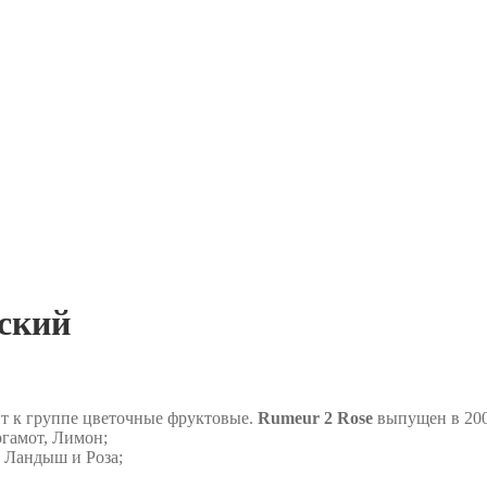
нский
т к группе цветочные фруктовые.
Rumeur 2 Rose
выпущен в 200
ргамот, Лимон;
 Ландыш и Роза;