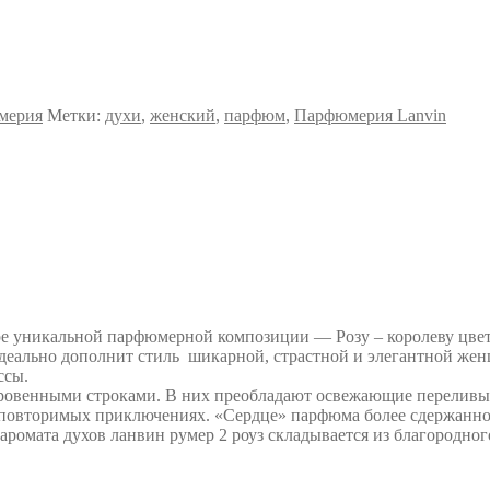
мерия
Метки:
духи
,
женский
,
парфюм
,
Парфюмерия Lanvin
е уникальной парфюмерной композиции — Розу – королеву цвет
идеально дополнит стиль шикарной, страстной и элегантной ж
ссы.
ровенными строками. В них преобладают освежающие переливы с
повторимых приключениях. «Сердце» парфюма более сдержанное 
омата духов ланвин румер 2 роуз складывается из благородного