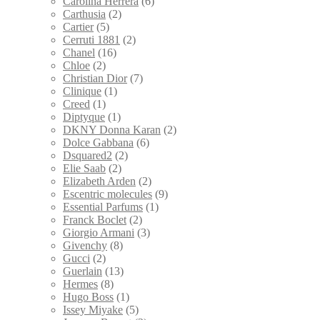
Carolina Herrera
(6)
Carthusia
(2)
Cartier
(5)
Cerruti 1881
(2)
Chanel
(16)
Chloe
(2)
Christian Dior
(7)
Clinique
(1)
Creed
(1)
Diptyque
(1)
DKNY Donna Karan
(2)
Dolce Gabbana
(6)
Dsquared2
(2)
Elie Saab
(2)
Elizabeth Arden
(2)
Escentric molecules
(9)
Essential Parfums
(1)
Franck Boclet
(2)
Giorgio Armani
(3)
Givenchy
(8)
Gucci
(2)
Guerlain
(13)
Hermes
(8)
Hugo Boss
(1)
Issey Miyake
(5)