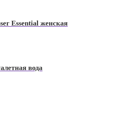
er Essential женская
уалетная вода