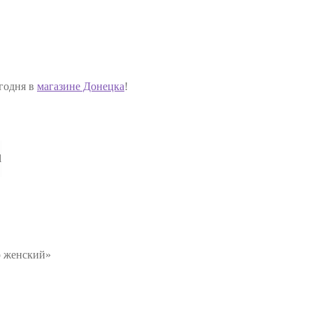
годня в
магазине Донецка
!
l
p женский»