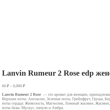
Lanvin Rumeur 2 Rose edp же
Диапазон
60
₽
–
6,000
₽
цен:
Lanvin Rumeur 2 Rose
60 ₽
— это аромат для женщин, принадлежи
Верхние ноты: Апельсин, Зеленые ноты, Грейпфрут, Груша, Бе
–
ноты сердца: Жимолость, Магнолия, Ложный жасмин, Жасмин,
6,000 ₽
ноты базы: Мускус, пачули и Амбра.