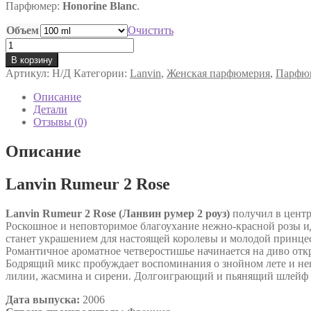
Парфюмер:
Honorine Blanc
.
Объем
Очистить
Количество
товара
В корзину
Lanvin
Артикул:
Н/Д
Категории:
Lanvin
,
Женская парфюмерия
,
Парфю
Rumeur
2
Описание
Rose
Детали
edp
Отзывы (0)
женский
Описание
Lanvin Rumeur 2 Rose
Lanvin Rumeur 2 Rose (Ланвин румер 2 роуз)
получил в центр
Роскошное и неповторимое благоухание нежно-красной розы 
станет украшением для настоящей королевы и молодой принце
Романтичное ароматное четверостишье начинается на диво отк
Бодрящий микс пробуждает воспоминания о знойном лете и не
лилии, жасмина и сирени. Долгоиграющий и пьянящий шлейф ар
Дата выпуска:
2006