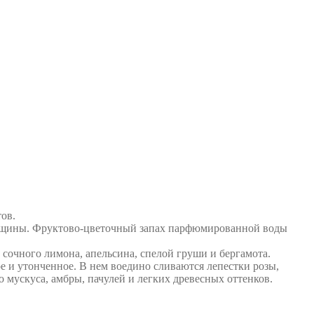
ов.
енщины. Фруктово-цветочный запах парфюмированной воды
очного лимона, апельсина, спелой груши и бергамота.
и утонченное. В нем воедино сливаются лепестки розы,
 мускуса, амбры, пачулей и легких древесных оттенков.