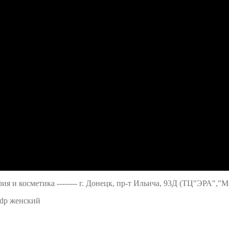
ерия и косметика -------- г. Донецк, пр-т Ильича, 93Д (ТЦ"ЭРА","
edp женский