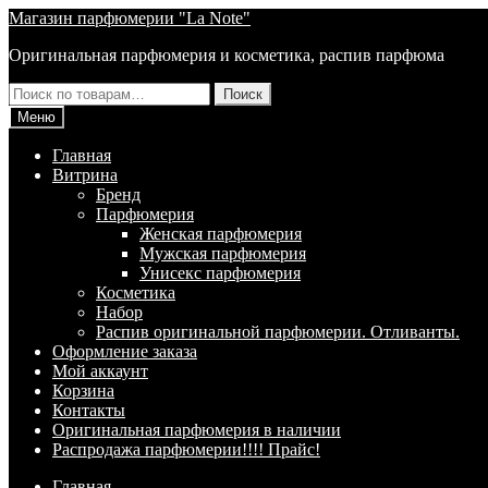
Перейти
Перейти
Магазин парфюмерии "La Note"
к
к
Оригинальная парфюмерия и косметика, распив парфюма
навигации
содержимому
Искать:
Поиск
Меню
Главная
Витрина
Брeнд
Парфюмерия
Женская парфюмерия
Мужская парфюмерия
Унисекс парфюмерия
Косметика
Набор
Распив оригинальной парфюмерии. Отливанты.
Оформление заказа
Мой аккаунт
Корзина
Контакты
Оригинальная парфюмерия в наличии
Распродажа парфюмерии!!!! Прайс!
Главная