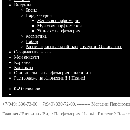
Витрина
Брeнд
Парфюмерия
Женская парфюмерия
Мужская парфюмерия
Унисекс парфюмерия
Косметика
Набор
Распив оригинальной парфюмерии. Отливанты.
Оформление заказа
Мой аккаунт
Корзина
Контакты
Оригинальная парфюмерия в наличии
Распродажа парфюмерии!!!! Прайс!
0
₽
0 товаров
+7(949) 330-73-00, +7(949) 330-72-00, --------- Магазин Парфюм
Главная
/
Витрина
/
Вид
/
Парфюмерия
/
Lanvin Rumeur 2 Rose 