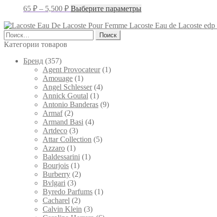
на
Диапазон
Этот
65
₽
–
5,500
₽
Выберите параметры
странице
цен:
товар
товара.
имеет
65 ₽
Lacoste Eau de Lacoste ed
несколько
Найти:
–
вариаций.
Категории товаров
5,500 ₽
Опции
можно
Брeнд
(357)
выбрать
Agent Provocateur
(1)
на
Amouage
(1)
странице
Angel Schlesser
(4)
товара.
Annick Goutal
(1)
Antonio Banderas
(9)
Armaf
(2)
Armand Basi
(4)
Artdeco
(3)
Attar Collection
(5)
Azzaro
(1)
Baldessarini
(1)
Bourjois
(1)
Burberry
(2)
Bvlgari
(3)
Byredo Parfums
(1)
Cacharel
(2)
Calvin Klein
(3)