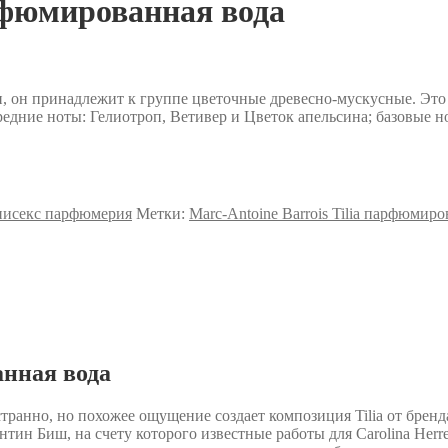
арфюмированная вода
 он принадлежит к группе цветочные древесно-мускусные. Это
редние ноты: Гелиотроп, Ветивер и Цветок апельсина; базовые 
нисекс парфюмерия
Метки:
Marc-Antoine Barrois Tilia парфюмиро
анная вода
странно, но похожее ощущение создает композиция Tilia от брен
ин Биш, на счету которого известные работы для Carolina Herrera,