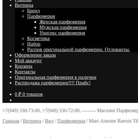
Витрина
Брeнд
Парфюмерия
Женская парфюмерия
Мужская парфюмерия
Унисекс парфюмерия
Косметика
Набор
Распив оригинальной парфюмерии. Отливанты.
Оформление заказа
Мой аккаунт
Корзина
Контакты
Оригинальная парфюмерия в наличии
Распродажа парфюмерии!!!! Прайс!
0
₽
0 товаров
+7(949) 330-73-00, +7(949) 330-72-00, --------- Магазин Парфюм
Главная
/
Витрина
/
Вид
/
Парфюмерия
/
Marc-Antoine Barrois T