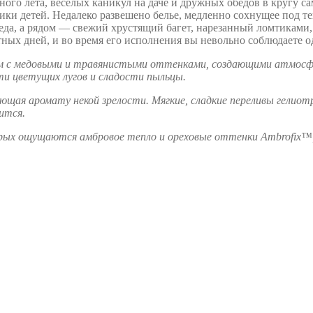
ого лета, веселых каникул на даче и дружных обедов в кругу с
рики детей. Недалеко развешено белье, медленно сохнущее под т
еда, а рядом — свежий хрустящий багет, нарезанный ломтиками, 
тных дней, и во время его исполнения вы невольно соблюдаете 
с медовыми и травянистыми оттенками, создающими атмосферу
ти цветущих лугов и сладости пыльцы.
щая аромату некой зрелости. Мягкие, сладкие переливы гелиотр
ится.
рых ощущаются амбровое тепло и ореховые оттенки Ambrofix™,