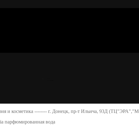
ерия и косметика -------- г. Донецк, пр-т Ильича, 93Д (ТЦ"ЭРА","
ilia парфюмированная вода