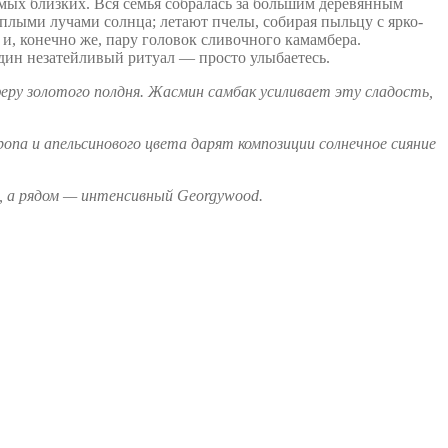
амых близких. Вся семья собралась за большим деревянным
еплыми лучами солнца; летают пчелы, собирая пыльцу с ярко-
и, конечно же, пару головок сливочного камамбера.
один незатейливый ритуал — просто улыбаетесь.
 золотого полдня. Жасмин самбак усиливает эту сладость,
опа и апельсинового цвета дарят композиции солнечное сияние
 а рядом — интенсивный Georgywood.