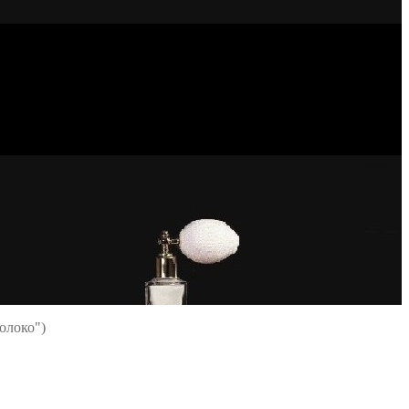
Молоко")