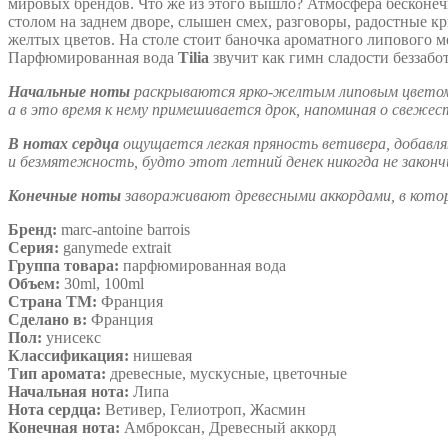
мировых брендов. Что же из этого вышло? Атмосфера бесконечн
столом на заднем дворе, слышен смех, разговоры, радостные к
желтых цветов. На столе стоит баночка ароматного липового м
Парфюмированная вода
Tilia
звучит как гимн сладости беззабо
Начальные ноты
раскрываются ярко-желтым липовым цветом 
а в это время к нему примешивается дрок, напоминая о свежес
В нотах сердца
ощущается легкая пряность ветивера, добавляю
и безмятежность, будто этот летний денек никогда не законч
Конечные ноты
завораживают древесными аккордами, в кото
Бренд:
marc-antoine barrois
Серия:
ganymede extrait
Группа товара:
парфюмированная вода
Объем:
30ml, 100ml
Страна ТМ:
Франция
Сделано в:
Франция
Пол:
унисекс
Классификация:
нишевая
Тип аромата:
древесные, мускусные, цветочные
Начальная нота:
Липа
Нота сердца:
Ветивер, Гелиотроп, Жасмин
Конечная нота:
Амброксан, Древесный аккорд