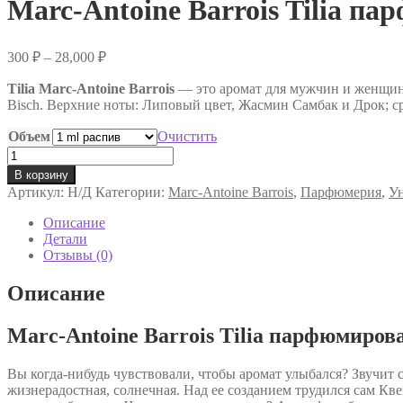
Marc-Antoine Barrois Tilia п
Диапазон
300
₽
–
28,000
₽
цен:
Tilia
Marc-Antoine Barrois
300 ₽
— это аромат для мужчин и женщин,
Bisch. Верхние ноты: Липовый цвет, Жасмин Самбак и Дрок; с
–
28,000 ₽
Объем
Очистить
Количество
товара
В корзину
Marc-
Артикул:
Н/Д
Категории:
Marc-Antoine Barrois
,
Парфюмерия
,
У
Antoine
Barrois
Описание
Tilia
Детали
парфюмированная
Отзывы (0)
вода
Описание
Marc-Antoine Barrois Tilia парфюмиров
Вы когда-нибудь чувствовали, чтобы аромат улыбался? Звучит 
жизнерадостная, солнечная. Над ее созданием трудился сам Квент