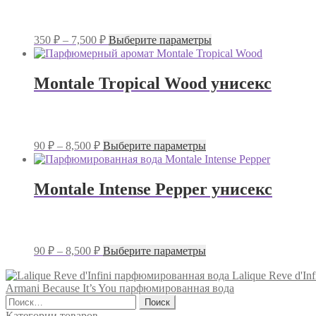
Диапазон
Этот
350
₽
–
7,500
₽
Выберите параметры
цен:
товар
имеет
350 ₽
несколько
–
Montale Tropical Wood унисекс
вариаций.
7,500 ₽
Опции
можно
выбрать
на
Диапазон
Этот
90
₽
–
8,500
₽
Выберите параметры
странице
цен:
товар
товара.
имеет
90 ₽
несколько
–
Montale Intense Pepper унисекс
вариаций.
8,500 ₽
Опции
можно
выбрать
на
Диапазон
Этот
90
₽
–
8,500
₽
Выберите параметры
странице
цен:
товар
товара.
имеет
90 ₽
Lalique Rеve d'I
несколько
Armani Because It’s You парфюмированная вода
–
вариаций.
Найти:
8,500 ₽
Опции
Категории товаров