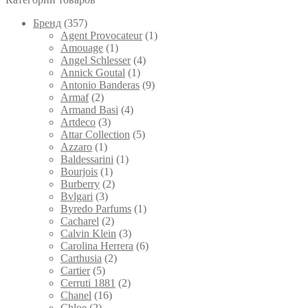
можно
выбрать
Брeнд
(357)
на
Agent Provocateur
(1)
странице
Amouage
(1)
товара.
Angel Schlesser
(4)
Annick Goutal
(1)
Antonio Banderas
(9)
Armaf
(2)
Armand Basi
(4)
Artdeco
(3)
Attar Collection
(5)
Azzaro
(1)
Baldessarini
(1)
Bourjois
(1)
Burberry
(2)
Bvlgari
(3)
Byredo Parfums
(1)
Cacharel
(2)
Calvin Klein
(3)
Carolina Herrera
(6)
Carthusia
(2)
Cartier
(5)
Cerruti 1881
(2)
Chanel
(16)
Chloe
(2)