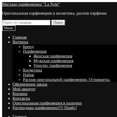
Перейти
Перейти
Магазин парфюмерии "La Note"
к
к
Оригинальная парфюмерия и косметика, распив парфюма
навигации
содержимому
Искать:
Поиск
Меню
Главная
Витрина
Брeнд
Парфюмерия
Женская парфюмерия
Мужская парфюмерия
Унисекс парфюмерия
Косметика
Набор
Распив оригинальной парфюмерии. Отливанты.
Оформление заказа
Мой аккаунт
Корзина
Контакты
Оригинальная парфюмерия в наличии
Распродажа парфюмерии!!!! Прайс!
Главная