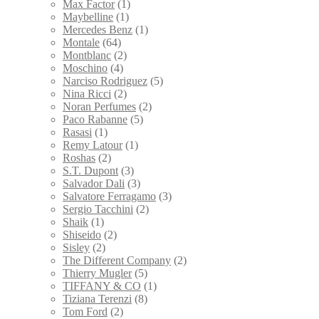
Max Factor
(1)
Maybelline
(1)
Mercedes Benz
(1)
Montale
(64)
Montblanc
(2)
Moschino
(4)
Narciso Rodriguez
(5)
Nina Ricci
(2)
Noran Perfumes
(2)
Paco Rabanne
(5)
Rasasi
(1)
Remy Latour
(1)
Roshas
(2)
S.T. Dupont
(3)
Salvador Dali
(3)
Salvatore Ferragamo
(3)
Sergio Tacchini
(2)
Shaik
(1)
Shiseido
(2)
Sisley
(2)
The Different Company
(2)
Thierry Mugler
(5)
TIFFANY & CO
(1)
Tiziana Terenzi
(8)
Tom Ford
(2)