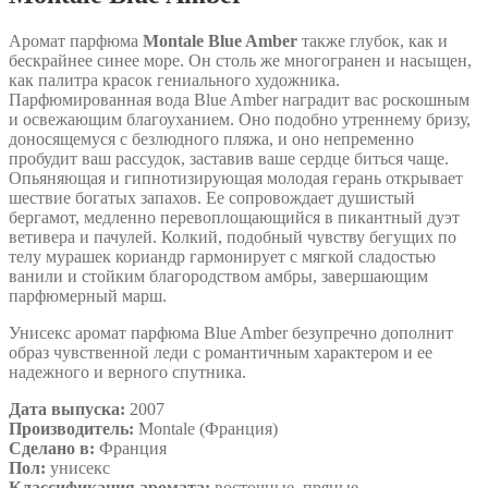
Аромат парфюма
Montale Blue Amber
также глубок, как и
бескрайнее синее море. Он столь же многогранен и насыщен,
как палитра красок гениального художника.
Парфюмированная вода Blue Amber наградит вас роскошным
и освежающим благоуханием. Оно подобно утреннему бризу,
доносящемуся с безлюдного пляжа, и оно непременно
пробудит ваш рассудок, заставив ваше сердце биться чаще.
Опьяняющая и гипнотизирующая молодая герань открывает
шествие богатых запахов. Ее сопровождает душистый
бергамот, медленно перевоплощающийся в пикантный дуэт
ветивера и пачулей. Колкий, подобный чувству бегущих по
телу мурашек кориандр гармонирует с мягкой сладостью
ванили и стойким благородством амбры, завершающим
парфюмерный марш.
Унисекс аромат парфюма Blue Amber безупречно дополнит
образ чувственной леди с романтичным характером и ее
надежного и верного спутника.
Дата выпуска:
2007
Производитель:
Montale (Франция)
Сделано в:
Франция
Пол:
унисекс
Классификация аромата:
восточные, пряные