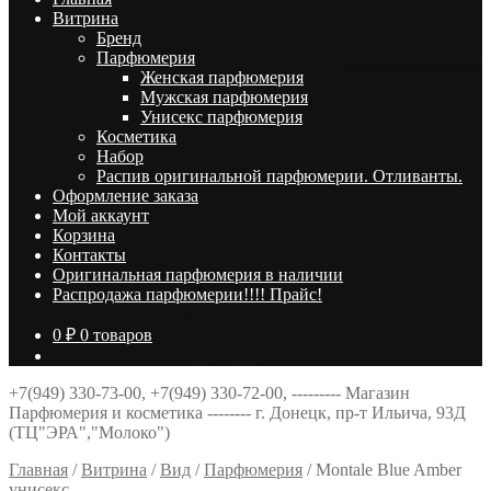
Витрина
Брeнд
Парфюмерия
Женская парфюмерия
Мужская парфюмерия
Унисекс парфюмерия
Косметика
Набор
Распив оригинальной парфюмерии. Отливанты.
Оформление заказа
Мой аккаунт
Корзина
Контакты
Оригинальная парфюмерия в наличии
Распродажа парфюмерии!!!! Прайс!
0
₽
0 товаров
+7(949) 330-73-00, +7(949) 330-72-00, --------- Магазин
Парфюмерия и косметика -------- г. Донецк, пр-т Ильича, 93Д
(ТЦ"ЭРА","Молоко")
Главная
/
Витрина
/
Вид
/
Парфюмерия
/
Montale Blue Amber
унисекс