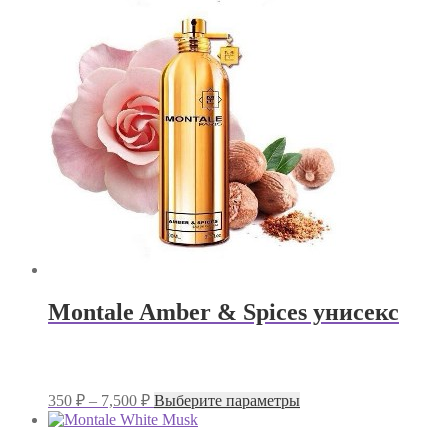
Montale Amber & Spices унисекс
Диапазон
Этот
350
₽
–
7,500
₽
Выберите параметры
цен:
товар
имеет
350 ₽