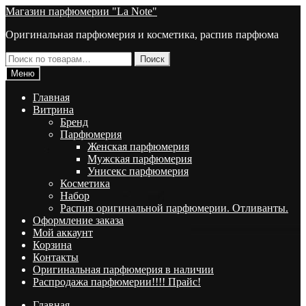
Перейти
Перейти
Магазин парфюмерии "La Note"
к
к
Оригинальная парфюмерия и косметика, распив парфюма
навигации
содержимому
Искать:
Поиск
Меню
Главная
Витрина
Брeнд
Парфюмерия
Женская парфюмерия
Мужская парфюмерия
Унисекс парфюмерия
Косметика
Набор
Распив оригинальной парфюмерии. Отливанты.
Оформление заказа
Мой аккаунт
Корзина
Контакты
Оригинальная парфюмерия в наличии
Распродажа парфюмерии!!!! Прайс!
Главная