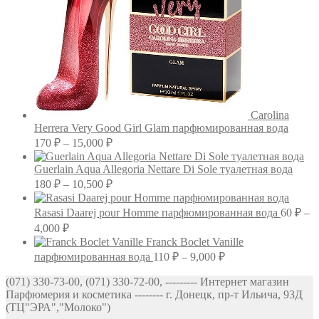
Carolina
Herrera Very Good Girl Glam парфюмированная вода
Диапазон
170
₽
–
15,000
₽
цен:
170 ₽
Guerlain Aqua Allegoria Nettare Di Sole туалетная вода
–
Диапазон
180
₽
–
10,500
₽
цен:
15,000 ₽
180 ₽
Rasasi Daarej pour Homme парфюмированная вода
60
₽
–
–
Диапазон
4,000
₽
10,500 ₽
цен:
Franck Boclet Vanille
60 ₽
Диапазон
парфюмированная вода
110
₽
–
9,000
₽
–
цен:
(071) 330-73-00, (071) 330-72-00, --------- Интернет магазин
4,000 ₽
110 ₽
Парфюмерия и косметика -------- г. Донецк, пр-т Ильича, 93Д
–
(ТЦ"ЭРА","Молоко")
9,000 ₽