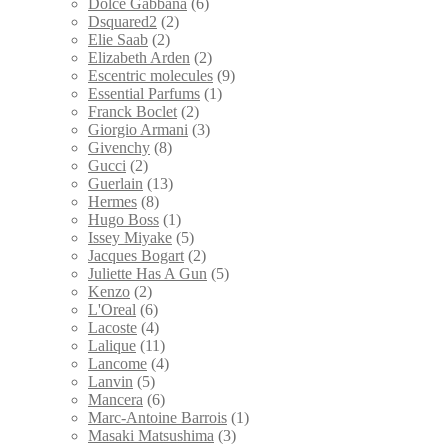
Dolce Gabbana
(6)
Dsquared2
(2)
Elie Saab
(2)
Elizabeth Arden
(2)
Escentric molecules
(9)
Essential Parfums
(1)
Franck Boclet
(2)
Giorgio Armani
(3)
Givenchy
(8)
Gucci
(2)
Guerlain
(13)
Hermes
(8)
Hugo Boss
(1)
Issey Miyake
(5)
Jacques Bogart
(2)
Juliette Has A Gun
(5)
Kenzo
(2)
L'Oreal
(6)
Lacoste
(4)
Lalique
(11)
Lancome
(4)
Lanvin
(5)
Mancera
(6)
Marc-Antoine Barrois
(1)
Masaki Matsushima
(3)