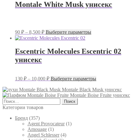
несколько
–
Montale White Musk унисекс
вариаций.
7,500 ₽
Опции
можно
выбрать
на
Диапазон
Этот
90
₽
–
8,500
₽
Выберите параметры
странице
цен:
товар
товара.
имеет
90 ₽
несколько
–
Escentric Molecules Escentric 02
вариаций.
8,500 ₽
унисекс
Опции
можно
выбрать
на
Диапазон
Этот
130
₽
–
10,000
₽
Выберите параметры
странице
цен:
товар
товара.
имеет
130 ₽
Montale Black Musk унисекс
несколько
Montale Boise Fruite унисекс
–
вариаций.
Найти:
10,000 ₽
Опции
Категории товаров
можно
выбрать
Брeнд
(357)
на
Agent Provocateur
(1)
странице
Amouage
(1)
товара.
Angel Schlesser
(4)