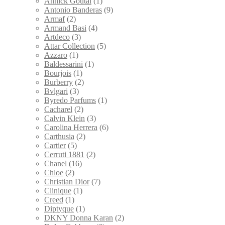
Annick Goutal
(1)
Antonio Banderas
(9)
Armaf
(2)
Armand Basi
(4)
Artdeco
(3)
Attar Collection
(5)
Azzaro
(1)
Baldessarini
(1)
Bourjois
(1)
Burberry
(2)
Bvlgari
(3)
Byredo Parfums
(1)
Cacharel
(2)
Calvin Klein
(3)
Carolina Herrera
(6)
Carthusia
(2)
Cartier
(5)
Cerruti 1881
(2)
Chanel
(16)
Chloe
(2)
Christian Dior
(7)
Clinique
(1)
Creed
(1)
Diptyque
(1)
DKNY Donna Karan
(2)