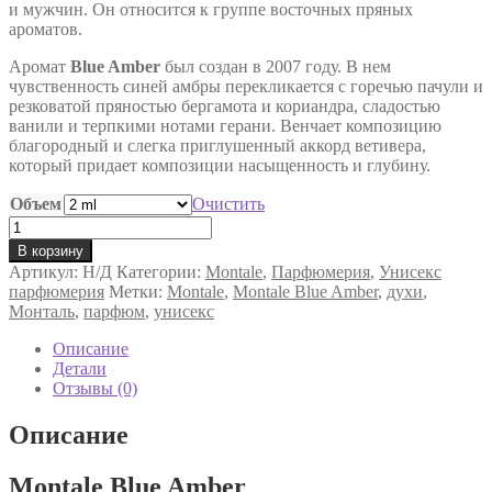
и мужчин. Он относится к группе восточных пряных
–
ароматов.
7,500 ₽
Аромат
Blue Amber
был создан в 2007 году. В нем
чувственность синей амбры перекликается с горечью пачули и
резковатой пряностью бергамота и кориандра, сладостью
ванили и терпкими нотами герани. Венчает композицию
благородный и слегка приглушенный аккорд ветивера,
который придает композиции насыщенность и глубину.
Объем
Очистить
Количество
товара
В корзину
Montale
Артикул:
Н/Д
Категории:
Montale
,
Парфюмерия
,
Унисекс
Blue
парфюмерия
Метки:
Montale
,
Montale Blue Amber
,
духи
,
Amber
Монталь
,
парфюм
,
унисекс
унисекс
Описание
Детали
Отзывы (0)
Описание
Montale Blue Amber