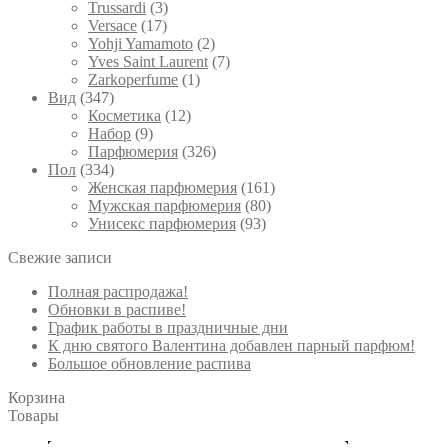
Trussardi
(3)
Versace
(17)
Yohji Yamamoto
(2)
Yves Saint Laurent
(7)
Zarkoperfume
(1)
Вид
(347)
Косметика
(12)
Набор
(9)
Парфюмерия
(326)
Пол
(334)
Женская парфюмерия
(161)
Мужская парфюмерия
(80)
Унисекс парфюмерия
(93)
Свежие записи
Полная распродажа!
Обновки в распиве!
График работы в праздничные дни
К дню святого Валентина добавлен парный парфюм!
Большое обновление распива
Корзина
Товары