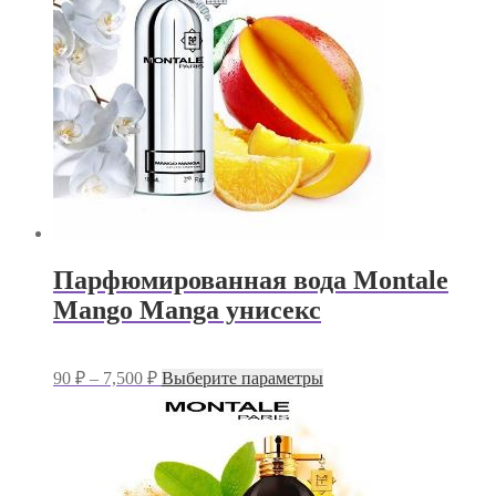
можно
выбрать
на
странице
товара.
Парфюмированная вода Montale
Mango Manga унисекс
Диапазон
Этот
90
₽
–
7,500
₽
Выберите параметры
цен:
товар
имеет
90 ₽
несколько
–
вариаций.
7,500 ₽
Опции
можно