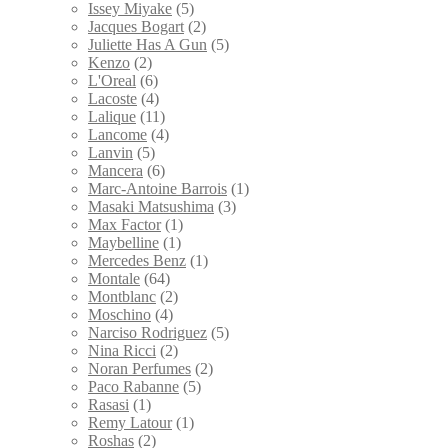
Issey Miyake
(5)
Jacques Bogart
(2)
Juliette Has A Gun
(5)
Kenzo
(2)
L'Oreal
(6)
Lacoste
(4)
Lalique
(11)
Lancome
(4)
Lanvin
(5)
Mancera
(6)
Marc-Antoine Barrois
(1)
Masaki Matsushima
(3)
Max Factor
(1)
Maybelline
(1)
Mercedes Benz
(1)
Montale
(64)
Montblanc
(2)
Moschino
(4)
Narciso Rodriguez
(5)
Nina Ricci
(2)
Noran Perfumes
(2)
Paco Rabanne
(5)
Rasasi
(1)
Remy Latour
(1)
Roshas
(2)