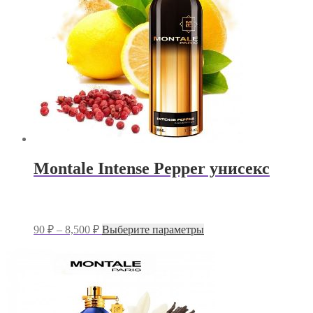
выбрать
на
странице
товара.
Montale Intense Pepper унисекс
Диапазон
Этот
90
₽
–
8,500
₽
Выберите параметры
цен:
товар
имеет
90 ₽
несколько
–
вариаций.
8,500 ₽
Опции
можно