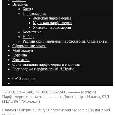
Витрина
Брeнд
Парфюмерия
Женская парфюмерия
Мужская парфюмерия
Унисекс парфюмерия
Косметика
Набор
Распив оригинальной парфюмерии. Отливанты.
Оформление заказа
Мой аккаунт
Корзина
Контакты
Оригинальная парфюмерия в наличии
Распродажа парфюмерии!!!! Прайс!
0
₽
0 товаров
+7(949) 330-73-00, +7(949) 330-72-00, --------- Магазин
Парфюмерия и косметика -------- г. Донецк, пр-т Ильича, 93Д
(ТЦ"ЭРА","Молоко")
Главная
/
Витрина
/
Вид
/
Парфюмерия
/
Montale Crystal Aoud
унисекс