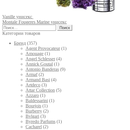
Vanille унисекс
Montale Fougeres Marine унисекс
Найти:
Категории товаров
Брeнд
(357)
Agent Provocateur
(1)
Amouage
(1)
Angel Schlesser
(4)
Annick Goutal
(1)
Antonio Banderas
(9)
Armaf
(2)
Armand Basi
(4)
Artdeco
(3)
Attar Collection
(5)
Azzaro
(1)
Baldessarini
(1)
Bourjois
(1)
Burberry
(2)
Bvlgari
(3)
Byredo Parfums
(1)
Cacharel
(2)