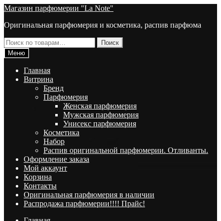
Перейти
Перейти
Магазин парфюмерии "La Note"
к
к
Оригинальная парфюмерия и косметика, распив парфюма
навигации
содержимому
Искать:
Поиск
Меню
Главная
Витрина
Брeнд
Парфюмерия
Женская парфюмерия
Мужская парфюмерия
Унисекс парфюмерия
Косметика
Набор
Распив оригинальной парфюмерии. Отливанты.
Оформление заказа
Мой аккаунт
Корзина
Контакты
Оригинальная парфюмерия в наличии
Распродажа парфюмерии!!!! Прайс!
Главная