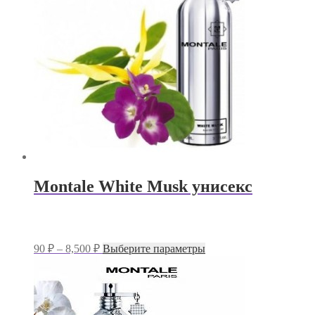
Montale White Musk унисекс
Диапазон
Этот
90
₽
–
8,500
₽
Выберите параметры
цен:
товар
имеет
90 ₽
несколько
–
вариаций.
8,500 ₽
Опции