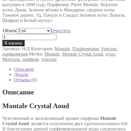
выпущен в 2008 году. Парфюмер: Pierre Montale. Верхние
7,500 ₽
ноты: Дыня, Зеленое яблоко и Мандарин; средние ноты:
Тиковое дерево, Уд, Пачули и Сандал; базовые ноты: Ваниль,
Шафран и Белый мускус.
Объем
Очистить
Количество
товара
В корзину
Montale
Артикул:
Н/Д
Категории:
Montale
,
Парфюмерия
,
Унисекс
Crystal
парфюмерия
Метки:
Montale
,
Montale Crystal Aoud
,
духи
,
Aoud
Монталь
,
парфюм
,
унисекс
унисекс
Описание
Детали
Отзывы (0)
Описание
Montale Crystal Aoud
Чувственный и эксклюзивный аромат парфюма
Montale
Crystal Aoud
является сплетением двух противоположностей.
В благоухании данной парфюмированной воды соединились