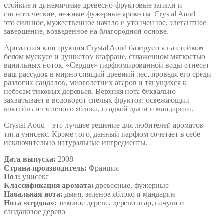
стойкие и динамичные древесно-фруктовые запахи и
гипнотические, нежные фужерные ароматы. Crystal Aoud –
это сильное, мужественное начало и утонченное, элегантное
завершение, возведенное на благородной основе.
Ароматная конструкция Crystal Aoud базируется на стойком
белом мускусе и душистом шафране, сглаженном мягкостью
ванильных ноток. «Сердце» парфюмированной воды отнесет
ваш рассудок в мирно спящий древний лес, проведя его среди
разлогих сандалов, многолетних агаров и тянущихся к
небесам тиковых деревьев. Верхняя нота буквально
захватывает в водоворот спелых фруктов: освежающий
коктейль из зеленого яблока, сладкой дыни и мандарина.
Crystal Aoud – это лучшее решение для любителей ароматов
типа унисекс. Кроме того, данный парфюм сочетает в себе
исключительно натуральные ингредиенты.
Дата выпуска:
2008
Страна-производитель:
Франция
Пол:
унисекс
Классификация аромата:
древесные, фужерные
Начальная нота:
дыня, зеленое яблоко и мандарин
Нота «сердца»:
тиковое дерево, дерево агар, пачули и
сандаловое дерево