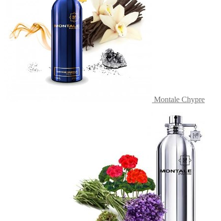
выбрать
на
странице
товара.
Montale Chypre