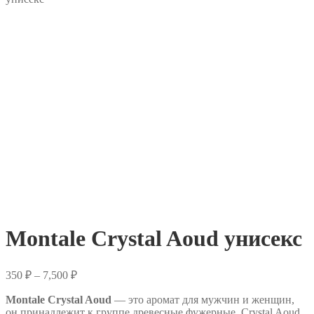
Montale Crystal Aoud унисекс
Диапазон
350
₽
–
7,500
₽
цен:
Montale Crystal Aoud
350 ₽
— это аромат для мужчин и женщин,
он принадлежит к группе древесные фужерные. Crystal Aoud
–