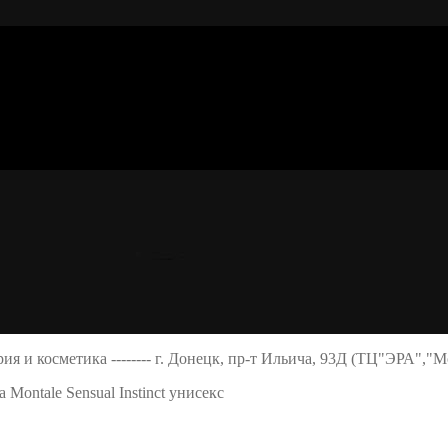
ерия и косметика -------- г. Донецк, пр-т Ильича, 93Д (ТЦ"ЭРА","
ontale Sensual Instinct унисекс