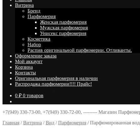
Витрина
Брeнд
Парфюмерия
Женская парфюмерия
Мужская парфюмерия
Унисекс парфюмерия
Косметика
Набор
Распив оригинальной парфюмерии. Отливанты.
Оформление заказа
Мой аккаунт
Корзина
Контакты
Оригинальная парфюмерия в наличии
Распродажа парфюмерии!!!! Прайс!
0
₽
0 товаров
+7(949) 330-73-00, +7(949) 330-72-00, --------- Магазин Парфюм
Главная
/
Витрина
/
Вид
/
Парфюмерия
/
Парфюмированная вода M