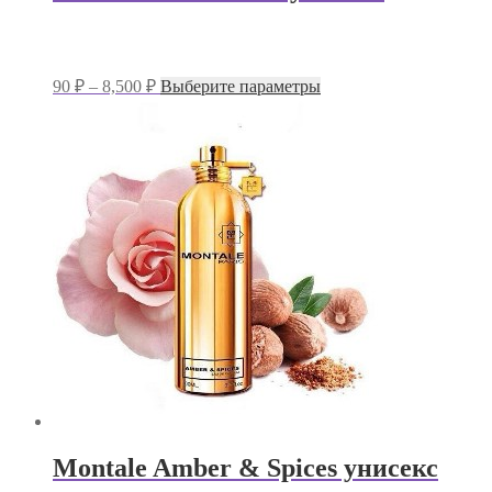
Диапазон
Этот
90
₽
–
8,500
₽
Выберите параметры
цен:
товар
имеет
90 ₽
несколько
–
вариаций.
8,500 ₽
Опции
можно
выбрать
на
странице
товара.
Montale Amber & Spices унисекс