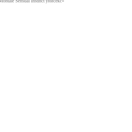
ntale Sensual Instinct унисекс»