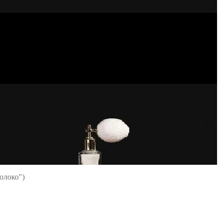
Молоко")