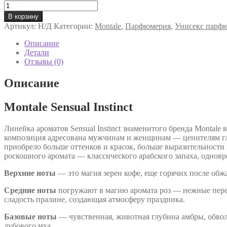
Количество
товара
В корзину
Парфюмированная
Артикул:
Н/Д
Категории:
Montale
,
Парфюмерия
,
Унисекс парф
вода
Montale
Описание
Sensual
Детали
Instinct
Отзывы (0)
унисекс
Описание
Montale Sensual Instinct
Линейка ароматов Sensual Instinct знаменитого бренда Montale
композиция адресована мужчинам и женщинам — ценителям гл
приобрело больше оттенков и красок, больше выразительности
роскошного аромата — классического арабского запаха, однов
Верхние ноты
— это магия зерен кофе, еще горячих после об
Средние ноты
погружают в магию аромата роз — нежные перел
сладость пралине, создающая атмосферу праздника.
Базовые ноты
— чувственная, животная глубина амбры, обво
дубового мха.