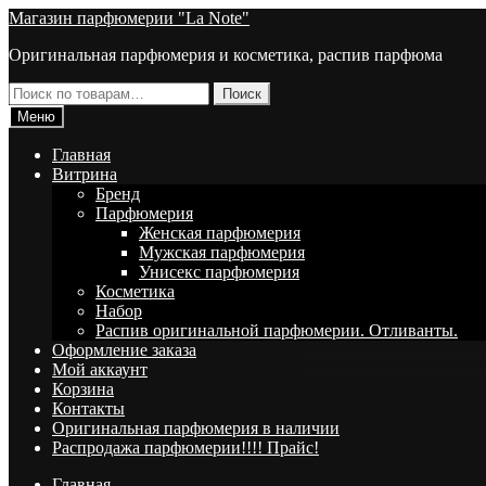
Перейти
Перейти
Магазин парфюмерии "La Note"
к
к
Оригинальная парфюмерия и косметика, распив парфюма
навигации
содержимому
Искать:
Поиск
Меню
Главная
Витрина
Брeнд
Парфюмерия
Женская парфюмерия
Мужская парфюмерия
Унисекс парфюмерия
Косметика
Набор
Распив оригинальной парфюмерии. Отливанты.
Оформление заказа
Мой аккаунт
Корзина
Контакты
Оригинальная парфюмерия в наличии
Распродажа парфюмерии!!!! Прайс!
Главная