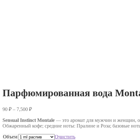
Парфюмированная вода Montale
Диапазон
90
₽
–
7,500
₽
цен:
Sensual Instinct
90 ₽
Montale
— это аромат для мужчин и женщин, о
Обжаренный кофе; средние ноты: Пралине и Роза; базовые нот
–
7,500 ₽
Объем
Очистить