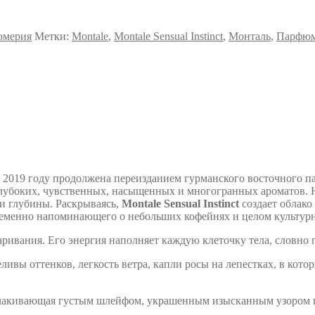
юмерия
Метки:
Montale
,
Montale Sensual Instinct
,
Монталь
,
Парфюм
 в 2019 году продолжена переизданием гурманского восточного па
убоких, чувственных, насыщенных и многогранных ароматов. 
 и глубины. Раскрываясь,
Montale Sensual Instinct
создает облако
ременно напоминающего о небольших кофейнях и целом культурн
жаривания. Его энергия наполняет каждую клеточку тела, словн
ивы оттенков, легкость ветра, капли росы на лепестках, в кот
лакивающая густым шлейфом, украшенным изысканным узором из