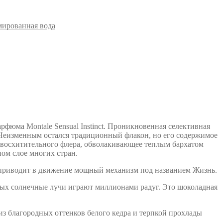
ированная вода
рфюма Montale Sensual Instinct. Проникновенная селективная
Неизменным остался традиционный флакон, но его содержимое
 восхитительного флера, обволакивающее теплым бархатом
ом слое многих стран.
о приводит в движение мощный механизм под названием Жизнь.
орых солнечные лучи играют миллионами радуг. Это шоколадная
 благородных оттенков белого кедра и терпкой прохлады