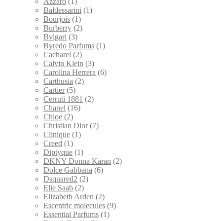
Azzaro
(1)
Baldessarini
(1)
Bourjois
(1)
Burberry
(2)
Bvlgari
(3)
Byredo Parfums
(1)
Cacharel
(2)
Calvin Klein
(3)
Carolina Herrera
(6)
Carthusia
(2)
Cartier
(5)
Cerruti 1881
(2)
Chanel
(16)
Chloe
(2)
Christian Dior
(7)
Clinique
(1)
Creed
(1)
Diptyque
(1)
DKNY Donna Karan
(2)
Dolce Gabbana
(6)
Dsquared2
(2)
Elie Saab
(2)
Elizabeth Arden
(2)
Escentric molecules
(9)
Essential Parfums
(1)