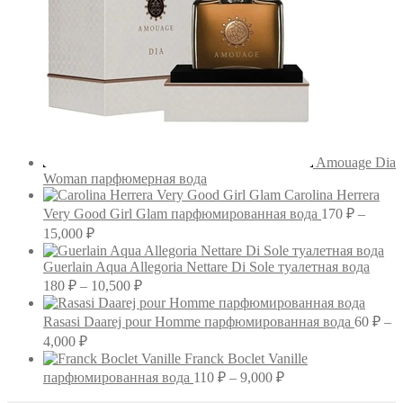
Amouage Dia
Woman парфюмерная вода
Carolina Herrera
Very Good Girl Glam парфюмированная вода
170
₽
–
Диапазон
15,000
₽
цен:
170 ₽
Guerlain Aqua Allegoria Nettare Di Sole туалетная вода
–
Диапазон
180
₽
–
10,500
₽
цен:
15,000 ₽
180 ₽
Rasasi Daarej pour Homme парфюмированная вода
60
₽
–
–
Диапазон
4,000
₽
10,500 ₽
цен:
Franck Boclet Vanille
60 ₽
Диапазон
парфюмированная вода
110
₽
–
9,000
₽
–
цен: