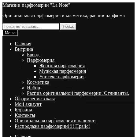
Перейти
Перейти
Магазин парфюмерии "La Note"
к
к
Оригинальная парфюмерия и косметика, распив парфюма
навигации
содержимому
Искать:
Поиск
Меню
Главная
Витрина
Брeнд
Парфюмерия
Женская парфюмерия
Мужская парфюмерия
Унисекс парфюмерия
Косметика
Набор
Распив оригинальной парфюмерии. Отливанты.
Оформление заказа
Мой аккаунт
Корзина
Контакты
Оригинальная парфюмерия в наличии
Распродажа парфюмерии!!!! Прайс!
Главная