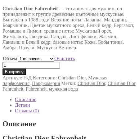
цен:
Christian Dior Fahrenheit
115 ₽
— это аромат для мужчин, он
принадлежит к группе древесные цветочные мускусные.
–
Выпущен в 1988 году. Верхние ноты: Лаванда, Мандарин,
11,500 ₽
Боярышник, Цветок мускатного ореха, Белый кедр, Бергамот,
Ромашка и Лимон; средние ноты: Мускатный орех,
Жимолость, Гвоздика, Сандал, Лист фиалки, Жасмин,
Ландыш и Белый кедр; базовые ноты: Кожа, Бобы тонка,
Амбра, Пачули, Мускус и Ветивер.
Объем
Очистить
Количество
товара
В корзину
Туалетная
Артикул:
Н/Д
Категории:
Christian Dior
,
Мужская
вода
парфюмерия
,
Парфюмерия
Метки:
Christian Dior
,
Christian Dior
Christian
Fahrenheit
,
Fahrenheit
,
мужская вода
Dior
Fahrenheit
Описание
Детали
Отзывы (0)
Описание
Christian Dior Fahrenheit