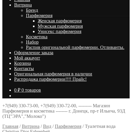
Витрина
Брeнд
Парфюмерия
Женская парфюмерия
Мужская парфюмерия
Унисекс парфюмерия
Косметика
Набор
Распив оригинальной парфюмерии. Отливанты.
Оформление заказа
Мой аккаунт
Корзина
Контакты
Оригинальная парфюмерия в наличии
Распродажа парфюмерии!!!! Прайс!
0
₽
0 товаров
+7(949) 330-73-00, +7(949) 330-72-00, --------- Магазин
Парфюмерия и косметика -------- г. Донецк, пр-т Ильича, 93Д
(ТЦ"ЭРА","Молоко")
Главная
/
Витрина
/
Вид
/
Парфюмерия
/
Туалетная вода
Christian Dior Fahrenheit