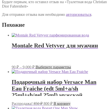
Будьте первым, кто оставил отзыв на «Туалетная вода Christian
Dior Fahrenheit»
Для отправки отзыва вам необходимо
авторизоваться
.
Похожие
Montale Red Vetyver для мужчин
Диапазон
Этот
90
₽
–
9,000
₽
Выберите параметры
цен:
товар
имеет
90 ₽
несколько
–
Подарочный набор Versace Man
вариаций.
9,000 ₽
Eau Fraiche (edt 5ml+a/sh
Опции
можно
25ml+sh/gel 25ml) мужской
выбрать
на
Первоначальная
Текущая
Распродажа!
850
₽
800
₽
В корзину
странице
цена
цена: