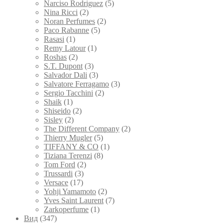
Narciso Rodriguez
(5)
Nina Ricci
(2)
Noran Perfumes
(2)
Paco Rabanne
(5)
Rasasi
(1)
Remy Latour
(1)
Roshas
(2)
S.T. Dupont
(3)
Salvador Dali
(3)
Salvatore Ferragamo
(3)
Sergio Tacchini
(2)
Shaik
(1)
Shiseido
(2)
Sisley
(2)
The Different Company
(2)
Thierry Mugler
(5)
TIFFANY & CO
(1)
Tiziana Terenzi
(8)
Tom Ford
(2)
Trussardi
(3)
Versace
(17)
Yohji Yamamoto
(2)
Yves Saint Laurent
(7)
Zarkoperfume
(1)
Вид
(347)