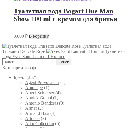
товара.
составляла
800 ₽.
850 ₽.
Туалетная вода Bogart One Man
Show 100 ml с кремом для бритья
3,000
₽
В корзину
Туалетная вода
Trussardi Delicate Rose
Туалетная
вода Yves Saint Laurent LHomme
Найти:
Категории товаров
Брeнд
(357)
Agent Provocateur
(1)
Amouage
(1)
Angel Schlesser
(4)
Annick Goutal
(1)
Antonio Banderas
(9)
Armaf
(2)
Armand Basi
(4)
Artdeco
(3)
Attar Collection
(5)