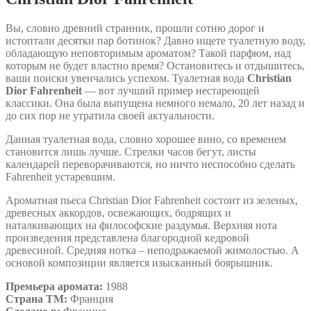
Вы, словно древний странник, прошли сотню дорог и
истоптали десятки пар ботинок? Давно ищете туалетную воду,
обладающую неповторимым ароматом? Такой парфюм, над
которым не будет властно время? Остановитесь и отдышитесь,
ваши поиски увенчались успехом. Туалетная вода
Christian
Dior Fahrenheit
— вот лучший пример нестареющей
классики. Она была выпущена немного немало, 20 лет назад и
до сих пор не утратила своей актуальности.
Данная туалетная вода, словно хорошее вино, со временем
становится лишь лучше. Стрелки часов бегут, листы
календарей переворачиваются, но ничто неспособно сделать
Fahrenheit устаревшим.
Ароматная пьеса Christian Dior Fahrenheit состоит из зеленых,
древесных аккордов, освежающих, бодрящих и
наталкивающих на философские раздумья. Верхняя нота
произведения представлена благородной кедровой
древесиной. Средняя нотка – неподражаемой жимолостью. А
основой композиции является изысканный боярышник.
Премьера аромата:
1988
Страна ТМ:
Франция