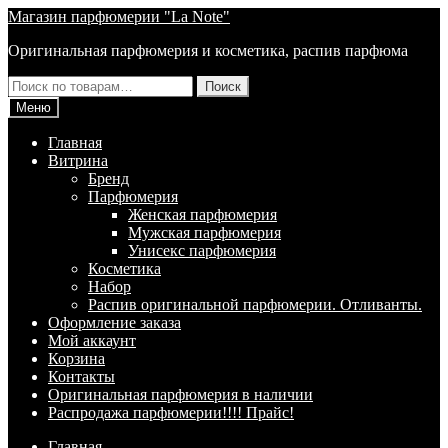
Перейти
Перейти
Магазин парфюмерии "La Note"
к
к
Оригинальная парфюмерия и косметика, распив парфюма
навигации
содержимому
Искать:
Поиск
Меню
Главная
Витрина
Брeнд
Парфюмерия
Женская парфюмерия
Мужская парфюмерия
Унисекс парфюмерия
Косметика
Набор
Распив оригинальной парфюмерии. Отливанты.
Оформление заказа
Мой аккаунт
Корзина
Контакты
Оригинальная парфюмерия в наличии
Распродажа парфюмерии!!!! Прайс!
Главная