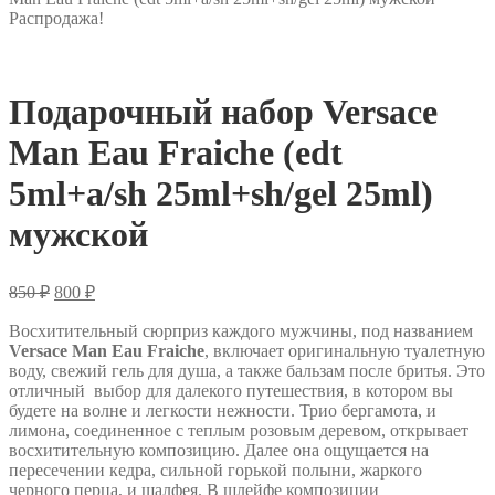
Распродажа!
Подарочный набор Versace
Man Eau Fraiche (edt
5ml+a/sh 25ml+sh/gel 25ml)
мужской
Первоначальная
Текущая
850
₽
800
₽
цена
цена:
составляла
Восхитительный сюрприз каждого мужчины, под названием
800 ₽.
Versace Man Eau Fraiche
850 ₽.
, включает оригинальную туалетную
воду, свежий гель для душа, а также бальзам после бритья. Это
отличный выбор для далекого путешествия, в котором вы
будете на волне и легкости нежности. Трио бергамота, и
лимона, соединенное с теплым розовым деревом, открывает
восхитительную композицию. Далее она ощущается на
пересечении кедра, сильной горькой полыни, жаркого
черного перца, и шалфея. В шлейфе композиции