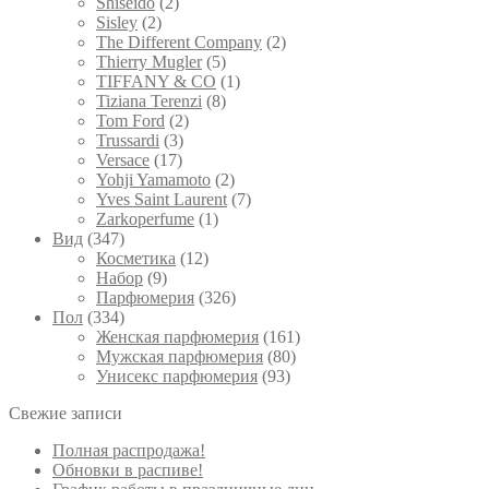
Shiseido
(2)
Sisley
(2)
The Different Company
(2)
Thierry Mugler
(5)
TIFFANY & CO
(1)
Tiziana Terenzi
(8)
Tom Ford
(2)
Trussardi
(3)
Versace
(17)
Yohji Yamamoto
(2)
Yves Saint Laurent
(7)
Zarkoperfume
(1)
Вид
(347)
Косметика
(12)
Набор
(9)
Парфюмерия
(326)
Пол
(334)
Женская парфюмерия
(161)
Мужская парфюмерия
(80)
Унисекс парфюмерия
(93)
Свежие записи
Полная распродажа!
Обновки в распиве!