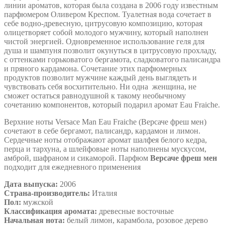
линии ароматов, которая была создана в 2006 году известным
парфюмером Оливером Креспом. Туалетная вода сочетает в
себе водно-древесную, цитрусовую композицию, которая
олицетворяет собой молодого мужчину, который наполнен
чистой энергией. Одновременное использование геля для
душа и шампуня позволит окунуться в цитрусовую прохладу,
с оттенками горьковатого бергамота, сладковатого палисандра
и пряного кардамона. Сочетание этих парфюмерных
продуктов позволит мужчине каждый день выглядеть и
чувствовать себя восхитительно. Ни одна женщина, не
сможет остаться равнодушной к такому необычному
сочетанию компонентов, который подарил аромат Eau Fraiche.
Верхние ноты Versace Man Eau Fraiche (Версаче фреш мен)
сочетают в себе бергамот, палисандр, кардамон и лимон.
Сердечные ноты отображают аромат шалфея белого кедра,
перца и тархуна, а шлейфовые ноты наполнены мускусом,
амброй, шафраном и сикаморой. Парфюм
Версаче фреш мен
подходит для ежедневного применения
Дата выпуска:
2006
Страна-производитель:
Италия
Пол:
мужской
Классификация аромата:
древесные восточные
Начальная нота:
белый лимон, карамбола, розовое дерево