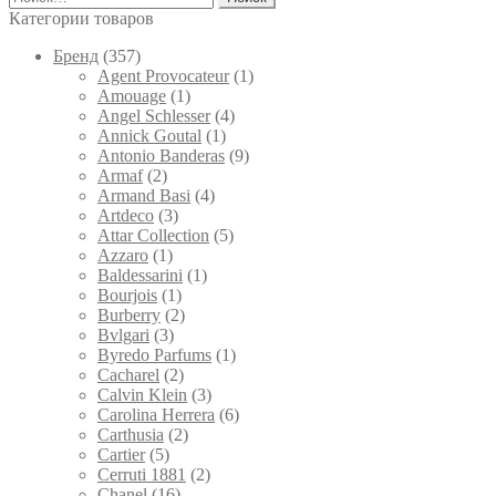
странице
Категории товаров
товара.
Брeнд
(357)
Agent Provocateur
(1)
Amouage
(1)
Angel Schlesser
(4)
Annick Goutal
(1)
Antonio Banderas
(9)
Armaf
(2)
Armand Basi
(4)
Artdeco
(3)
Attar Collection
(5)
Azzaro
(1)
Baldessarini
(1)
Bourjois
(1)
Burberry
(2)
Bvlgari
(3)
Byredo Parfums
(1)
Cacharel
(2)
Calvin Klein
(3)
Carolina Herrera
(6)
Carthusia
(2)
Cartier
(5)
Cerruti 1881
(2)
Chanel
(16)