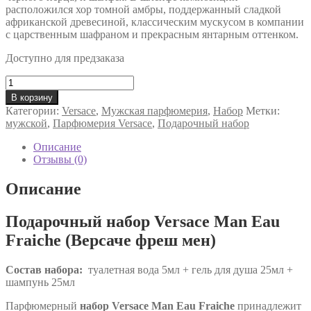
расположился хор томной амбры, поддержанный сладкой
африканской древесиной, классическим мускусом в компании
с царственным шафраном и прекрасным янтарным оттенком.
Доступно для предзаказа
Количество
товара
В корзину
Подарочный
Категории:
Versace
,
Мужская парфюмерия
,
Набор
Метки:
набор
мужской
,
Парфюмерия Versace
,
Подарочный набор
Versace
Man
Описание
Eau
Отзывы (0)
Fraiche
(edt
Описание
5ml+a/sh
25ml+sh/gel
Подарочный набор Versace Man Eau
25ml)
мужской
Fraiche (Версаче фреш мен)
Состав набора:
туалетная вода 5мл + гель для душа 25мл +
шампунь 25мл
Парфюмерный
набор Versace Man Eau Fraiche
принадлежит