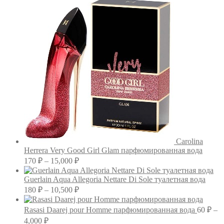
Carolina
Herrera Very Good Girl Glam парфюмированная вода
Диапазон
170
₽
–
15,000
₽
цен:
170 ₽
Guerlain Aqua Allegoria Nettare Di Sole туалетная вода
–
Диапазон
180
₽
–
10,500
₽
цен:
15,000 ₽
180 ₽
Rasasi Daarej pour Homme парфюмированная вода
60
₽
–
–
Диапазон
4,000
₽