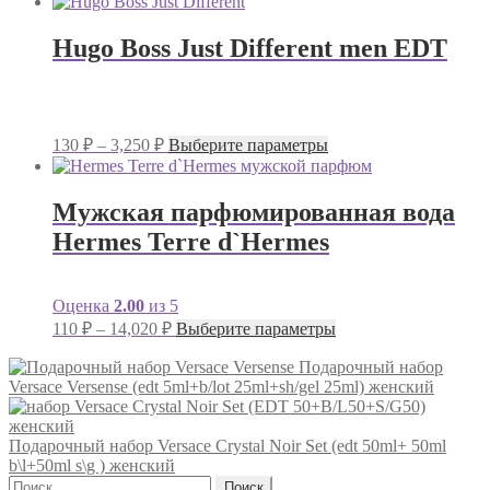
Hugo Boss Just Different men EDT
Диапазон
Этот
130
₽
–
3,250
₽
Выберите параметры
цен:
товар
имеет
130 ₽
несколько
–
Мужская парфюмированная вода
вариаций.
3,250 ₽
Hermes Terre d`Hermes
Опции
можно
выбрать
на
Оценка
2.00
из 5
странице
Диапазон
Этот
110
₽
–
14,020
₽
Выберите параметры
товара.
цен:
товар
имеет
110 ₽
Подарочный набор
несколько
Versace Versense (edt 5ml+b/lot 25ml+sh/gel 25ml) женский
–
вариаций.
14,020 ₽
Опции
можно
Подарочный набор Versace Crystal Noir Set (edt 50ml+ 50ml
выбрать
b\l+50ml s\g ) женский
на
Найти: