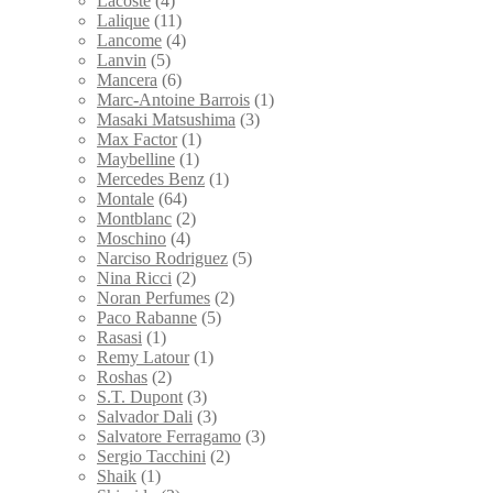
Lacoste
(4)
Lalique
(11)
Lancome
(4)
Lanvin
(5)
Mancera
(6)
Marc-Antoine Barrois
(1)
Masaki Matsushima
(3)
Max Factor
(1)
Maybelline
(1)
Mercedes Benz
(1)
Montale
(64)
Montblanc
(2)
Moschino
(4)
Narciso Rodriguez
(5)
Nina Ricci
(2)
Noran Perfumes
(2)
Paco Rabanne
(5)
Rasasi
(1)
Remy Latour
(1)
Roshas
(2)
S.T. Dupont
(3)
Salvador Dali
(3)
Salvatore Ferragamo
(3)
Sergio Tacchini
(2)
Shaik
(1)