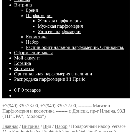
Витрина
Брeнд
Парфюмерия
Женская парфюмерия
Мужская парфюмерия
Унисекс парфюмерия
Косметика
Набор
Распив оригинальной парфюмерии. Отливанты.
Оформление заказа
Мой аккаунт
Корзина
Контакты
Оригинальная парфюмерия в наличии
Распродажа парфюмерии!!!! Прайс!
0
₽
0 товаров
+7(949) 330-73-00, +7(949) 330-72-00, --------- Магазин
Парфюмерия и косметика -------- г. Донецк, пр-т Ильича, 93Д
(ТЦ"ЭРА","Молоко")
Главная
/
Витрина
/
Вид
/
Набор
/
Подарочный набор Versace
Man Eau Fraiche (edt 5ml+a/sh 25ml+sh/gel 25ml) мужской